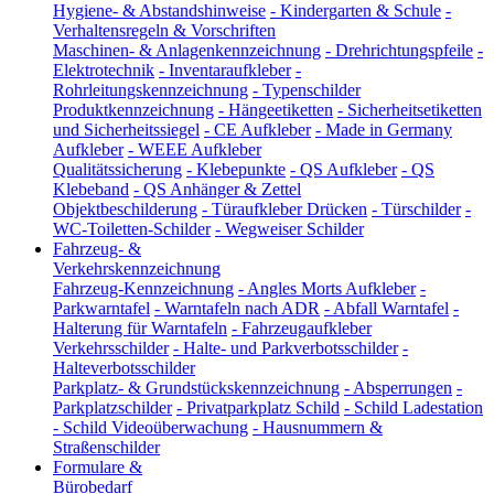
Hygiene- & Abstandshinweise
-
Kindergarten & Schule
-
Verhaltensregeln & Vorschriften
Maschinen- & Anlagenkennzeichnung
-
Drehrichtungspfeile
-
Elektrotechnik
-
Inventaraufkleber
-
Rohrleitungskennzeichnung
-
Typenschilder
Produktkennzeichnung
-
Hängeetiketten
-
Sicherheitsetiketten
und Sicherheitssiegel
-
CE Aufkleber
-
Made in Germany
Aufkleber
-
WEEE Aufkleber
Qualitätssicherung
-
Klebepunkte
-
QS Aufkleber
-
QS
Klebeband
-
QS Anhänger & Zettel
Objektbeschilderung
-
Türaufkleber Drücken
-
Türschilder
-
WC-Toiletten-Schilder
-
Wegweiser Schilder
Fahrzeug- &
Verkehrskennzeichnung
Fahrzeug-Kennzeichnung
-
Angles Morts Aufkleber
-
Parkwarntafel
-
Warntafeln nach ADR
-
Abfall Warntafel
-
Halterung für Warntafeln
-
Fahrzeugaufkleber
Verkehrsschilder
-
Halte- und Parkverbotsschilder
-
Halteverbotsschilder
Parkplatz- & Grundstückskennzeichnung
-
Absperrungen
-
Parkplatzschilder
-
Privatparkplatz Schild
-
Schild Ladestation
-
Schild Videoüberwachung
-
Hausnummern &
Straßenschilder
Formulare &
Bürobedarf