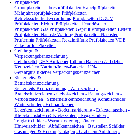
Prüfplaketten
Grundplaketten
Jahresprüfplaketten
Kabelprüfplaketten
Mehrjahresprüfplaketten
Prüfplaketten
Betriebssicherheitsverordnung
Prüfplaketten DGUV
Prüfplaketten Elektro
Prüfplaketten Feuerlöscher
Prüfplaketten Gas
Prüfplaketten Geprüft
Prüfplaketten Leitern
Prüfplaketten Nächste Wartung
Prüfplaketten Nächster
Prüftermin
Prüfplaketten Regalprüfung
Prüfplaketten VDE
Zubehör für Plaketten
Gefahrgut &
Verpackungskennzeichnung
Gefahrzettel
GHS Aufkleber
Lithium Batterien Aufkleber
Kennzeichen Natrium-Ionen-Batterien
UN-
Gefahrgutaufkleber
Verpackungskennzeichen
Sicherheits- &
Betriebskennzeichnung
Sicherheits-Kennzeichnung
-
Warnzeichen
-
Brandschutzzeichen
-
Gebotszeichen
-
Rettungszeichen
-
Verbotszeichen
-
Sicherheitskennzeichnung Kombischilder
-
Winterschilder
-
Helmaufkleber
Lagerkennzeichnung
-
Bodenmarkierung
-
Etikettentaschen
-
Klebebuchstaben & Klebezahlen
-
Regalschilder
-
Traglastschilder
-
Warnmarkierungsbänder
Hinweisschilder
-
Abfallkennzeichen
-
Baustellen Schilder
-
Gasanlagen & Heizungsanlagen
-
Grabstein Aufkleber
-