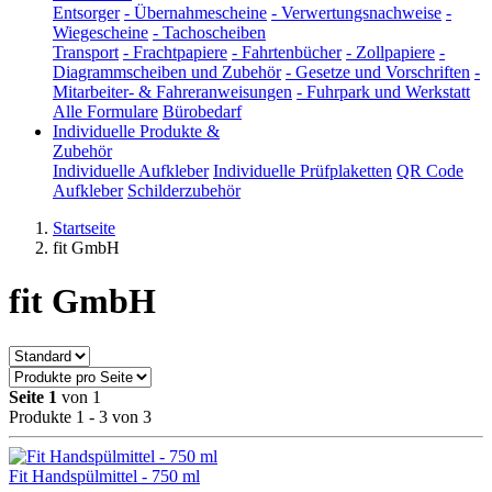
Entsorger
-
Übernahmescheine
-
Verwertungsnachweise
-
Wiegescheine
-
Tachoscheiben
Transport
-
Frachtpapiere
-
Fahrtenbücher
-
Zollpapiere
-
Diagrammscheiben und Zubehör
-
Gesetze und Vorschriften
-
Mitarbeiter- & Fahreranweisungen
-
Fuhrpark und Werkstatt
Alle Formulare
Bürobedarf
Individuelle Produkte &
Zubehör
Individuelle Aufkleber
Individuelle Prüfplaketten
QR Code
Aufkleber
Schilderzubehör
Startseite
fit GmbH
fit GmbH
Seite 1
von 1
Produkte 1 - 3 von 3
Fit Handspülmittel - 750 ml