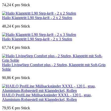
74,24
€
pro Stück
Hailo Klapptritt L90 Step-ke® - 2 x 2 Stufen
48,24
€
pro Stück
Hailo Klapptritt L90 Step-ke® - 2 x 3 Stufen
67,74
€
pro Stück
Hailo LivingStep Comfort plus - 2 Stufen, Klapptritt mit Soft-Grip
Sohle
90,86
€
pro Stück
HAILO ProfiLine Müllsackständer XXXL - 120 L, grau,
Aluminium-Rohgestell mit Klappdeckel, Rollen
79,95
€
pro Stück