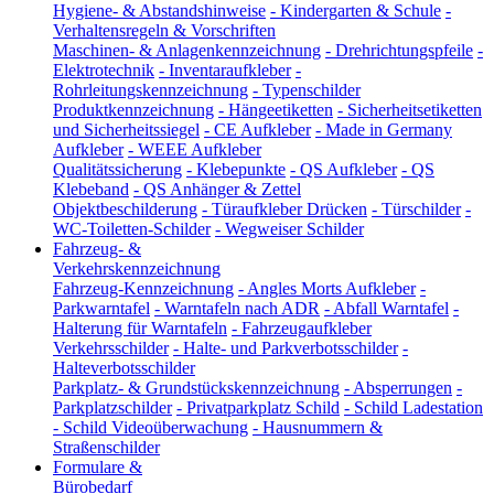
Hygiene- & Abstandshinweise
-
Kindergarten & Schule
-
Verhaltensregeln & Vorschriften
Maschinen- & Anlagenkennzeichnung
-
Drehrichtungspfeile
-
Elektrotechnik
-
Inventaraufkleber
-
Rohrleitungskennzeichnung
-
Typenschilder
Produktkennzeichnung
-
Hängeetiketten
-
Sicherheitsetiketten
und Sicherheitssiegel
-
CE Aufkleber
-
Made in Germany
Aufkleber
-
WEEE Aufkleber
Qualitätssicherung
-
Klebepunkte
-
QS Aufkleber
-
QS
Klebeband
-
QS Anhänger & Zettel
Objektbeschilderung
-
Türaufkleber Drücken
-
Türschilder
-
WC-Toiletten-Schilder
-
Wegweiser Schilder
Fahrzeug- &
Verkehrskennzeichnung
Fahrzeug-Kennzeichnung
-
Angles Morts Aufkleber
-
Parkwarntafel
-
Warntafeln nach ADR
-
Abfall Warntafel
-
Halterung für Warntafeln
-
Fahrzeugaufkleber
Verkehrsschilder
-
Halte- und Parkverbotsschilder
-
Halteverbotsschilder
Parkplatz- & Grundstückskennzeichnung
-
Absperrungen
-
Parkplatzschilder
-
Privatparkplatz Schild
-
Schild Ladestation
-
Schild Videoüberwachung
-
Hausnummern &
Straßenschilder
Formulare &
Bürobedarf