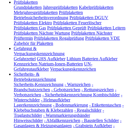
Prüfplaketten
Grundplaketten
Jahresprüfplaketten
Kabelprüfplaketten
Mehrjahresprüfplaketten
Prüfplaketten
Betriebssicherheitsverordnung
Prüfplaketten DGUV
Prüfplaketten Elektro
Prüfplaketten Feuerlöscher
Prüfplaketten Gas
Prüfplaketten Geprüft
Prüfplaketten Leitern
Prüfplaketten Nächste Wartung
Prüfplaketten Nächster
Prüftermin
Prüfplaketten Regalprüfung
Prüfplaketten VDE
Zubehör für Plaketten
Gefahrgut &
Verpackungskennzeichnung
Gefahrzettel
GHS Aufkleber
Lithium Batterien Aufkleber
Kennzeichen Natrium-Ionen-Batterien
UN-
Gefahrgutaufkleber
Verpackungskennzeichen
Sicherheits- &
Betriebskennzeichnung
Sicherheits-Kennzeichnung
-
Warnzeichen
-
Brandschutzzeichen
-
Gebotszeichen
-
Rettungszeichen
-
Verbotszeichen
-
Sicherheitskennzeichnung Kombischilder
-
Winterschilder
-
Helmaufkleber
Lagerkennzeichnung
-
Bodenmarkierung
-
Etikettentaschen
-
Klebebuchstaben & Klebezahlen
-
Regalschilder
-
Traglastschilder
-
Warnmarkierungsbänder
Hinweisschilder
-
Abfallkennzeichen
-
Baustellen Schilder
-
Gasanlagen & Heizungsanlagen
-
Grabstein Aufkleber
-