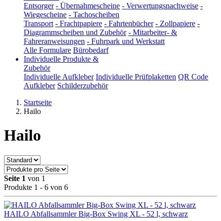
Entsorger
-
Übernahmescheine
-
Verwertungsnachweise
-
Wiegescheine
-
Tachoscheiben
Transport
-
Frachtpapiere
-
Fahrtenbücher
-
Zollpapiere
-
Diagrammscheiben und Zubehör
-
Mitarbeiter- &
Fahreranweisungen
-
Fuhrpark und Werkstatt
Alle Formulare
Bürobedarf
Individuelle Produkte &
Zubehör
Individuelle Aufkleber
Individuelle Prüfplaketten
QR Code
Aufkleber
Schilderzubehör
Startseite
Hailo
Hailo
Seite 1
von 1
Produkte 1 - 6 von 6
HAILO Abfallsammler Big-Box Swing XL - 52 l, schwarz