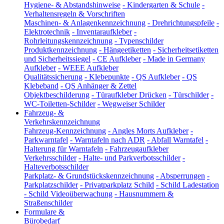
Hygiene- & Abstandshinweise
-
Kindergarten & Schule
-
Verhaltensregeln & Vorschriften
Maschinen- & Anlagenkennzeichnung
-
Drehrichtungspfeile
-
Elektrotechnik
-
Inventaraufkleber
-
Rohrleitungskennzeichnung
-
Typenschilder
Produktkennzeichnung
-
Hängeetiketten
-
Sicherheitsetiketten
und Sicherheitssiegel
-
CE Aufkleber
-
Made in Germany
Aufkleber
-
WEEE Aufkleber
Qualitätssicherung
-
Klebepunkte
-
QS Aufkleber
-
QS
Klebeband
-
QS Anhänger & Zettel
Objektbeschilderung
-
Türaufkleber Drücken
-
Türschilder
-
WC-Toiletten-Schilder
-
Wegweiser Schilder
Fahrzeug- &
Verkehrskennzeichnung
Fahrzeug-Kennzeichnung
-
Angles Morts Aufkleber
-
Parkwarntafel
-
Warntafeln nach ADR
-
Abfall Warntafel
-
Halterung für Warntafeln
-
Fahrzeugaufkleber
Verkehrsschilder
-
Halte- und Parkverbotsschilder
-
Halteverbotsschilder
Parkplatz- & Grundstückskennzeichnung
-
Absperrungen
-
Parkplatzschilder
-
Privatparkplatz Schild
-
Schild Ladestation
-
Schild Videoüberwachung
-
Hausnummern &
Straßenschilder
Formulare &
Bürobedarf