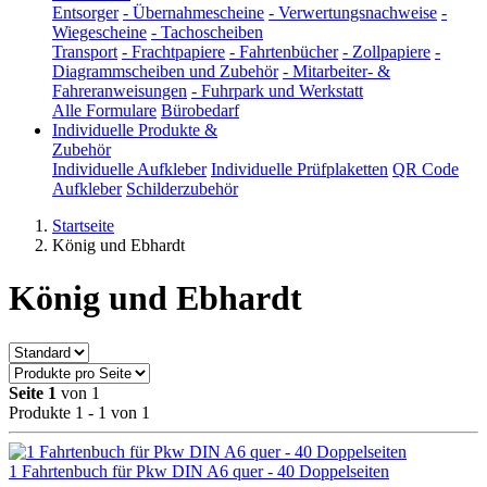
Entsorger
-
Übernahmescheine
-
Verwertungsnachweise
-
Wiegescheine
-
Tachoscheiben
Transport
-
Frachtpapiere
-
Fahrtenbücher
-
Zollpapiere
-
Diagrammscheiben und Zubehör
-
Mitarbeiter- &
Fahreranweisungen
-
Fuhrpark und Werkstatt
Alle Formulare
Bürobedarf
Individuelle Produkte &
Zubehör
Individuelle Aufkleber
Individuelle Prüfplaketten
QR Code
Aufkleber
Schilderzubehör
Startseite
König und Ebhardt
König und Ebhardt
Seite 1
von 1
Produkte 1 - 1 von 1
1 Fahrtenbuch für Pkw DIN A6 quer - 40 Doppelseiten