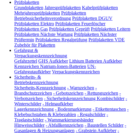
Prüfplaketten
Grundplaketten
Jahresprüfplaketten
Kabelprüfplaketten
Mehrjahresprüfplaketten
Prüfplaketten
Betriebssicherheitsverordnung
Prüfplaketten DGUV
Prüfplaketten Elektro
Prüfplaketten Feuerlöscher
Prüfplaketten Gas
Prüfplaketten Geprüft
Prüfplaketten Leitern
Prüfplaketten Nächste Wartung
Prüfplaketten Nächster
Prüftermin
Prüfplaketten Regalprüfung
Prüfplaketten VDE
Zubehör für Plaketten
Gefahrgut &
Verpackungskennzeichnung
Gefahrzettel
GHS Aufkleber
Lithium Batterien Aufkleber
Kennzeichen Natrium-Ionen-Batterien
UN-
Gefahrgutaufkleber
Verpackungskennzeichen
Sicherheits- &
Betriebskennzeichnung
Sicherheits-Kennzeichnung
-
Warnzeichen
-
Brandschutzzeichen
-
Gebotszeichen
-
Rettungszeichen
-
Verbotszeichen
-
Sicherheitskennzeichnung Kombischilder
-
Winterschilder
-
Helmaufkleber
Lagerkennzeichnung
-
Bodenmarkierung
-
Etikettentaschen
-
Klebebuchstaben & Klebezahlen
-
Regalschilder
-
Traglastschilder
-
Warnmarkierungsbänder
Hinweisschilder
-
Abfallkennzeichen
-
Baustellen Schilder
-
Gasanlagen & Heizungsanlagen
-
Grabstein Aufkleber
-