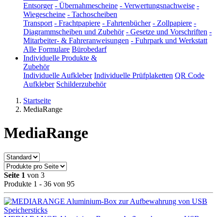
Entsorger
-
Übernahmescheine
-
Verwertungsnachweise
-
Wiegescheine
-
Tachoscheiben
Transport
-
Frachtpapiere
-
Fahrtenbücher
-
Zollpapiere
-
Diagrammscheiben und Zubehör
-
Gesetze und Vorschriften
-
Mitarbeiter- & Fahreranweisungen
-
Fuhrpark und Werkstatt
Alle Formulare
Bürobedarf
Individuelle Produkte &
Zubehör
Individuelle Aufkleber
Individuelle Prüfplaketten
QR Code
Aufkleber
Schilderzubehör
Startseite
MediaRange
MediaRange
Seite 1
von 3
Produkte 1 - 36 von 95