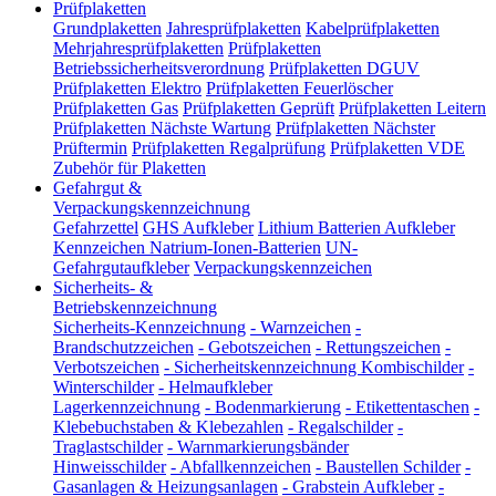
Prüfplaketten
Grundplaketten
Jahresprüfplaketten
Kabelprüfplaketten
Mehrjahresprüfplaketten
Prüfplaketten
Betriebssicherheitsverordnung
Prüfplaketten DGUV
Prüfplaketten Elektro
Prüfplaketten Feuerlöscher
Prüfplaketten Gas
Prüfplaketten Geprüft
Prüfplaketten Leitern
Prüfplaketten Nächste Wartung
Prüfplaketten Nächster
Prüftermin
Prüfplaketten Regalprüfung
Prüfplaketten VDE
Zubehör für Plaketten
Gefahrgut &
Verpackungskennzeichnung
Gefahrzettel
GHS Aufkleber
Lithium Batterien Aufkleber
Kennzeichen Natrium-Ionen-Batterien
UN-
Gefahrgutaufkleber
Verpackungskennzeichen
Sicherheits- &
Betriebskennzeichnung
Sicherheits-Kennzeichnung
-
Warnzeichen
-
Brandschutzzeichen
-
Gebotszeichen
-
Rettungszeichen
-
Verbotszeichen
-
Sicherheitskennzeichnung Kombischilder
-
Winterschilder
-
Helmaufkleber
Lagerkennzeichnung
-
Bodenmarkierung
-
Etikettentaschen
-
Klebebuchstaben & Klebezahlen
-
Regalschilder
-
Traglastschilder
-
Warnmarkierungsbänder
Hinweisschilder
-
Abfallkennzeichen
-
Baustellen Schilder
-
Gasanlagen & Heizungsanlagen
-
Grabstein Aufkleber
-