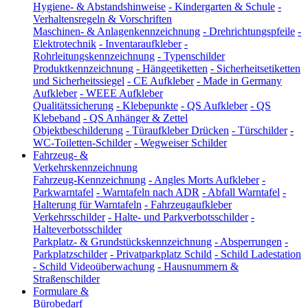
Hygiene- & Abstandshinweise
-
Kindergarten & Schule
-
Verhaltensregeln & Vorschriften
Maschinen- & Anlagenkennzeichnung
-
Drehrichtungspfeile
-
Elektrotechnik
-
Inventaraufkleber
-
Rohrleitungskennzeichnung
-
Typenschilder
Produktkennzeichnung
-
Hängeetiketten
-
Sicherheitsetiketten
und Sicherheitssiegel
-
CE Aufkleber
-
Made in Germany
Aufkleber
-
WEEE Aufkleber
Qualitätssicherung
-
Klebepunkte
-
QS Aufkleber
-
QS
Klebeband
-
QS Anhänger & Zettel
Objektbeschilderung
-
Türaufkleber Drücken
-
Türschilder
-
WC-Toiletten-Schilder
-
Wegweiser Schilder
Fahrzeug- &
Verkehrskennzeichnung
Fahrzeug-Kennzeichnung
-
Angles Morts Aufkleber
-
Parkwarntafel
-
Warntafeln nach ADR
-
Abfall Warntafel
-
Halterung für Warntafeln
-
Fahrzeugaufkleber
Verkehrsschilder
-
Halte- und Parkverbotsschilder
-
Halteverbotsschilder
Parkplatz- & Grundstückskennzeichnung
-
Absperrungen
-
Parkplatzschilder
-
Privatparkplatz Schild
-
Schild Ladestation
-
Schild Videoüberwachung
-
Hausnummern &
Straßenschilder
Formulare &
Bürobedarf