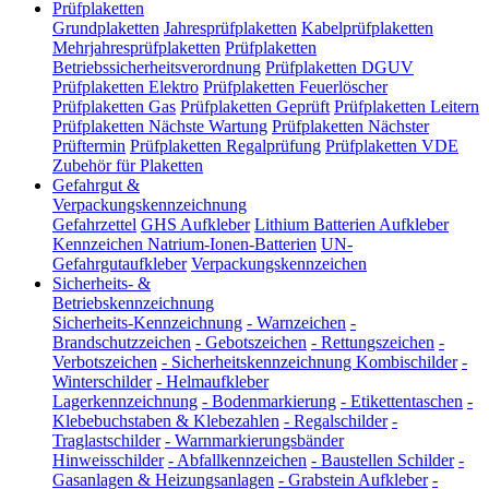
Prüfplaketten
Grundplaketten
Jahresprüfplaketten
Kabelprüfplaketten
Mehrjahresprüfplaketten
Prüfplaketten
Betriebssicherheitsverordnung
Prüfplaketten DGUV
Prüfplaketten Elektro
Prüfplaketten Feuerlöscher
Prüfplaketten Gas
Prüfplaketten Geprüft
Prüfplaketten Leitern
Prüfplaketten Nächste Wartung
Prüfplaketten Nächster
Prüftermin
Prüfplaketten Regalprüfung
Prüfplaketten VDE
Zubehör für Plaketten
Gefahrgut &
Verpackungskennzeichnung
Gefahrzettel
GHS Aufkleber
Lithium Batterien Aufkleber
Kennzeichen Natrium-Ionen-Batterien
UN-
Gefahrgutaufkleber
Verpackungskennzeichen
Sicherheits- &
Betriebskennzeichnung
Sicherheits-Kennzeichnung
-
Warnzeichen
-
Brandschutzzeichen
-
Gebotszeichen
-
Rettungszeichen
-
Verbotszeichen
-
Sicherheitskennzeichnung Kombischilder
-
Winterschilder
-
Helmaufkleber
Lagerkennzeichnung
-
Bodenmarkierung
-
Etikettentaschen
-
Klebebuchstaben & Klebezahlen
-
Regalschilder
-
Traglastschilder
-
Warnmarkierungsbänder
Hinweisschilder
-
Abfallkennzeichen
-
Baustellen Schilder
-
Gasanlagen & Heizungsanlagen
-
Grabstein Aufkleber
-