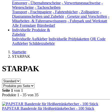
Entsorger
-
Übernahmescheine
-
Verwertungsnachweise
-
Wiegescheine
-
Tachoscheiben
Transport
-
Frachtpapiere
-
Fahrtenbücher
-
Zollpapiere
-
Diagrammscheiben und Zubehör
-
Gesetze und Vorschriften
-
Mitarbeiter- & Fahreranweisungen
-
Fuhrpark und Werkstatt
Alle Formulare
Bürobedarf
Individuelle Produkte &
Zubehör
Individuelle Aufkleber
Individuelle Prüfplaketten
QR Code
Aufkleber
Schilderzubehör
Startseite
STARPAK
STARPAK
Seite 1
von 1
Produkte 1 - 35 von 35
PAPSTAR Banderole für Heißgetränkebecher - 100 Stück