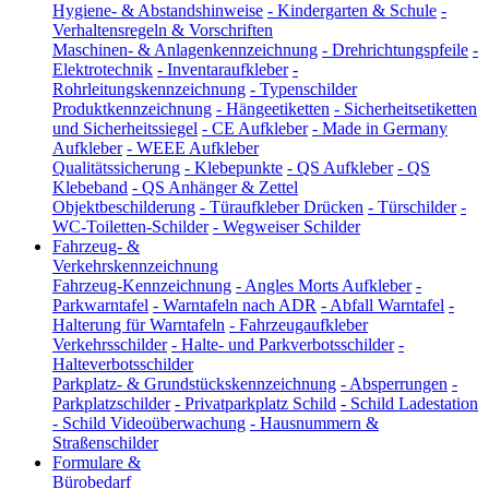
Hygiene- & Abstandshinweise
-
Kindergarten & Schule
-
Verhaltensregeln & Vorschriften
Maschinen- & Anlagenkennzeichnung
-
Drehrichtungspfeile
-
Elektrotechnik
-
Inventaraufkleber
-
Rohrleitungskennzeichnung
-
Typenschilder
Produktkennzeichnung
-
Hängeetiketten
-
Sicherheitsetiketten
und Sicherheitssiegel
-
CE Aufkleber
-
Made in Germany
Aufkleber
-
WEEE Aufkleber
Qualitätssicherung
-
Klebepunkte
-
QS Aufkleber
-
QS
Klebeband
-
QS Anhänger & Zettel
Objektbeschilderung
-
Türaufkleber Drücken
-
Türschilder
-
WC-Toiletten-Schilder
-
Wegweiser Schilder
Fahrzeug- &
Verkehrskennzeichnung
Fahrzeug-Kennzeichnung
-
Angles Morts Aufkleber
-
Parkwarntafel
-
Warntafeln nach ADR
-
Abfall Warntafel
-
Halterung für Warntafeln
-
Fahrzeugaufkleber
Verkehrsschilder
-
Halte- und Parkverbotsschilder
-
Halteverbotsschilder
Parkplatz- & Grundstückskennzeichnung
-
Absperrungen
-
Parkplatzschilder
-
Privatparkplatz Schild
-
Schild Ladestation
-
Schild Videoüberwachung
-
Hausnummern &
Straßenschilder
Formulare &
Bürobedarf