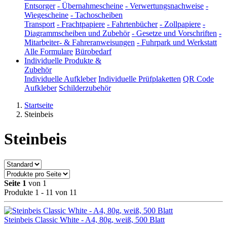
Entsorger
-
Übernahmescheine
-
Verwertungsnachweise
-
Wiegescheine
-
Tachoscheiben
Transport
-
Frachtpapiere
-
Fahrtenbücher
-
Zollpapiere
-
Diagrammscheiben und Zubehör
-
Gesetze und Vorschriften
-
Mitarbeiter- & Fahreranweisungen
-
Fuhrpark und Werkstatt
Alle Formulare
Bürobedarf
Individuelle Produkte &
Zubehör
Individuelle Aufkleber
Individuelle Prüfplaketten
QR Code
Aufkleber
Schilderzubehör
Startseite
Steinbeis
Steinbeis
Seite 1
von 1
Produkte 1 - 11 von 11
Steinbeis Classic White - A4, 80g, weiß, 500 Blatt