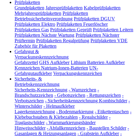
Prüfplaketten
Grundplaketten
Jahresprüfplaketten
Kabelprüfplaketten
Mehrjahresprüfplaketten
Prüfplaketten
Betriebssicherheitsverordnung
Prüfplaketten DGUV
Prüfplaketten Elektro
Prüfplaketten Feuerlöscher
Prüfplaketten Gas
Prüfplaketten Geprüft
Prüfplaketten Leitern
Prüfplaketten Nächste Wartung
Prüfplaketten Nächster
Prüftermin
Prüfplaketten Regalprüfung
Prüfplaketten VDE
Zubehör für Plaketten
Gefahrgut &
Verpackungskennzeichnung
Gefahrzettel
GHS Aufkleber
Lithium Batterien Aufkleber
Kennzeichen Natrium-Ionen-Batterien
UN-
Gefahrgutaufkleber
Verpackungskennzeichen
Sicherheits- &
Betriebskennzeichnung
Sicherheits-Kennzeichnung
-
Warnzeichen
-
Brandschutzzeichen
-
Gebotszeichen
-
Rettungszeichen
-
Verbotszeichen
-
Sicherheitskennzeichnung Kombischilder
-
Winterschilder
-
Helmaufkleber
Lagerkennzeichnung
-
Bodenmarkierung
-
Etikettentaschen
-
Klebebuchstaben & Klebezahlen
-
Regalschilder
-
Traglastschilder
-
Warnmarkierungsbänder
Hinweisschilder
-
Abfallkennzeichen
-
Baustellen Schilder
-
Gasanlagen & Heizungsanlagen
-
Grabstein Aufkleber
-