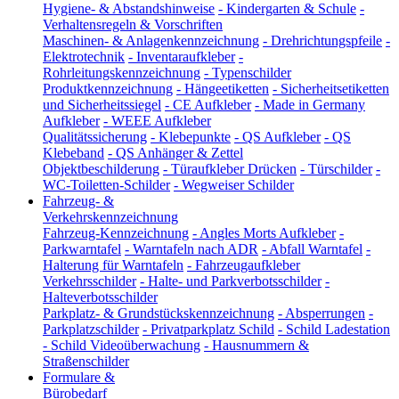
Hygiene- & Abstandshinweise
-
Kindergarten & Schule
-
Verhaltensregeln & Vorschriften
Maschinen- & Anlagenkennzeichnung
-
Drehrichtungspfeile
-
Elektrotechnik
-
Inventaraufkleber
-
Rohrleitungskennzeichnung
-
Typenschilder
Produktkennzeichnung
-
Hängeetiketten
-
Sicherheitsetiketten
und Sicherheitssiegel
-
CE Aufkleber
-
Made in Germany
Aufkleber
-
WEEE Aufkleber
Qualitätssicherung
-
Klebepunkte
-
QS Aufkleber
-
QS
Klebeband
-
QS Anhänger & Zettel
Objektbeschilderung
-
Türaufkleber Drücken
-
Türschilder
-
WC-Toiletten-Schilder
-
Wegweiser Schilder
Fahrzeug- &
Verkehrskennzeichnung
Fahrzeug-Kennzeichnung
-
Angles Morts Aufkleber
-
Parkwarntafel
-
Warntafeln nach ADR
-
Abfall Warntafel
-
Halterung für Warntafeln
-
Fahrzeugaufkleber
Verkehrsschilder
-
Halte- und Parkverbotsschilder
-
Halteverbotsschilder
Parkplatz- & Grundstückskennzeichnung
-
Absperrungen
-
Parkplatzschilder
-
Privatparkplatz Schild
-
Schild Ladestation
-
Schild Videoüberwachung
-
Hausnummern &
Straßenschilder
Formulare &
Bürobedarf