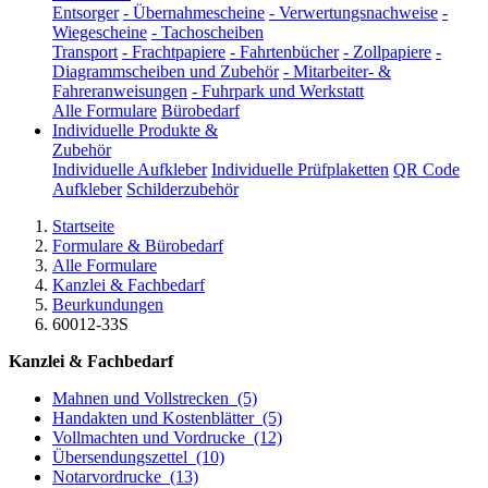
Entsorger
-
Übernahmescheine
-
Verwertungsnachweise
-
Wiegescheine
-
Tachoscheiben
Transport
-
Frachtpapiere
-
Fahrtenbücher
-
Zollpapiere
-
Diagrammscheiben und Zubehör
-
Mitarbeiter- &
Fahreranweisungen
-
Fuhrpark und Werkstatt
Alle Formulare
Bürobedarf
Individuelle Produkte &
Zubehör
Individuelle Aufkleber
Individuelle Prüfplaketten
QR Code
Aufkleber
Schilderzubehör
Startseite
Formulare & Bürobedarf
Alle Formulare
Kanzlei & Fachbedarf
Beurkundungen
60012-33S
Kanzlei & Fachbedarf
Mahnen und Vollstrecken
(5)
Handakten und Kostenblätter
(5)
Vollmachten und Vordrucke
(12)
Übersendungszettel
(10)
Notarvordrucke
(13)