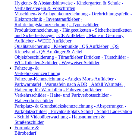
Hygiene- & Abstandshinweise
-
Kindergarten & Schule
-
Verhaltensregeln & Vorschriften
Maschinen- & Anlagenkennzeichnung
-
Drehrichtungspfeile
-
Elektrotechnik
-
Inventaraufkleber
-
Rohrleitungskennzeichnung
-
Typenschilder
Produktkennzeichnung
-
Hängeetiketten
-
Sicherheitsetiketten
und Sicherheitssiegel
-
CE Aufkleber
-
Made in Germany
Aufkleber
-
WEEE Aufkleber
Qualitätssicherung
-
Klebepunkte
-
QS Aufkleber
-
QS
Klebeband
-
QS Anhänger & Zettel
Objektbeschilderung
-
Türaufkleber Drücken
-
Türschilder
-
WC-Toiletten-Schilder
-
Wegweiser Schilder
Fahrzeug- &
Verkehrskennzeichnung
Fahrzeug-Kennzeichnung
-
Angles Morts Aufkleber
-
Parkwarntafel
-
Warntafeln nach ADR
-
Abfall Warntafel
-
Halterung für Warntafeln
-
Fahrzeugaufkleber
Verkehrsschilder
-
Halte- und Parkverbotsschilder
-
Halteverbotsschilder
Parkplatz- & Grundstückskennzeichnung
-
Absperrungen
-
Parkplatzschilder
-
Privatparkplatz Schild
-
Schild Ladestation
-
Schild Videoüberwachung
-
Hausnummern &
Straßenschilder
Formulare &
Bürobedarf