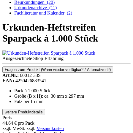
Beurkundungen
(20)
Urkundenarchive
(11)
Fachliteratur und Kalender
(2)
Urkunden-Heftstreifen
Sparpack á 1.000 Stück
Ausgezeichnete Shop-Erfahrung
Fragen zum Produkt
(Wann wieder verfügbar? / Alternativen?)
Art.Nr.:
60012-33S
EAN:
4250426883541
Pack á 1.000 Stück
Größe (B x H): ca. 30 mm x 297 mm
Falz bei 15 mm
weitere Produktdetails
Preis
44,64
€
pro Pack
zzgl. MwSt.
zzgl.
Versandkosten