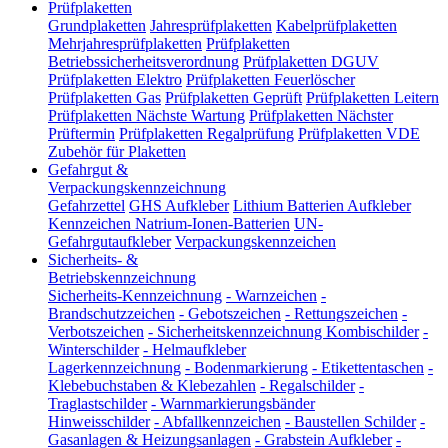
Prüfplaketten
Grundplaketten
Jahresprüfplaketten
Kabelprüfplaketten
Mehrjahresprüfplaketten
Prüfplaketten
Betriebssicherheitsverordnung
Prüfplaketten DGUV
Prüfplaketten Elektro
Prüfplaketten Feuerlöscher
Prüfplaketten Gas
Prüfplaketten Geprüft
Prüfplaketten Leitern
Prüfplaketten Nächste Wartung
Prüfplaketten Nächster
Prüftermin
Prüfplaketten Regalprüfung
Prüfplaketten VDE
Zubehör für Plaketten
Gefahrgut &
Verpackungskennzeichnung
Gefahrzettel
GHS Aufkleber
Lithium Batterien Aufkleber
Kennzeichen Natrium-Ionen-Batterien
UN-
Gefahrgutaufkleber
Verpackungskennzeichen
Sicherheits- &
Betriebskennzeichnung
Sicherheits-Kennzeichnung
-
Warnzeichen
-
Brandschutzzeichen
-
Gebotszeichen
-
Rettungszeichen
-
Verbotszeichen
-
Sicherheitskennzeichnung Kombischilder
-
Winterschilder
-
Helmaufkleber
Lagerkennzeichnung
-
Bodenmarkierung
-
Etikettentaschen
-
Klebebuchstaben & Klebezahlen
-
Regalschilder
-
Traglastschilder
-
Warnmarkierungsbänder
Hinweisschilder
-
Abfallkennzeichen
-
Baustellen Schilder
-
Gasanlagen & Heizungsanlagen
-
Grabstein Aufkleber
-