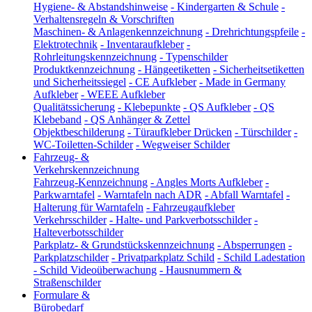
Hygiene- & Abstandshinweise
-
Kindergarten & Schule
-
Verhaltensregeln & Vorschriften
Maschinen- & Anlagenkennzeichnung
-
Drehrichtungspfeile
-
Elektrotechnik
-
Inventaraufkleber
-
Rohrleitungskennzeichnung
-
Typenschilder
Produktkennzeichnung
-
Hängeetiketten
-
Sicherheitsetiketten
und Sicherheitssiegel
-
CE Aufkleber
-
Made in Germany
Aufkleber
-
WEEE Aufkleber
Qualitätssicherung
-
Klebepunkte
-
QS Aufkleber
-
QS
Klebeband
-
QS Anhänger & Zettel
Objektbeschilderung
-
Türaufkleber Drücken
-
Türschilder
-
WC-Toiletten-Schilder
-
Wegweiser Schilder
Fahrzeug- &
Verkehrskennzeichnung
Fahrzeug-Kennzeichnung
-
Angles Morts Aufkleber
-
Parkwarntafel
-
Warntafeln nach ADR
-
Abfall Warntafel
-
Halterung für Warntafeln
-
Fahrzeugaufkleber
Verkehrsschilder
-
Halte- und Parkverbotsschilder
-
Halteverbotsschilder
Parkplatz- & Grundstückskennzeichnung
-
Absperrungen
-
Parkplatzschilder
-
Privatparkplatz Schild
-
Schild Ladestation
-
Schild Videoüberwachung
-
Hausnummern &
Straßenschilder
Formulare &
Bürobedarf