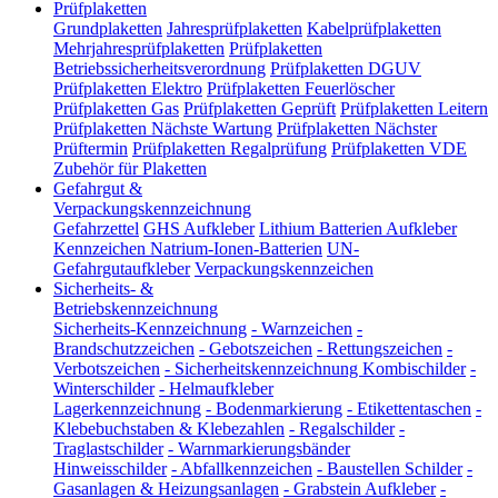
Prüfplaketten
Grundplaketten
Jahresprüfplaketten
Kabelprüfplaketten
Mehrjahresprüfplaketten
Prüfplaketten
Betriebssicherheitsverordnung
Prüfplaketten DGUV
Prüfplaketten Elektro
Prüfplaketten Feuerlöscher
Prüfplaketten Gas
Prüfplaketten Geprüft
Prüfplaketten Leitern
Prüfplaketten Nächste Wartung
Prüfplaketten Nächster
Prüftermin
Prüfplaketten Regalprüfung
Prüfplaketten VDE
Zubehör für Plaketten
Gefahrgut &
Verpackungskennzeichnung
Gefahrzettel
GHS Aufkleber
Lithium Batterien Aufkleber
Kennzeichen Natrium-Ionen-Batterien
UN-
Gefahrgutaufkleber
Verpackungskennzeichen
Sicherheits- &
Betriebskennzeichnung
Sicherheits-Kennzeichnung
-
Warnzeichen
-
Brandschutzzeichen
-
Gebotszeichen
-
Rettungszeichen
-
Verbotszeichen
-
Sicherheitskennzeichnung Kombischilder
-
Winterschilder
-
Helmaufkleber
Lagerkennzeichnung
-
Bodenmarkierung
-
Etikettentaschen
-
Klebebuchstaben & Klebezahlen
-
Regalschilder
-
Traglastschilder
-
Warnmarkierungsbänder
Hinweisschilder
-
Abfallkennzeichen
-
Baustellen Schilder
-
Gasanlagen & Heizungsanlagen
-
Grabstein Aufkleber
-