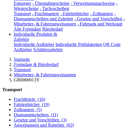
Entsorger
-
Übernahmescheine
-
Verwertungsnachweise
-
Wiegescheine
-
Tachoscheiben
Transport
-
Frachtpapiere
-
Fahrtenbücher
-
Zollpapiere
-
Diagrammscheiben und Zubehör
-
Gesetze und Vorschriften
-
Mitarbeiter- & Fahreranweisungen
-
Fuhrpark und Werkstatt
Alle Formulare
Bürobedarf
Individuelle Produkte &
Zubehör
Individuelle Aufkleber
Individuelle Prüfplaketten
QR Code
Aufkleber
Schilderzubehör
Startseite
Formulare & Bürobedarf
Transport
Mitarbeiter- & Fahreranweisungen
GB0000013Y
Transport
Frachtbriefe
(16)
Fahrtenbücher
(19)
Zollpapiere
(5)
Diagrammscheiben
(11)
Gesetze und Vorschriften
(3)
Anweisungen und Ratgeber
(63)