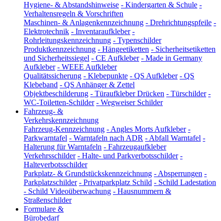
Hygiene- & Abstandshinweise
-
Kindergarten & Schule
-
Verhaltensregeln & Vorschriften
Maschinen- & Anlagenkennzeichnung
-
Drehrichtungspfeile
-
Elektrotechnik
-
Inventaraufkleber
-
Rohrleitungskennzeichnung
-
Typenschilder
Produktkennzeichnung
-
Hängeetiketten
-
Sicherheitsetiketten
und Sicherheitssiegel
-
CE Aufkleber
-
Made in Germany
Aufkleber
-
WEEE Aufkleber
Qualitätssicherung
-
Klebepunkte
-
QS Aufkleber
-
QS
Klebeband
-
QS Anhänger & Zettel
Objektbeschilderung
-
Türaufkleber Drücken
-
Türschilder
-
WC-Toiletten-Schilder
-
Wegweiser Schilder
Fahrzeug- &
Verkehrskennzeichnung
Fahrzeug-Kennzeichnung
-
Angles Morts Aufkleber
-
Parkwarntafel
-
Warntafeln nach ADR
-
Abfall Warntafel
-
Halterung für Warntafeln
-
Fahrzeugaufkleber
Verkehrsschilder
-
Halte- und Parkverbotsschilder
-
Halteverbotsschilder
Parkplatz- & Grundstückskennzeichnung
-
Absperrungen
-
Parkplatzschilder
-
Privatparkplatz Schild
-
Schild Ladestation
-
Schild Videoüberwachung
-
Hausnummern &
Straßenschilder
Formulare &
Bürobedarf