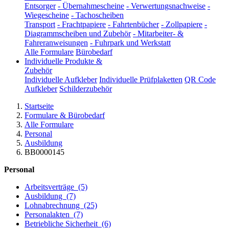
Entsorger
-
Übernahmescheine
-
Verwertungsnachweise
-
Wiegescheine
-
Tachoscheiben
Transport
-
Frachtpapiere
-
Fahrtenbücher
-
Zollpapiere
-
Diagrammscheiben und Zubehör
-
Mitarbeiter- &
Fahreranweisungen
-
Fuhrpark und Werkstatt
Alle Formulare
Bürobedarf
Individuelle Produkte &
Zubehör
Individuelle Aufkleber
Individuelle Prüfplaketten
QR Code
Aufkleber
Schilderzubehör
Startseite
Formulare & Bürobedarf
Alle Formulare
Personal
Ausbildung
BB0000145
Personal
Arbeitsverträge
(5)
Ausbildung
(7)
Lohnabrechnung
(25)
Personalakten
(7)
Betriebliche Sicherheit
(6)