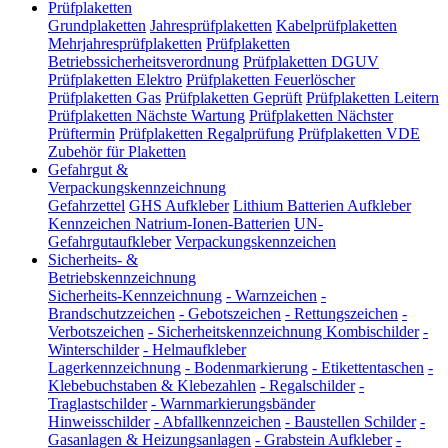
Prüfplaketten
Grundplaketten
Jahresprüfplaketten
Kabelprüfplaketten
Mehrjahresprüfplaketten
Prüfplaketten
Betriebssicherheitsverordnung
Prüfplaketten DGUV
Prüfplaketten Elektro
Prüfplaketten Feuerlöscher
Prüfplaketten Gas
Prüfplaketten Geprüft
Prüfplaketten Leitern
Prüfplaketten Nächste Wartung
Prüfplaketten Nächster
Prüftermin
Prüfplaketten Regalprüfung
Prüfplaketten VDE
Zubehör für Plaketten
Gefahrgut &
Verpackungskennzeichnung
Gefahrzettel
GHS Aufkleber
Lithium Batterien Aufkleber
Kennzeichen Natrium-Ionen-Batterien
UN-
Gefahrgutaufkleber
Verpackungskennzeichen
Sicherheits- &
Betriebskennzeichnung
Sicherheits-Kennzeichnung
-
Warnzeichen
-
Brandschutzzeichen
-
Gebotszeichen
-
Rettungszeichen
-
Verbotszeichen
-
Sicherheitskennzeichnung Kombischilder
-
Winterschilder
-
Helmaufkleber
Lagerkennzeichnung
-
Bodenmarkierung
-
Etikettentaschen
-
Klebebuchstaben & Klebezahlen
-
Regalschilder
-
Traglastschilder
-
Warnmarkierungsbänder
Hinweisschilder
-
Abfallkennzeichen
-
Baustellen Schilder
-
Gasanlagen & Heizungsanlagen
-
Grabstein Aufkleber
-