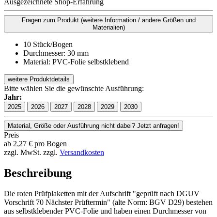
Ausgezeichnete Shop-Erfahrung
Fragen zum Produkt
(weitere Information / andere Größen und
Materialien)
10 Stück/Bogen
Durchmesser: 30 mm
Material: PVC-Folie selbstklebend
weitere Produktdetails
Bitte wählen Sie die gewünschte Ausführung:
Jahr:
2025
2026
2027
2028
2029
2030
Material, Größe oder Ausführung nicht dabei? Jetzt anfragen!
Preis
ab
2,27
€
pro Bogen
zzgl. MwSt.
zzgl.
Versandkosten
Beschreibung
Die roten Prüfplaketten mit der Aufschrift "geprüft nach DGUV
Vorschrift 70 Nächster Prüftermin" (alte Norm: BGV D29) bestehen
aus selbstklebender PVC-Folie und haben einen Durchmesser von