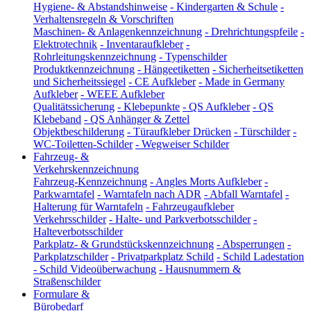
Hygiene- & Abstandshinweise
-
Kindergarten & Schule
-
Verhaltensregeln & Vorschriften
Maschinen- & Anlagenkennzeichnung
-
Drehrichtungspfeile
-
Elektrotechnik
-
Inventaraufkleber
-
Rohrleitungskennzeichnung
-
Typenschilder
Produktkennzeichnung
-
Hängeetiketten
-
Sicherheitsetiketten
und Sicherheitssiegel
-
CE Aufkleber
-
Made in Germany
Aufkleber
-
WEEE Aufkleber
Qualitätssicherung
-
Klebepunkte
-
QS Aufkleber
-
QS
Klebeband
-
QS Anhänger & Zettel
Objektbeschilderung
-
Türaufkleber Drücken
-
Türschilder
-
WC-Toiletten-Schilder
-
Wegweiser Schilder
Fahrzeug- &
Verkehrskennzeichnung
Fahrzeug-Kennzeichnung
-
Angles Morts Aufkleber
-
Parkwarntafel
-
Warntafeln nach ADR
-
Abfall Warntafel
-
Halterung für Warntafeln
-
Fahrzeugaufkleber
Verkehrsschilder
-
Halte- und Parkverbotsschilder
-
Halteverbotsschilder
Parkplatz- & Grundstückskennzeichnung
-
Absperrungen
-
Parkplatzschilder
-
Privatparkplatz Schild
-
Schild Ladestation
-
Schild Videoüberwachung
-
Hausnummern &
Straßenschilder
Formulare &
Bürobedarf