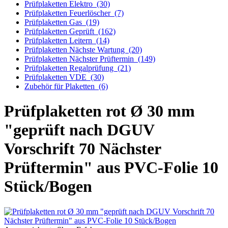
Prüfplaketten Elektro
(30)
Prüfplaketten Feuerlöscher
(7)
Prüfplaketten Gas
(19)
Prüfplaketten Geprüft
(162)
Prüfplaketten Leitern
(14)
Prüfplaketten Nächste Wartung
(20)
Prüfplaketten Nächster Prüftermin
(149)
Prüfplaketten Regalprüfung
(21)
Prüfplaketten VDE
(30)
Zubehör für Plaketten
(6)
Prüfplaketten rot Ø 30 mm
"geprüft nach DGUV
Vorschrift 70 Nächster
Prüftermin" aus PVC-Folie 10
Stück/Bogen