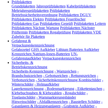
Prüfplaketten
Grundplaketten
Jahresprüfplaketten
Kabelprüfplaketten
Mehrjahresprüfplaketten
Prüfplaketten
Betriebssicherheitsverordnung
Prüfplaketten DGUV
Prüfplaketten Elektro
Prüfplaketten Feuerlöscher
Prüfplaketten Gas
Prüfplaketten Geprüft
Prüfplaketten Leitern
Prüfplaketten Nächste Wartung
Prüfplaketten Nächster
Prüftermin
Prüfplaketten Regalprüfung
Prüfplaketten VDE
Zubehör für Plaketten
Gefahrgut &
Verpackungskennzeichnung
Gefahrzettel
GHS Aufkleber
Lithium Batterien Aufkleber
Kennzeichen Natrium-Ionen-Batterien
UN-
Gefahrgutaufkleber
Verpackungskennzeichen
Sicherheits- &
Betriebskennzeichnung
Sicherheits-Kennzeichnung
-
Warnzeichen
-
Brandschutzzeichen
-
Gebotszeichen
-
Rettungszeichen
-
Verbotszeichen
-
Sicherheitskennzeichnung Kombischilder
-
Winterschilder
-
Helmaufkleber
Lagerkennzeichnung
-
Bodenmarkierung
-
Etikettentaschen
-
Klebebuchstaben & Klebezahlen
-
Regalschilder
-
Traglastschilder
-
Warnmarkierungsbänder
Hinweisschilder
-
Abfallkennzeichen
-
Baustellen Schilder
-
Gasanlagen & Heizungsanlagen
-
Grabstein Aufkleber
-