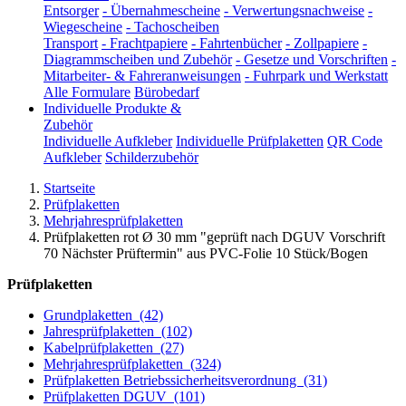
Entsorger
-
Übernahmescheine
-
Verwertungsnachweise
-
Wiegescheine
-
Tachoscheiben
Transport
-
Frachtpapiere
-
Fahrtenbücher
-
Zollpapiere
-
Diagrammscheiben und Zubehör
-
Gesetze und Vorschriften
-
Mitarbeiter- & Fahreranweisungen
-
Fuhrpark und Werkstatt
Alle Formulare
Bürobedarf
Individuelle Produkte &
Zubehör
Individuelle Aufkleber
Individuelle Prüfplaketten
QR Code
Aufkleber
Schilderzubehör
Startseite
Prüfplaketten
Mehrjahresprüfplaketten
Prüfplaketten rot Ø 30 mm "geprüft nach DGUV Vorschrift
70 Nächster Prüftermin" aus PVC-Folie 10 Stück/Bogen
Prüfplaketten
Grundplaketten
(42)
Jahresprüfplaketten
(102)
Kabelprüfplaketten
(27)
Mehrjahresprüfplaketten
(324)
Prüfplaketten Betriebssicherheitsverordnung
(31)
Prüfplaketten DGUV
(101)