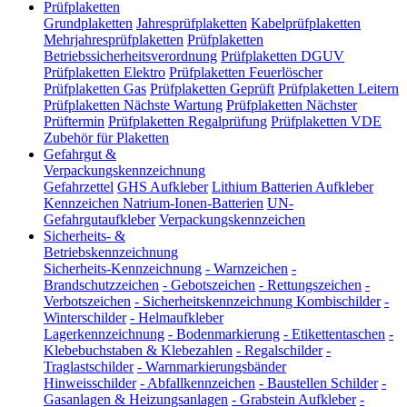
Prüfplaketten
Grundplaketten
Jahresprüfplaketten
Kabelprüfplaketten
Mehrjahresprüfplaketten
Prüfplaketten
Betriebssicherheitsverordnung
Prüfplaketten DGUV
Prüfplaketten Elektro
Prüfplaketten Feuerlöscher
Prüfplaketten Gas
Prüfplaketten Geprüft
Prüfplaketten Leitern
Prüfplaketten Nächste Wartung
Prüfplaketten Nächster
Prüftermin
Prüfplaketten Regalprüfung
Prüfplaketten VDE
Zubehör für Plaketten
Gefahrgut &
Verpackungskennzeichnung
Gefahrzettel
GHS Aufkleber
Lithium Batterien Aufkleber
Kennzeichen Natrium-Ionen-Batterien
UN-
Gefahrgutaufkleber
Verpackungskennzeichen
Sicherheits- &
Betriebskennzeichnung
Sicherheits-Kennzeichnung
-
Warnzeichen
-
Brandschutzzeichen
-
Gebotszeichen
-
Rettungszeichen
-
Verbotszeichen
-
Sicherheitskennzeichnung Kombischilder
-
Winterschilder
-
Helmaufkleber
Lagerkennzeichnung
-
Bodenmarkierung
-
Etikettentaschen
-
Klebebuchstaben & Klebezahlen
-
Regalschilder
-
Traglastschilder
-
Warnmarkierungsbänder
Hinweisschilder
-
Abfallkennzeichen
-
Baustellen Schilder
-
Gasanlagen & Heizungsanlagen
-
Grabstein Aufkleber
-