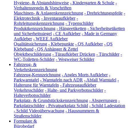
Hygiene- & Abstandshinweise
-
Kindergarten & Schule
-
Verhaltensregeln & Vorschriften
Maschinen- & Anlagenkennzeichnung
-
Drehrichtungspfeile
-
Elektrotechnik
-
Inventaraufkleber
-
Rohrleitungskennzeichnung
-
Typenschilder
Produktkennzeichnung
-
Hängeetiketten
-
Sicherheitsetiketten
und Sicherheitssiegel
-
CE Aufkleber
-
Made in Germany
Aufkleber
-
WEEE Aufkleber
Qualitätssicherung
-
Klebepunkte
-
QS Aufkleber
-
QS
Klebeband
-
QS Anhänger & Zettel
Objektbeschilderung
-
Türaufkleber Drücken
-
Türschilder
-
WC-Toiletten-Schilder
-
Wegweiser Schilder
Fahrzeug- &
Verkehrskennzeichnung
Fahrzeug-Kennzeichnung
-
Angles Morts Aufkleber
-
Parkwarntafel
-
Warntafeln nach ADR
-
Abfall Warntafel
-
Halterung für Warntafeln
-
Fahrzeugaufkleber
Verkehrsschilder
-
Halte- und Parkverbotsschilder
-
Halteverbotsschilder
Parkplatz- & Grundstückskennzeichnung
-
Absperrungen
-
Parkplatzschilder
-
Privatparkplatz Schild
-
Schild Ladestation
-
Schild Videoüberwachung
-
Hausnummern &
Straßenschilder
Formulare &
Bürobedarf