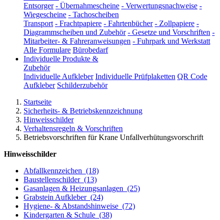
Entsorger
-
Übernahmescheine
-
Verwertungsnachweise
-
Wiegescheine
-
Tachoscheiben
Transport
-
Frachtpapiere
-
Fahrtenbücher
-
Zollpapiere
-
Diagrammscheiben und Zubehör
-
Gesetze und Vorschriften
-
Mitarbeiter- & Fahreranweisungen
-
Fuhrpark und Werkstatt
Alle Formulare
Bürobedarf
Individuelle Produkte &
Zubehör
Individuelle Aufkleber
Individuelle Prüfplaketten
QR Code
Aufkleber
Schilderzubehör
Startseite
Sicherheits- & Betriebskennzeichnung
Hinweisschilder
Verhaltensregeln & Vorschriften
Betriebsvorschriften für Krane Unfallverhütungsvorschrift
Hinweisschilder
Abfallkennzeichen
(18)
Baustellenschilder
(13)
Gasanlagen & Heizungsanlagen
(25)
Grabstein Aufkleber
(24)
Hygiene- & Abstandshinweise
(72)
Kindergarten & Schule
(38)