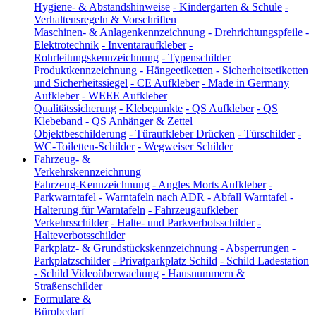
Hygiene- & Abstandshinweise
-
Kindergarten & Schule
-
Verhaltensregeln & Vorschriften
Maschinen- & Anlagenkennzeichnung
-
Drehrichtungspfeile
-
Elektrotechnik
-
Inventaraufkleber
-
Rohrleitungskennzeichnung
-
Typenschilder
Produktkennzeichnung
-
Hängeetiketten
-
Sicherheitsetiketten
und Sicherheitssiegel
-
CE Aufkleber
-
Made in Germany
Aufkleber
-
WEEE Aufkleber
Qualitätssicherung
-
Klebepunkte
-
QS Aufkleber
-
QS
Klebeband
-
QS Anhänger & Zettel
Objektbeschilderung
-
Türaufkleber Drücken
-
Türschilder
-
WC-Toiletten-Schilder
-
Wegweiser Schilder
Fahrzeug- &
Verkehrskennzeichnung
Fahrzeug-Kennzeichnung
-
Angles Morts Aufkleber
-
Parkwarntafel
-
Warntafeln nach ADR
-
Abfall Warntafel
-
Halterung für Warntafeln
-
Fahrzeugaufkleber
Verkehrsschilder
-
Halte- und Parkverbotsschilder
-
Halteverbotsschilder
Parkplatz- & Grundstückskennzeichnung
-
Absperrungen
-
Parkplatzschilder
-
Privatparkplatz Schild
-
Schild Ladestation
-
Schild Videoüberwachung
-
Hausnummern &
Straßenschilder
Formulare &
Bürobedarf