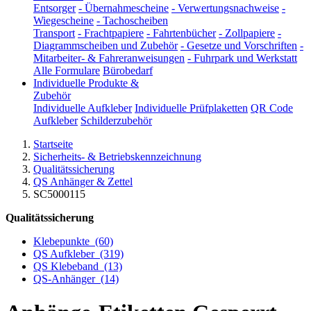
Entsorger
-
Übernahmescheine
-
Verwertungsnachweise
-
Wiegescheine
-
Tachoscheiben
Transport
-
Frachtpapiere
-
Fahrtenbücher
-
Zollpapiere
-
Diagrammscheiben und Zubehör
-
Gesetze und Vorschriften
-
Mitarbeiter- & Fahreranweisungen
-
Fuhrpark und Werkstatt
Alle Formulare
Bürobedarf
Individuelle Produkte &
Zubehör
Individuelle Aufkleber
Individuelle Prüfplaketten
QR Code
Aufkleber
Schilderzubehör
Startseite
Sicherheits- & Betriebskennzeichnung
Qualitätssicherung
QS Anhänger & Zettel
SC5000115
Qualitätssicherung
Klebepunkte
(60)
QS Aufkleber
(319)
QS Klebeband
(13)
QS-Anhänger
(14)