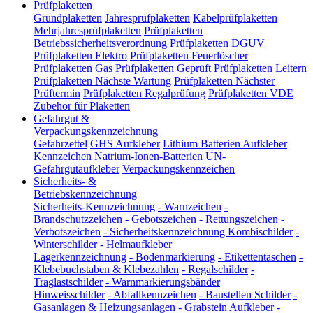
Prüfplaketten
Grundplaketten
Jahresprüfplaketten
Kabelprüfplaketten
Mehrjahresprüfplaketten
Prüfplaketten
Betriebssicherheitsverordnung
Prüfplaketten DGUV
Prüfplaketten Elektro
Prüfplaketten Feuerlöscher
Prüfplaketten Gas
Prüfplaketten Geprüft
Prüfplaketten Leitern
Prüfplaketten Nächste Wartung
Prüfplaketten Nächster
Prüftermin
Prüfplaketten Regalprüfung
Prüfplaketten VDE
Zubehör für Plaketten
Gefahrgut &
Verpackungskennzeichnung
Gefahrzettel
GHS Aufkleber
Lithium Batterien Aufkleber
Kennzeichen Natrium-Ionen-Batterien
UN-
Gefahrgutaufkleber
Verpackungskennzeichen
Sicherheits- &
Betriebskennzeichnung
Sicherheits-Kennzeichnung
-
Warnzeichen
-
Brandschutzzeichen
-
Gebotszeichen
-
Rettungszeichen
-
Verbotszeichen
-
Sicherheitskennzeichnung Kombischilder
-
Winterschilder
-
Helmaufkleber
Lagerkennzeichnung
-
Bodenmarkierung
-
Etikettentaschen
-
Klebebuchstaben & Klebezahlen
-
Regalschilder
-
Traglastschilder
-
Warnmarkierungsbänder
Hinweisschilder
-
Abfallkennzeichen
-
Baustellen Schilder
-
Gasanlagen & Heizungsanlagen
-
Grabstein Aufkleber
-