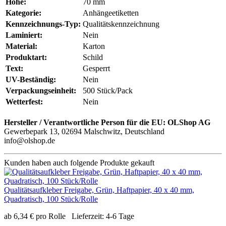
Höhe:
70 mm
Kategorie:
Anhängeetiketten
Kennzeichnungs-Typ:
Qualitätskennzeichnung
Laminiert:
Nein
Material:
Karton
Produktart:
Schild
Text:
Gesperrt
UV-Beständig:
Nein
Verpackungseinheit:
500 Stück/Pack
Wetterfest:
Nein
Hersteller / Verantwortliche Person für die EU:
OLShop AG
Gewerbepark 13, 02694 Malschwitz, Deutschland
info@olshop.de
Kunden haben auch folgende Produkte gekauft
Qualitätsaufkleber Freigabe, Grün, Haftpapier, 40 x 40 mm,
Quadratisch, 100 Stück/Rolle
ab
6,34
€
pro Rolle
Lieferzeit:
4-6 Tage