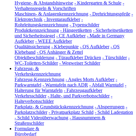
Hygiene- & Abstandshinweise
-
Kindergarten & Schule
-
Verhaltensregeln & Vorschriften
Maschinen- & Anlagenkennzeichnung
-
Drehrichtungspfeile
-
Elektrotechnik
-
Inventaraufkleber
-
Rohrleitungskennzeichnung
-
Typenschilder
Produktkennzeichnung
-
Hängeetiketten
-
Sicherheitsetiketten
und Sicherheitssiegel
-
CE Aufkleber
-
Made in Germany
Aufkleber
-
WEEE Aufkleber
Qualitätssicherung
-
Klebepunkte
-
QS Aufkleber
-
QS
Klebeband
-
QS Anhänger & Zettel
Objektbeschilderung
-
Türaufkleber Drücken
-
Türschilder
-
WC-Toiletten-Schilder
-
Wegweiser Schilder
Fahrzeug- &
Verkehrskennzeichnung
Fahrzeug-Kennzeichnung
-
Angles Morts Aufkleber
-
Parkwarntafel
-
Warntafeln nach ADR
-
Abfall Warntafel
-
Halterung für Warntafeln
-
Fahrzeugaufkleber
Verkehrsschilder
-
Halte- und Parkverbotsschilder
-
Halteverbotsschilder
Parkplatz- & Grundstückskennzeichnung
-
Absperrungen
-
Parkplatzschilder
-
Privatparkplatz Schild
-
Schild Ladestation
-
Schild Videoüberwachung
-
Hausnummern &
Straßenschilder
Formulare &
Bürobedarf