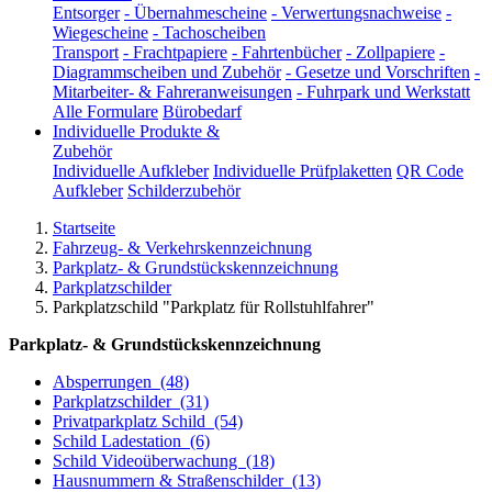
Entsorger
-
Übernahmescheine
-
Verwertungsnachweise
-
Wiegescheine
-
Tachoscheiben
Transport
-
Frachtpapiere
-
Fahrtenbücher
-
Zollpapiere
-
Diagrammscheiben und Zubehör
-
Gesetze und Vorschriften
-
Mitarbeiter- & Fahreranweisungen
-
Fuhrpark und Werkstatt
Alle Formulare
Bürobedarf
Individuelle Produkte &
Zubehör
Individuelle Aufkleber
Individuelle Prüfplaketten
QR Code
Aufkleber
Schilderzubehör
Startseite
Fahrzeug- & Verkehrskennzeichnung
Parkplatz- & Grundstückskennzeichnung
Parkplatzschilder
Parkplatzschild "Parkplatz für Rollstuhlfahrer"
Parkplatz- & Grundstückskennzeichnung
Absperrungen
(48)
Parkplatzschilder
(31)
Privatparkplatz Schild
(54)
Schild Ladestation
(6)
Schild Videoüberwachung
(18)
Hausnummern & Straßenschilder
(13)