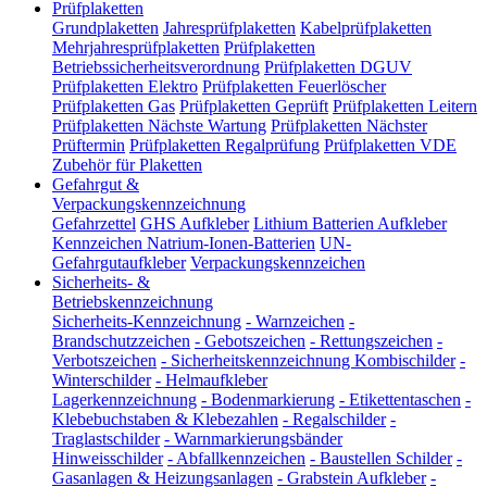
Prüfplaketten
Grundplaketten
Jahresprüfplaketten
Kabelprüfplaketten
Mehrjahresprüfplaketten
Prüfplaketten
Betriebssicherheitsverordnung
Prüfplaketten DGUV
Prüfplaketten Elektro
Prüfplaketten Feuerlöscher
Prüfplaketten Gas
Prüfplaketten Geprüft
Prüfplaketten Leitern
Prüfplaketten Nächste Wartung
Prüfplaketten Nächster
Prüftermin
Prüfplaketten Regalprüfung
Prüfplaketten VDE
Zubehör für Plaketten
Gefahrgut &
Verpackungskennzeichnung
Gefahrzettel
GHS Aufkleber
Lithium Batterien Aufkleber
Kennzeichen Natrium-Ionen-Batterien
UN-
Gefahrgutaufkleber
Verpackungskennzeichen
Sicherheits- &
Betriebskennzeichnung
Sicherheits-Kennzeichnung
-
Warnzeichen
-
Brandschutzzeichen
-
Gebotszeichen
-
Rettungszeichen
-
Verbotszeichen
-
Sicherheitskennzeichnung Kombischilder
-
Winterschilder
-
Helmaufkleber
Lagerkennzeichnung
-
Bodenmarkierung
-
Etikettentaschen
-
Klebebuchstaben & Klebezahlen
-
Regalschilder
-
Traglastschilder
-
Warnmarkierungsbänder
Hinweisschilder
-
Abfallkennzeichen
-
Baustellen Schilder
-
Gasanlagen & Heizungsanlagen
-
Grabstein Aufkleber
-