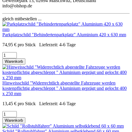
Gewerbepark 13, 02694 Malschwitz, Deutschland
info@olshop.de
gleich mitbestellen ...
Parkplatzschild "Behindertenparkplatz" Aluminium 420 x 630 mm
74,95
€
pro Stück
Lieferzeit:
4-6 Tage
Warenkorb
Hinweisschild "Widerrechtlich abgestellte Fahrzeuge werden
kostenpflichtig abgeschleppt " Aluminium geprägt und gelocht 400
x 250 mm
13,45
€
pro Stück
Lieferzeit:
4-6 Tage
Warenkorb
Schild "Rollstuhlfahrer" Aluminium selbstklebend 60 x 60 mm