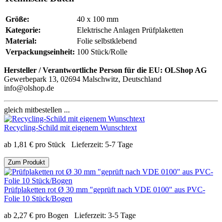
Größe:
40 x 100 mm
Kategorie:
Elektrische Anlagen Prüfplaketten
Material:
Folie selbstklebend
Verpackungseinheit:
100 Stück/Rolle
Hersteller / Verantwortliche Person für die EU:
OLShop AG
Gewerbepark 13, 02694 Malschwitz, Deutschland
info@olshop.de
gleich mitbestellen ...
Recycling-Schild mit eigenem Wunschtext
ab
1,81
€
pro Stück
Lieferzeit:
5-7 Tage
Zum Produkt
Prüfplaketten rot Ø 30 mm "geprüft nach VDE 0100" aus PVC-
Folie 10 Stück/Bogen
ab
2,27
€
pro Bogen
Lieferzeit:
3-5 Tage