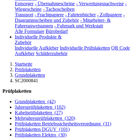
Entsorger
-
Übernahmescheine
-
Verwertungsnachweise
-
Wiegescheine
-
Tachoscheiben
Transport
-
Frachtpapiere
-
Fahrtenbücher
-
Zollpapiere
-
Diagrammscheiben und Zubehör
-
Mitarbeiter- &
Fahreranweisungen
-
Fuhrpark und Werkstatt
Alle Formulare
Bürobedarf
Individuelle Produkte &
Zubehör
Individuelle Aufkleber
Individuelle Prüfplaketten
QR Code
Aufkleber
Schilderzubehör
Startseite
Prüfplaketten
Grundplaketten
SC2000841
Prüfplaketten
Grundplaketten
(42)
Jahresprüfplaketten
(102)
Kabelprüfplaketten
(27)
Mehrjahresprüfplaketten
(320)
Prüfplaketten Betriebssicherheitsverordnung
(31)
Prüfplaketten DGUV
(101)
Prüfplaketten Elektro
(30)