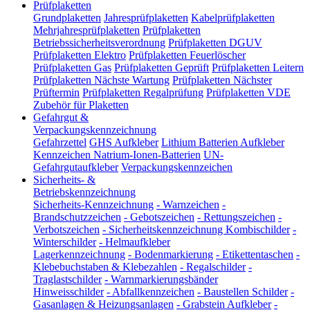
Prüfplaketten
Grundplaketten
Jahresprüfplaketten
Kabelprüfplaketten
Mehrjahresprüfplaketten
Prüfplaketten
Betriebssicherheitsverordnung
Prüfplaketten DGUV
Prüfplaketten Elektro
Prüfplaketten Feuerlöscher
Prüfplaketten Gas
Prüfplaketten Geprüft
Prüfplaketten Leitern
Prüfplaketten Nächste Wartung
Prüfplaketten Nächster
Prüftermin
Prüfplaketten Regalprüfung
Prüfplaketten VDE
Zubehör für Plaketten
Gefahrgut &
Verpackungskennzeichnung
Gefahrzettel
GHS Aufkleber
Lithium Batterien Aufkleber
Kennzeichen Natrium-Ionen-Batterien
UN-
Gefahrgutaufkleber
Verpackungskennzeichen
Sicherheits- &
Betriebskennzeichnung
Sicherheits-Kennzeichnung
-
Warnzeichen
-
Brandschutzzeichen
-
Gebotszeichen
-
Rettungszeichen
-
Verbotszeichen
-
Sicherheitskennzeichnung Kombischilder
-
Winterschilder
-
Helmaufkleber
Lagerkennzeichnung
-
Bodenmarkierung
-
Etikettentaschen
-
Klebebuchstaben & Klebezahlen
-
Regalschilder
-
Traglastschilder
-
Warnmarkierungsbänder
Hinweisschilder
-
Abfallkennzeichen
-
Baustellen Schilder
-
Gasanlagen & Heizungsanlagen
-
Grabstein Aufkleber
-