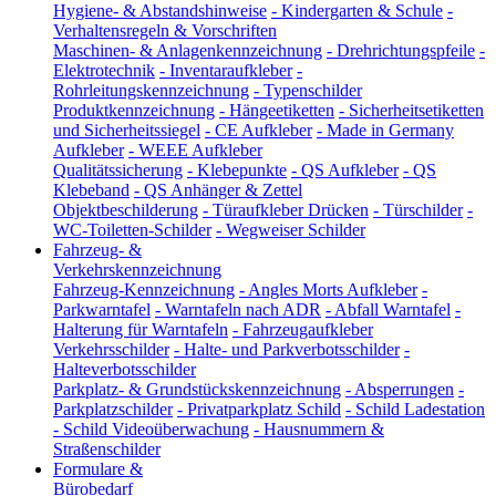
Hygiene- & Abstandshinweise
-
Kindergarten & Schule
-
Verhaltensregeln & Vorschriften
Maschinen- & Anlagenkennzeichnung
-
Drehrichtungspfeile
-
Elektrotechnik
-
Inventaraufkleber
-
Rohrleitungskennzeichnung
-
Typenschilder
Produktkennzeichnung
-
Hängeetiketten
-
Sicherheitsetiketten
und Sicherheitssiegel
-
CE Aufkleber
-
Made in Germany
Aufkleber
-
WEEE Aufkleber
Qualitätssicherung
-
Klebepunkte
-
QS Aufkleber
-
QS
Klebeband
-
QS Anhänger & Zettel
Objektbeschilderung
-
Türaufkleber Drücken
-
Türschilder
-
WC-Toiletten-Schilder
-
Wegweiser Schilder
Fahrzeug- &
Verkehrskennzeichnung
Fahrzeug-Kennzeichnung
-
Angles Morts Aufkleber
-
Parkwarntafel
-
Warntafeln nach ADR
-
Abfall Warntafel
-
Halterung für Warntafeln
-
Fahrzeugaufkleber
Verkehrsschilder
-
Halte- und Parkverbotsschilder
-
Halteverbotsschilder
Parkplatz- & Grundstückskennzeichnung
-
Absperrungen
-
Parkplatzschilder
-
Privatparkplatz Schild
-
Schild Ladestation
-
Schild Videoüberwachung
-
Hausnummern &
Straßenschilder
Formulare &
Bürobedarf