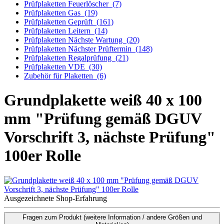
Prüfplaketten Feuerlöscher
(7)
Prüfplaketten Gas
(19)
Prüfplaketten Geprüft
(161)
Prüfplaketten Leitern
(14)
Prüfplaketten Nächste Wartung
(20)
Prüfplaketten Nächster Prüftermin
(148)
Prüfplaketten Regalprüfung
(21)
Prüfplaketten VDE
(30)
Zubehör für Plaketten
(6)
Grundplakette weiß 40 x 100
mm "Prüfung gemäß DGUV
Vorschrift 3, nächste Prüfung"
100er Rolle
Ausgezeichnete Shop-Erfahrung
Fragen zum Produkt
(weitere Information / andere Größen und