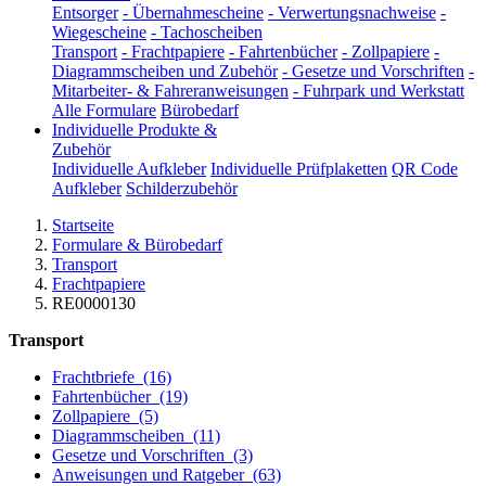
Entsorger
-
Übernahmescheine
-
Verwertungsnachweise
-
Wiegescheine
-
Tachoscheiben
Transport
-
Frachtpapiere
-
Fahrtenbücher
-
Zollpapiere
-
Diagrammscheiben und Zubehör
-
Gesetze und Vorschriften
-
Mitarbeiter- & Fahreranweisungen
-
Fuhrpark und Werkstatt
Alle Formulare
Bürobedarf
Individuelle Produkte &
Zubehör
Individuelle Aufkleber
Individuelle Prüfplaketten
QR Code
Aufkleber
Schilderzubehör
Startseite
Formulare & Bürobedarf
Transport
Frachtpapiere
RE0000130
Transport
Frachtbriefe
(16)
Fahrtenbücher
(19)
Zollpapiere
(5)
Diagrammscheiben
(11)
Gesetze und Vorschriften
(3)
Anweisungen und Ratgeber
(63)