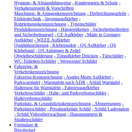
Hygiene- & Abstandshinweise
-
Kindergarten & Schule
-
Verhaltensregeln & Vorschriften
Maschinen- & Anlagenkennzeichnung
-
Drehrichtungspfeile
-
Elektrotechnik
-
Inventaraufkleber
-
Rohrleitungskennzeichnung
-
Typenschilder
Produktkennzeichnung
-
Hängeetiketten
-
Sicherheitsetiketten
und Sicherheitssiegel
-
CE Aufkleber
-
Made in Germany
Aufkleber
-
WEEE Aufkleber
Qualitätssicherung
-
Klebepunkte
-
QS Aufkleber
-
QS
Klebeband
-
QS Anhänger & Zettel
Objektbeschilderung
-
Türaufkleber Drücken
-
Türschilder
-
WC-Toiletten-Schilder
-
Wegweiser Schilder
Fahrzeug- &
Verkehrskennzeichnung
Fahrzeug-Kennzeichnung
-
Angles Morts Aufkleber
-
Parkwarntafel
-
Warntafeln nach ADR
-
Abfall Warntafel
-
Halterung für Warntafeln
-
Fahrzeugaufkleber
Verkehrsschilder
-
Halte- und Parkverbotsschilder
-
Halteverbotsschilder
Parkplatz- & Grundstückskennzeichnung
-
Absperrungen
-
Parkplatzschilder
-
Privatparkplatz Schild
-
Schild Ladestation
-
Schild Videoüberwachung
-
Hausnummern &
Straßenschilder
Formulare &
Bürobedarf