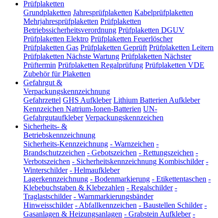
Prüfplaketten
Grundplaketten
Jahresprüfplaketten
Kabelprüfplaketten
Mehrjahresprüfplaketten
Prüfplaketten
Betriebssicherheitsverordnung
Prüfplaketten DGUV
Prüfplaketten Elektro
Prüfplaketten Feuerlöscher
Prüfplaketten Gas
Prüfplaketten Geprüft
Prüfplaketten Leitern
Prüfplaketten Nächste Wartung
Prüfplaketten Nächster
Prüftermin
Prüfplaketten Regalprüfung
Prüfplaketten VDE
Zubehör für Plaketten
Gefahrgut &
Verpackungskennzeichnung
Gefahrzettel
GHS Aufkleber
Lithium Batterien Aufkleber
Kennzeichen Natrium-Ionen-Batterien
UN-
Gefahrgutaufkleber
Verpackungskennzeichen
Sicherheits- &
Betriebskennzeichnung
Sicherheits-Kennzeichnung
-
Warnzeichen
-
Brandschutzzeichen
-
Gebotszeichen
-
Rettungszeichen
-
Verbotszeichen
-
Sicherheitskennzeichnung Kombischilder
-
Winterschilder
-
Helmaufkleber
Lagerkennzeichnung
-
Bodenmarkierung
-
Etikettentaschen
-
Klebebuchstaben & Klebezahlen
-
Regalschilder
-
Traglastschilder
-
Warnmarkierungsbänder
Hinweisschilder
-
Abfallkennzeichen
-
Baustellen Schilder
-
Gasanlagen & Heizungsanlagen
-
Grabstein Aufkleber
-