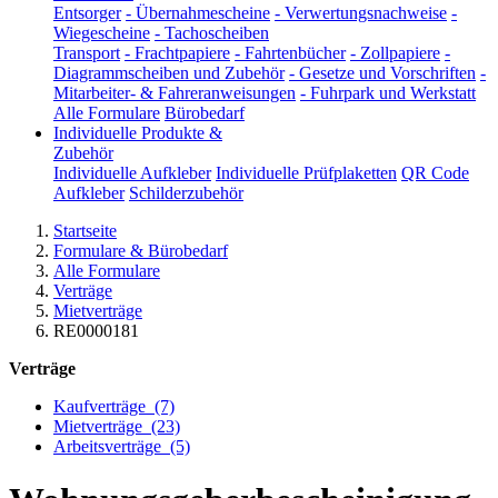
Entsorger
-
Übernahmescheine
-
Verwertungsnachweise
-
Wiegescheine
-
Tachoscheiben
Transport
-
Frachtpapiere
-
Fahrtenbücher
-
Zollpapiere
-
Diagrammscheiben und Zubehör
-
Gesetze und Vorschriften
-
Mitarbeiter- & Fahreranweisungen
-
Fuhrpark und Werkstatt
Alle Formulare
Bürobedarf
Individuelle Produkte &
Zubehör
Individuelle Aufkleber
Individuelle Prüfplaketten
QR Code
Aufkleber
Schilderzubehör
Startseite
Formulare & Bürobedarf
Alle Formulare
Verträge
Mietverträge
RE0000181
Verträge
Kaufverträge
(7)
Mietverträge
(23)
Arbeitsverträge
(5)