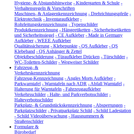
Hygiene- & Abstandshinweise
-
Kindergarten & Schule
-
Verhaltensregeln & Vorschriften
Maschinen- & Anlagenkennzeichnung
-
Drehrichtungspfeile
-
Elektrotechnik
-
Inventaraufkleber
-
Rohrleitungskennzeichnung
-
Typenschilder
Produktkennzeichnung
-
Hängeetiketten
-
Sicherheitsetiketten
und Sicherheitssiegel
-
CE Aufkleber
-
Made in Germany
Aufkleber
-
WEEE Aufkleber
Qualitätssicherung
-
Klebepunkte
-
QS Aufkleber
-
QS
Klebeband
-
QS Anhänger & Zettel
Objektbeschilderung
-
Türaufkleber Drücken
-
Türschilder
-
WC-Toiletten-Schilder
-
Wegweiser Schilder
Fahrzeug- &
Verkehrskennzeichnung
Fahrzeug-Kennzeichnung
-
Angles Morts Aufkleber
-
Parkwarntafel
-
Warntafeln nach ADR
-
Abfall Warntafel
-
Halterung für Warntafeln
-
Fahrzeugaufkleber
Verkehrsschilder
-
Halte- und Parkverbotsschilder
-
Halteverbotsschilder
Parkplatz- & Grundstückskennzeichnung
-
Absperrungen
-
Parkplatzschilder
-
Privatparkplatz Schild
-
Schild Ladestation
-
Schild Videoüberwachung
-
Hausnummern &
Straßenschilder
Formulare &
Bürobedarf