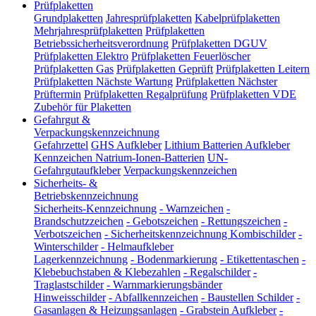
Prüfplaketten
Grundplaketten
Jahresprüfplaketten
Kabelprüfplaketten
Mehrjahresprüfplaketten
Prüfplaketten
Betriebssicherheitsverordnung
Prüfplaketten DGUV
Prüfplaketten Elektro
Prüfplaketten Feuerlöscher
Prüfplaketten Gas
Prüfplaketten Geprüft
Prüfplaketten Leitern
Prüfplaketten Nächste Wartung
Prüfplaketten Nächster
Prüftermin
Prüfplaketten Regalprüfung
Prüfplaketten VDE
Zubehör für Plaketten
Gefahrgut &
Verpackungskennzeichnung
Gefahrzettel
GHS Aufkleber
Lithium Batterien Aufkleber
Kennzeichen Natrium-Ionen-Batterien
UN-
Gefahrgutaufkleber
Verpackungskennzeichen
Sicherheits- &
Betriebskennzeichnung
Sicherheits-Kennzeichnung
-
Warnzeichen
-
Brandschutzzeichen
-
Gebotszeichen
-
Rettungszeichen
-
Verbotszeichen
-
Sicherheitskennzeichnung Kombischilder
-
Winterschilder
-
Helmaufkleber
Lagerkennzeichnung
-
Bodenmarkierung
-
Etikettentaschen
-
Klebebuchstaben & Klebezahlen
-
Regalschilder
-
Traglastschilder
-
Warnmarkierungsbänder
Hinweisschilder
-
Abfallkennzeichen
-
Baustellen Schilder
-
Gasanlagen & Heizungsanlagen
-
Grabstein Aufkleber
-