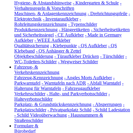
Hygiene- & Abstandshinweise
-
Kindergarten & Schule
-
Verhaltensregeln & Vorschriften
Maschinen- & Anlagenkennzeichnung
-
Drehrichtungspfeile
-
Elektrotechnik
-
Inventaraufkleber
-
Rohrleitungskennzeichnung
-
Typenschilder
Produktkennzeichnung
-
Hängeetiketten
-
Sicherheitsetiketten
und Sicherheitssiegel
-
CE Aufkleber
-
Made in Germany
Aufkleber
-
WEEE Aufkleber
Qualitätssicherung
-
Klebepunkte
-
QS Aufkleber
-
QS
Klebeband
-
QS Anhänger & Zettel
Objektbeschilderung
-
Türaufkleber Drücken
-
Türschilder
-
WC-Toiletten-Schilder
-
Wegweiser Schilder
Fahrzeug- &
Verkehrskennzeichnung
Fahrzeug-Kennzeichnung
-
Angles Morts Aufkleber
-
Parkwarntafel
-
Warntafeln nach ADR
-
Abfall Warntafel
-
Halterung für Warntafeln
-
Fahrzeugaufkleber
Verkehrsschilder
-
Halte- und Parkverbotsschilder
-
Halteverbotsschilder
Parkplatz- & Grundstückskennzeichnung
-
Absperrungen
-
Parkplatzschilder
-
Privatparkplatz Schild
-
Schild Ladestation
-
Schild Videoüberwachung
-
Hausnummern &
Straßenschilder
Formulare &
Bürobedarf