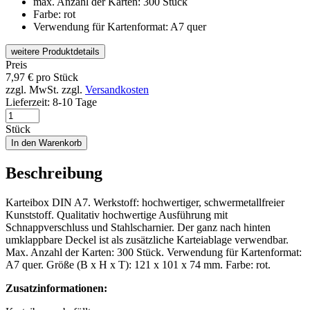
max. Anzahl der Karten: 300 Stück
Farbe: rot
Verwendung für Kartenformat: A7 quer
weitere Produktdetails
Preis
7,97
€
pro Stück
zzgl. MwSt.
zzgl.
Versandkosten
Lieferzeit:
8-10 Tage
Stück
In den Warenkorb
Beschreibung
Karteibox DIN A7. Werkstoff: hochwertiger, schwermetallfreier
Kunststoff. Qualitativ hochwertige Ausführung mit
Schnappverschluss und Stahlscharnier. Der ganz nach hinten
umklappbare Deckel ist als zusätzliche Karteiablage verwendbar.
Max. Anzahl der Karten: 300 Stück. Verwendung für Kartenformat:
A7 quer. Größe (B x H x T): 121 x 101 x 74 mm. Farbe: rot.
Zusatzinformationen: