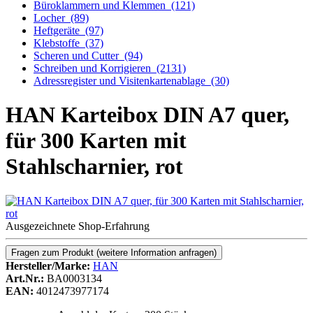
Büroklammern und Klemmen
(121)
Locher
(89)
Heftgeräte
(97)
Klebstoffe
(37)
Scheren und Cutter
(94)
Schreiben und Korrigieren
(2131)
Adressregister und Visitenkartenablage
(30)
HAN Karteibox DIN A7 quer,
für 300 Karten mit
Stahlscharnier, rot
Ausgezeichnete Shop-Erfahrung
Fragen zum Produkt
(weitere Information anfragen)
Hersteller/Marke:
HAN
Art.Nr.:
BA0003134
EAN:
4012473977174