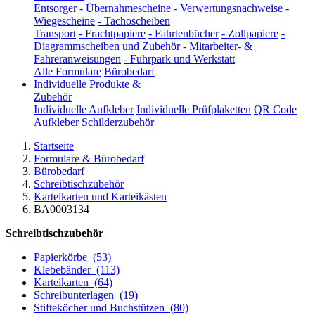
Entsorger
-
Übernahmescheine
-
Verwertungsnachweise
-
Wiegescheine
-
Tachoscheiben
Transport
-
Frachtpapiere
-
Fahrtenbücher
-
Zollpapiere
-
Diagrammscheiben und Zubehör
-
Mitarbeiter- &
Fahreranweisungen
-
Fuhrpark und Werkstatt
Alle Formulare
Bürobedarf
Individuelle Produkte &
Zubehör
Individuelle Aufkleber
Individuelle Prüfplaketten
QR Code
Aufkleber
Schilderzubehör
Startseite
Formulare & Bürobedarf
Bürobedarf
Schreibtischzubehör
Karteikarten und Karteikästen
BA0003134
Schreibtischzubehör
Papierkörbe
(53)
Klebebänder
(113)
Karteikarten
(64)
Schreibunterlagen
(19)
Stifteköcher und Buchstützen
(80)