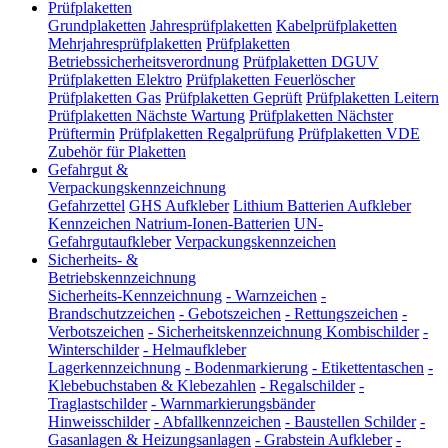
Prüfplaketten
Grundplaketten
Jahresprüfplaketten
Kabelprüfplaketten
Mehrjahresprüfplaketten
Prüfplaketten
Betriebssicherheitsverordnung
Prüfplaketten DGUV
Prüfplaketten Elektro
Prüfplaketten Feuerlöscher
Prüfplaketten Gas
Prüfplaketten Geprüft
Prüfplaketten Leitern
Prüfplaketten Nächste Wartung
Prüfplaketten Nächster
Prüftermin
Prüfplaketten Regalprüfung
Prüfplaketten VDE
Zubehör für Plaketten
Gefahrgut &
Verpackungskennzeichnung
Gefahrzettel
GHS Aufkleber
Lithium Batterien Aufkleber
Kennzeichen Natrium-Ionen-Batterien
UN-
Gefahrgutaufkleber
Verpackungskennzeichen
Sicherheits- &
Betriebskennzeichnung
Sicherheits-Kennzeichnung
-
Warnzeichen
-
Brandschutzzeichen
-
Gebotszeichen
-
Rettungszeichen
-
Verbotszeichen
-
Sicherheitskennzeichnung Kombischilder
-
Winterschilder
-
Helmaufkleber
Lagerkennzeichnung
-
Bodenmarkierung
-
Etikettentaschen
-
Klebebuchstaben & Klebezahlen
-
Regalschilder
-
Traglastschilder
-
Warnmarkierungsbänder
Hinweisschilder
-
Abfallkennzeichen
-
Baustellen Schilder
-
Gasanlagen & Heizungsanlagen
-
Grabstein Aufkleber
-