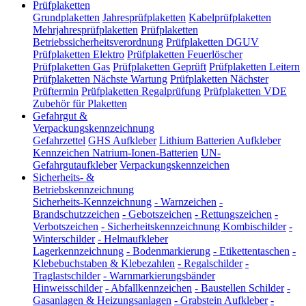
Prüfplaketten
Grundplaketten
Jahresprüfplaketten
Kabelprüfplaketten
Mehrjahresprüfplaketten
Prüfplaketten
Betriebssicherheitsverordnung
Prüfplaketten DGUV
Prüfplaketten Elektro
Prüfplaketten Feuerlöscher
Prüfplaketten Gas
Prüfplaketten Geprüft
Prüfplaketten Leitern
Prüfplaketten Nächste Wartung
Prüfplaketten Nächster
Prüftermin
Prüfplaketten Regalprüfung
Prüfplaketten VDE
Zubehör für Plaketten
Gefahrgut &
Verpackungskennzeichnung
Gefahrzettel
GHS Aufkleber
Lithium Batterien Aufkleber
Kennzeichen Natrium-Ionen-Batterien
UN-
Gefahrgutaufkleber
Verpackungskennzeichen
Sicherheits- &
Betriebskennzeichnung
Sicherheits-Kennzeichnung
-
Warnzeichen
-
Brandschutzzeichen
-
Gebotszeichen
-
Rettungszeichen
-
Verbotszeichen
-
Sicherheitskennzeichnung Kombischilder
-
Winterschilder
-
Helmaufkleber
Lagerkennzeichnung
-
Bodenmarkierung
-
Etikettentaschen
-
Klebebuchstaben & Klebezahlen
-
Regalschilder
-
Traglastschilder
-
Warnmarkierungsbänder
Hinweisschilder
-
Abfallkennzeichen
-
Baustellen Schilder
-
Gasanlagen & Heizungsanlagen
-
Grabstein Aufkleber
-