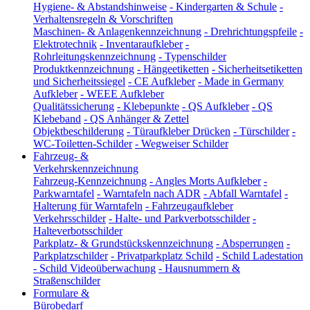
Hygiene- & Abstandshinweise
-
Kindergarten & Schule
-
Verhaltensregeln & Vorschriften
Maschinen- & Anlagenkennzeichnung
-
Drehrichtungspfeile
-
Elektrotechnik
-
Inventaraufkleber
-
Rohrleitungskennzeichnung
-
Typenschilder
Produktkennzeichnung
-
Hängeetiketten
-
Sicherheitsetiketten
und Sicherheitssiegel
-
CE Aufkleber
-
Made in Germany
Aufkleber
-
WEEE Aufkleber
Qualitätssicherung
-
Klebepunkte
-
QS Aufkleber
-
QS
Klebeband
-
QS Anhänger & Zettel
Objektbeschilderung
-
Türaufkleber Drücken
-
Türschilder
-
WC-Toiletten-Schilder
-
Wegweiser Schilder
Fahrzeug- &
Verkehrskennzeichnung
Fahrzeug-Kennzeichnung
-
Angles Morts Aufkleber
-
Parkwarntafel
-
Warntafeln nach ADR
-
Abfall Warntafel
-
Halterung für Warntafeln
-
Fahrzeugaufkleber
Verkehrsschilder
-
Halte- und Parkverbotsschilder
-
Halteverbotsschilder
Parkplatz- & Grundstückskennzeichnung
-
Absperrungen
-
Parkplatzschilder
-
Privatparkplatz Schild
-
Schild Ladestation
-
Schild Videoüberwachung
-
Hausnummern &
Straßenschilder
Formulare &
Bürobedarf