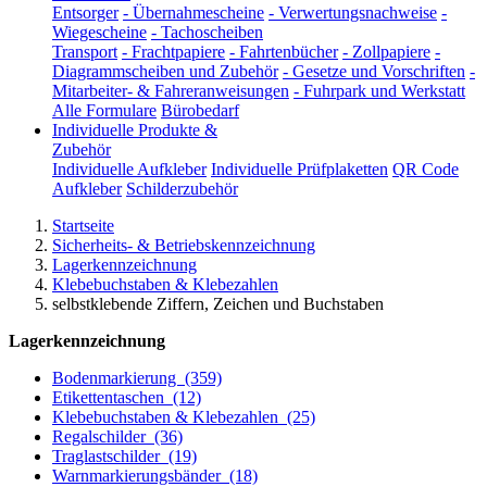
Entsorger
-
Übernahmescheine
-
Verwertungsnachweise
-
Wiegescheine
-
Tachoscheiben
Transport
-
Frachtpapiere
-
Fahrtenbücher
-
Zollpapiere
-
Diagrammscheiben und Zubehör
-
Gesetze und Vorschriften
-
Mitarbeiter- & Fahreranweisungen
-
Fuhrpark und Werkstatt
Alle Formulare
Bürobedarf
Individuelle Produkte &
Zubehör
Individuelle Aufkleber
Individuelle Prüfplaketten
QR Code
Aufkleber
Schilderzubehör
Startseite
Sicherheits- & Betriebskennzeichnung
Lagerkennzeichnung
Klebebuchstaben & Klebezahlen
selbstklebende Ziffern, Zeichen und Buchstaben
Lagerkennzeichnung
Bodenmarkierung
(359)
Etikettentaschen
(12)
Klebebuchstaben & Klebezahlen
(25)
Regalschilder
(36)
Traglastschilder
(19)
Warnmarkierungsbänder
(18)