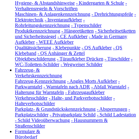
Hygiene- & Abstandshinweise
-
Kindergarten & Schule
-
Verhaltensregeln & Vorschriften
Maschinen- & Anlagenkennzeichnung
-
Drehrichtungspfeile
-
Elektrotechnik
-
Inventaraufkleber
-
Rohrleitungskennzeichnung
-
Typenschilder
Produktkennzeichnung
-
Hängeetiketten
-
Sicherheitsetiketten
und Sicherheitssiegel
-
CE Aufkleber
-
Made in Germany
Aufkleber
-
WEEE Aufkleber
Qualitätssicherung
-
Klebepunkte
-
QS Aufkleber
-
QS
Klebeband
-
QS Anhänger & Zettel
Objektbeschilderung
-
Türaufkleber Drücken
-
Türschilder
-
WC-Toiletten-Schilder
-
Wegweiser Schilder
Fahrzeug- &
Verkehrskennzeichnung
Fahrzeug-Kennzeichnung
-
Angles Morts Aufkleber
-
Parkwarntafel
-
Warntafeln nach ADR
-
Abfall Warntafel
-
Halterung für Warntafeln
-
Fahrzeugaufkleber
Verkehrsschilder
-
Halte- und Parkverbotsschilder
-
Halteverbotsschilder
Parkplatz- & Grundstückskennzeichnung
-
Absperrungen
-
Parkplatzschilder
-
Privatparkplatz Schild
-
Schild Ladestation
-
Schild Videoüberwachung
-
Hausnummern &
Straßenschilder
Formulare &
Bürobedarf