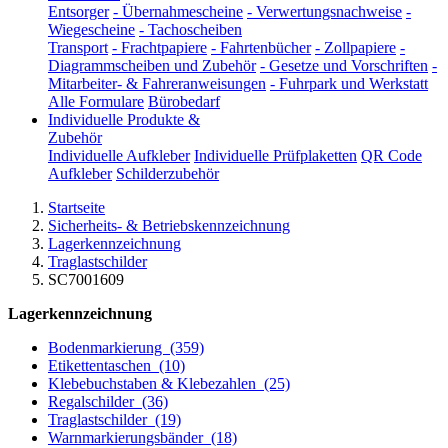
Entsorger
-
Übernahmescheine
-
Verwertungsnachweise
-
Wiegescheine
-
Tachoscheiben
Transport
-
Frachtpapiere
-
Fahrtenbücher
-
Zollpapiere
-
Diagrammscheiben und Zubehör
-
Gesetze und Vorschriften
-
Mitarbeiter- & Fahreranweisungen
-
Fuhrpark und Werkstatt
Alle Formulare
Bürobedarf
Individuelle Produkte &
Zubehör
Individuelle Aufkleber
Individuelle Prüfplaketten
QR Code
Aufkleber
Schilderzubehör
Startseite
Sicherheits- & Betriebskennzeichnung
Lagerkennzeichnung
Traglastschilder
SC7001609
Lagerkennzeichnung
Bodenmarkierung
(359)
Etikettentaschen
(10)
Klebebuchstaben & Klebezahlen
(25)
Regalschilder
(36)
Traglastschilder
(19)
Warnmarkierungsbänder
(18)