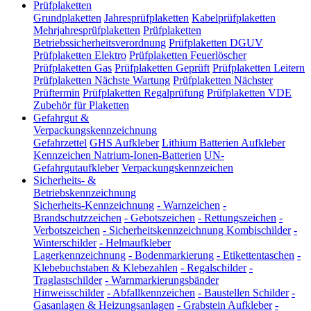
Prüfplaketten
Grundplaketten
Jahresprüfplaketten
Kabelprüfplaketten
Mehrjahresprüfplaketten
Prüfplaketten
Betriebssicherheitsverordnung
Prüfplaketten DGUV
Prüfplaketten Elektro
Prüfplaketten Feuerlöscher
Prüfplaketten Gas
Prüfplaketten Geprüft
Prüfplaketten Leitern
Prüfplaketten Nächste Wartung
Prüfplaketten Nächster
Prüftermin
Prüfplaketten Regalprüfung
Prüfplaketten VDE
Zubehör für Plaketten
Gefahrgut &
Verpackungskennzeichnung
Gefahrzettel
GHS Aufkleber
Lithium Batterien Aufkleber
Kennzeichen Natrium-Ionen-Batterien
UN-
Gefahrgutaufkleber
Verpackungskennzeichen
Sicherheits- &
Betriebskennzeichnung
Sicherheits-Kennzeichnung
-
Warnzeichen
-
Brandschutzzeichen
-
Gebotszeichen
-
Rettungszeichen
-
Verbotszeichen
-
Sicherheitskennzeichnung Kombischilder
-
Winterschilder
-
Helmaufkleber
Lagerkennzeichnung
-
Bodenmarkierung
-
Etikettentaschen
-
Klebebuchstaben & Klebezahlen
-
Regalschilder
-
Traglastschilder
-
Warnmarkierungsbänder
Hinweisschilder
-
Abfallkennzeichen
-
Baustellen Schilder
-
Gasanlagen & Heizungsanlagen
-
Grabstein Aufkleber
-