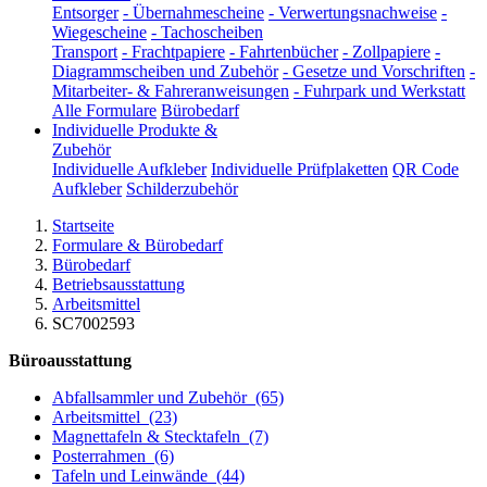
Entsorger
-
Übernahmescheine
-
Verwertungsnachweise
-
Wiegescheine
-
Tachoscheiben
Transport
-
Frachtpapiere
-
Fahrtenbücher
-
Zollpapiere
-
Diagrammscheiben und Zubehör
-
Gesetze und Vorschriften
-
Mitarbeiter- & Fahreranweisungen
-
Fuhrpark und Werkstatt
Alle Formulare
Bürobedarf
Individuelle Produkte &
Zubehör
Individuelle Aufkleber
Individuelle Prüfplaketten
QR Code
Aufkleber
Schilderzubehör
Startseite
Formulare & Bürobedarf
Bürobedarf
Betriebsausstattung
Arbeitsmittel
SC7002593
Büroausstattung
Abfallsammler und Zubehör
(65)
Arbeitsmittel
(23)
Magnettafeln & Stecktafeln
(7)
Posterrahmen
(6)
Tafeln und Leinwände
(44)