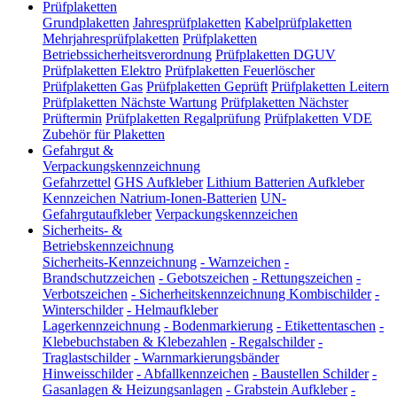
Prüfplaketten
Grundplaketten
Jahresprüfplaketten
Kabelprüfplaketten
Mehrjahresprüfplaketten
Prüfplaketten
Betriebssicherheitsverordnung
Prüfplaketten DGUV
Prüfplaketten Elektro
Prüfplaketten Feuerlöscher
Prüfplaketten Gas
Prüfplaketten Geprüft
Prüfplaketten Leitern
Prüfplaketten Nächste Wartung
Prüfplaketten Nächster
Prüftermin
Prüfplaketten Regalprüfung
Prüfplaketten VDE
Zubehör für Plaketten
Gefahrgut &
Verpackungskennzeichnung
Gefahrzettel
GHS Aufkleber
Lithium Batterien Aufkleber
Kennzeichen Natrium-Ionen-Batterien
UN-
Gefahrgutaufkleber
Verpackungskennzeichen
Sicherheits- &
Betriebskennzeichnung
Sicherheits-Kennzeichnung
-
Warnzeichen
-
Brandschutzzeichen
-
Gebotszeichen
-
Rettungszeichen
-
Verbotszeichen
-
Sicherheitskennzeichnung Kombischilder
-
Winterschilder
-
Helmaufkleber
Lagerkennzeichnung
-
Bodenmarkierung
-
Etikettentaschen
-
Klebebuchstaben & Klebezahlen
-
Regalschilder
-
Traglastschilder
-
Warnmarkierungsbänder
Hinweisschilder
-
Abfallkennzeichen
-
Baustellen Schilder
-
Gasanlagen & Heizungsanlagen
-
Grabstein Aufkleber
-