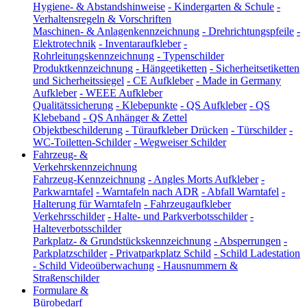
Hygiene- & Abstandshinweise
-
Kindergarten & Schule
-
Verhaltensregeln & Vorschriften
Maschinen- & Anlagenkennzeichnung
-
Drehrichtungspfeile
-
Elektrotechnik
-
Inventaraufkleber
-
Rohrleitungskennzeichnung
-
Typenschilder
Produktkennzeichnung
-
Hängeetiketten
-
Sicherheitsetiketten
und Sicherheitssiegel
-
CE Aufkleber
-
Made in Germany
Aufkleber
-
WEEE Aufkleber
Qualitätssicherung
-
Klebepunkte
-
QS Aufkleber
-
QS
Klebeband
-
QS Anhänger & Zettel
Objektbeschilderung
-
Türaufkleber Drücken
-
Türschilder
-
WC-Toiletten-Schilder
-
Wegweiser Schilder
Fahrzeug- &
Verkehrskennzeichnung
Fahrzeug-Kennzeichnung
-
Angles Morts Aufkleber
-
Parkwarntafel
-
Warntafeln nach ADR
-
Abfall Warntafel
-
Halterung für Warntafeln
-
Fahrzeugaufkleber
Verkehrsschilder
-
Halte- und Parkverbotsschilder
-
Halteverbotsschilder
Parkplatz- & Grundstückskennzeichnung
-
Absperrungen
-
Parkplatzschilder
-
Privatparkplatz Schild
-
Schild Ladestation
-
Schild Videoüberwachung
-
Hausnummern &
Straßenschilder
Formulare &
Bürobedarf