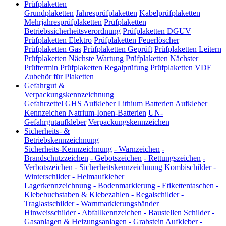
Prüfplaketten
Grundplaketten
Jahresprüfplaketten
Kabelprüfplaketten
Mehrjahresprüfplaketten
Prüfplaketten
Betriebssicherheitsverordnung
Prüfplaketten DGUV
Prüfplaketten Elektro
Prüfplaketten Feuerlöscher
Prüfplaketten Gas
Prüfplaketten Geprüft
Prüfplaketten Leitern
Prüfplaketten Nächste Wartung
Prüfplaketten Nächster
Prüftermin
Prüfplaketten Regalprüfung
Prüfplaketten VDE
Zubehör für Plaketten
Gefahrgut &
Verpackungskennzeichnung
Gefahrzettel
GHS Aufkleber
Lithium Batterien Aufkleber
Kennzeichen Natrium-Ionen-Batterien
UN-
Gefahrgutaufkleber
Verpackungskennzeichen
Sicherheits- &
Betriebskennzeichnung
Sicherheits-Kennzeichnung
-
Warnzeichen
-
Brandschutzzeichen
-
Gebotszeichen
-
Rettungszeichen
-
Verbotszeichen
-
Sicherheitskennzeichnung Kombischilder
-
Winterschilder
-
Helmaufkleber
Lagerkennzeichnung
-
Bodenmarkierung
-
Etikettentaschen
-
Klebebuchstaben & Klebezahlen
-
Regalschilder
-
Traglastschilder
-
Warnmarkierungsbänder
Hinweisschilder
-
Abfallkennzeichen
-
Baustellen Schilder
-
Gasanlagen & Heizungsanlagen
-
Grabstein Aufkleber
-