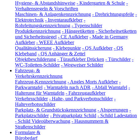
Hygiene- & Abstandshinweise
-
Kindergarten & Schule
-
Verhaltensregeln & Vorschriften
Maschinen- & Anlagenkennzeichnung
-
Drehrichtungspfeile
-
Elektrotechnik
-
Inventaraufkleber
-
Rohrleitungskennzeichnung
-
Typenschilder
Produktkennzeichnung
-
Hängeetiketten
-
Sicherheitsetiketten
und Sicherheitssiegel
-
CE Aufkleber
-
Made in Germany
Aufkleber
-
WEEE Aufkleber
Qualitätssicherung
-
Klebepunkte
-
QS Aufkleber
-
QS
Klebeband
-
QS Anhänger & Zettel
Objektbeschilderung
-
Türaufkleber Drücken
-
Türschilder
-
WC-Toiletten-Schilder
-
Wegweiser Schilder
Fahrzeug- &
Verkehrskennzeichnung
Fahrzeug-Kennzeichnung
-
Angles Morts Aufkleber
-
Parkwarntafel
-
Warntafeln nach ADR
-
Abfall Warntafel
-
Halterung für Warntafeln
-
Fahrzeugaufkleber
Verkehrsschilder
-
Halte- und Parkverbotsschilder
-
Halteverbotsschilder
Parkplatz- & Grundstückskennzeichnung
-
Absperrungen
-
Parkplatzschilder
-
Privatparkplatz Schild
-
Schild Ladestation
-
Schild Videoüberwachung
-
Hausnummern &
Straßenschilder
Formulare &
Bürobedarf