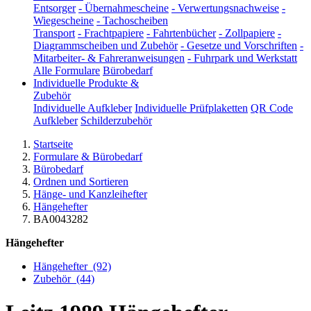
Entsorger
-
Übernahmescheine
-
Verwertungsnachweise
-
Wiegescheine
-
Tachoscheiben
Transport
-
Frachtpapiere
-
Fahrtenbücher
-
Zollpapiere
-
Diagrammscheiben und Zubehör
-
Gesetze und Vorschriften
-
Mitarbeiter- & Fahreranweisungen
-
Fuhrpark und Werkstatt
Alle Formulare
Bürobedarf
Individuelle Produkte &
Zubehör
Individuelle Aufkleber
Individuelle Prüfplaketten
QR Code
Aufkleber
Schilderzubehör
Startseite
Formulare & Bürobedarf
Bürobedarf
Ordnen und Sortieren
Hänge- und Kanzleihefter
Hängehefter
BA0043282
Hängehefter
Hängehefter
(92)
Zubehör
(44)