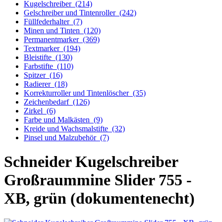
Kugelschreiber
(214)
Gelschreiber und Tintenroller
(242)
Füllfederhalter
(7)
Minen und Tinten
(120)
Permanentmarker
(369)
Textmarker
(194)
Bleistifte
(130)
Farbstifte
(110)
Spitzer
(16)
Radierer
(18)
Korrekturroller und Tintenlöscher
(35)
Zeichenbedarf
(126)
Zirkel
(6)
Farbe und Malkästen
(9)
Kreide und Wachsmalstifte
(32)
Pinsel und Malzubehör
(7)
Schneider Kugelschreiber
Großraummine Slider 755 -
XB, grün (dokumentenecht)