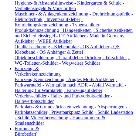
Hygiene- & Abstandshinweise
-
Kindergarten & Schule
-
Verhaltensregeln & Vorschriften
Maschinen- & Anlagenkennzeichnung
-
Drehrichtungspfeile
-
Elektrotechnik
-
Inventaraufkleber
-
Rohrleitungskennzeichnung
-
Typenschilder
Produktkennzeichnung
-
Hängeetiketten
-
Sicherheitsetiketten
und Sicherheitssiegel
-
CE Aufkleber
-
Made in Germany
Aufkleber
-
WEEE Aufkleber
Qualitätssicherung
-
Klebepunkte
-
QS Aufkleber
-
QS
Klebeband
-
QS Anhänger & Zettel
Objektbeschilderung
-
Türaufkleber Drücken
-
Türschilder
-
WC-Toiletten-Schilder
-
Wegweiser Schilder
Fahrzeug- &
Verkehrskennzeichnung
Fahrzeug-Kennzeichnung
-
Angles Morts Aufkleber
-
Parkwarntafel
-
Warntafeln nach ADR
-
Abfall Warntafel
-
Halterung für Warntafeln
-
Fahrzeugaufkleber
Verkehrsschilder
-
Halte- und Parkverbotsschilder
-
Halteverbotsschilder
Parkplatz- & Grundstückskennzeichnung
-
Absperrungen
-
Parkplatzschilder
-
Privatparkplatz Schild
-
Schild Ladestation
-
Schild Videoüberwachung
-
Hausnummern &
Straßenschilder
Formulare &
Bürobedarf