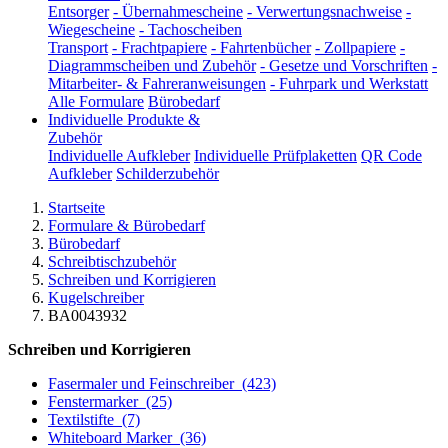
Entsorger
-
Übernahmescheine
-
Verwertungsnachweise
-
Wiegescheine
-
Tachoscheiben
Transport
-
Frachtpapiere
-
Fahrtenbücher
-
Zollpapiere
-
Diagrammscheiben und Zubehör
-
Gesetze und Vorschriften
-
Mitarbeiter- & Fahreranweisungen
-
Fuhrpark und Werkstatt
Alle Formulare
Bürobedarf
Individuelle Produkte &
Zubehör
Individuelle Aufkleber
Individuelle Prüfplaketten
QR Code
Aufkleber
Schilderzubehör
Startseite
Formulare & Bürobedarf
Bürobedarf
Schreibtischzubehör
Schreiben und Korrigieren
Kugelschreiber
BA0043932
Schreiben und Korrigieren
Fasermaler und Feinschreiber
(423)
Fenstermarker
(25)
Textilstifte
(7)
Whiteboard Marker
(36)