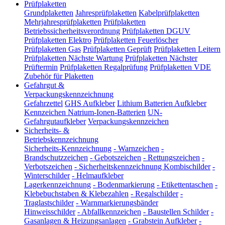
Prüfplaketten
Grundplaketten
Jahresprüfplaketten
Kabelprüfplaketten
Mehrjahresprüfplaketten
Prüfplaketten
Betriebssicherheitsverordnung
Prüfplaketten DGUV
Prüfplaketten Elektro
Prüfplaketten Feuerlöscher
Prüfplaketten Gas
Prüfplaketten Geprüft
Prüfplaketten Leitern
Prüfplaketten Nächste Wartung
Prüfplaketten Nächster
Prüftermin
Prüfplaketten Regalprüfung
Prüfplaketten VDE
Zubehör für Plaketten
Gefahrgut &
Verpackungskennzeichnung
Gefahrzettel
GHS Aufkleber
Lithium Batterien Aufkleber
Kennzeichen Natrium-Ionen-Batterien
UN-
Gefahrgutaufkleber
Verpackungskennzeichen
Sicherheits- &
Betriebskennzeichnung
Sicherheits-Kennzeichnung
-
Warnzeichen
-
Brandschutzzeichen
-
Gebotszeichen
-
Rettungszeichen
-
Verbotszeichen
-
Sicherheitskennzeichnung Kombischilder
-
Winterschilder
-
Helmaufkleber
Lagerkennzeichnung
-
Bodenmarkierung
-
Etikettentaschen
-
Klebebuchstaben & Klebezahlen
-
Regalschilder
-
Traglastschilder
-
Warnmarkierungsbänder
Hinweisschilder
-
Abfallkennzeichen
-
Baustellen Schilder
-
Gasanlagen & Heizungsanlagen
-
Grabstein Aufkleber
-