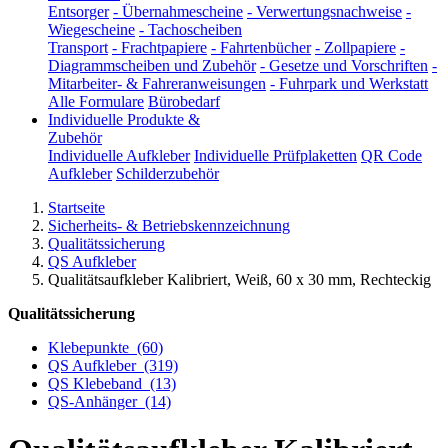
Entsorger
-
Übernahmescheine
-
Verwertungsnachweise
-
Wiegescheine
-
Tachoscheiben
Transport
-
Frachtpapiere
-
Fahrtenbücher
-
Zollpapiere
-
Diagrammscheiben und Zubehör
-
Gesetze und Vorschriften
-
Mitarbeiter- & Fahreranweisungen
-
Fuhrpark und Werkstatt
Alle Formulare
Bürobedarf
Individuelle Produkte &
Zubehör
Individuelle Aufkleber
Individuelle Prüfplaketten
QR Code
Aufkleber
Schilderzubehör
Startseite
Sicherheits- & Betriebskennzeichnung
Qualitätssicherung
QS Aufkleber
Qualitätsaufkleber Kalibriert, Weiß, 60 x 30 mm, Rechteckig
Qualitätssicherung
Klebepunkte
(60)
QS Aufkleber
(319)
QS Klebeband
(13)
QS-Anhänger
(14)