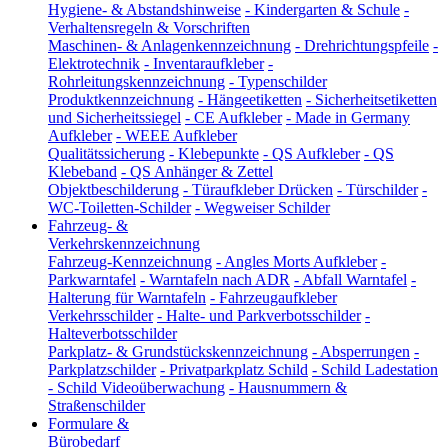
Hygiene- & Abstandshinweise
-
Kindergarten & Schule
-
Verhaltensregeln & Vorschriften
Maschinen- & Anlagenkennzeichnung
-
Drehrichtungspfeile
-
Elektrotechnik
-
Inventaraufkleber
-
Rohrleitungskennzeichnung
-
Typenschilder
Produktkennzeichnung
-
Hängeetiketten
-
Sicherheitsetiketten
und Sicherheitssiegel
-
CE Aufkleber
-
Made in Germany
Aufkleber
-
WEEE Aufkleber
Qualitätssicherung
-
Klebepunkte
-
QS Aufkleber
-
QS
Klebeband
-
QS Anhänger & Zettel
Objektbeschilderung
-
Türaufkleber Drücken
-
Türschilder
-
WC-Toiletten-Schilder
-
Wegweiser Schilder
Fahrzeug- &
Verkehrskennzeichnung
Fahrzeug-Kennzeichnung
-
Angles Morts Aufkleber
-
Parkwarntafel
-
Warntafeln nach ADR
-
Abfall Warntafel
-
Halterung für Warntafeln
-
Fahrzeugaufkleber
Verkehrsschilder
-
Halte- und Parkverbotsschilder
-
Halteverbotsschilder
Parkplatz- & Grundstückskennzeichnung
-
Absperrungen
-
Parkplatzschilder
-
Privatparkplatz Schild
-
Schild Ladestation
-
Schild Videoüberwachung
-
Hausnummern &
Straßenschilder
Formulare &
Bürobedarf