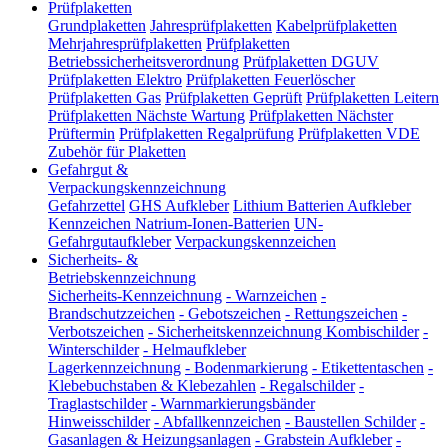
Prüfplaketten
Grundplaketten
Jahresprüfplaketten
Kabelprüfplaketten
Mehrjahresprüfplaketten
Prüfplaketten
Betriebssicherheitsverordnung
Prüfplaketten DGUV
Prüfplaketten Elektro
Prüfplaketten Feuerlöscher
Prüfplaketten Gas
Prüfplaketten Geprüft
Prüfplaketten Leitern
Prüfplaketten Nächste Wartung
Prüfplaketten Nächster
Prüftermin
Prüfplaketten Regalprüfung
Prüfplaketten VDE
Zubehör für Plaketten
Gefahrgut &
Verpackungskennzeichnung
Gefahrzettel
GHS Aufkleber
Lithium Batterien Aufkleber
Kennzeichen Natrium-Ionen-Batterien
UN-
Gefahrgutaufkleber
Verpackungskennzeichen
Sicherheits- &
Betriebskennzeichnung
Sicherheits-Kennzeichnung
-
Warnzeichen
-
Brandschutzzeichen
-
Gebotszeichen
-
Rettungszeichen
-
Verbotszeichen
-
Sicherheitskennzeichnung Kombischilder
-
Winterschilder
-
Helmaufkleber
Lagerkennzeichnung
-
Bodenmarkierung
-
Etikettentaschen
-
Klebebuchstaben & Klebezahlen
-
Regalschilder
-
Traglastschilder
-
Warnmarkierungsbänder
Hinweisschilder
-
Abfallkennzeichen
-
Baustellen Schilder
-
Gasanlagen & Heizungsanlagen
-
Grabstein Aufkleber
-