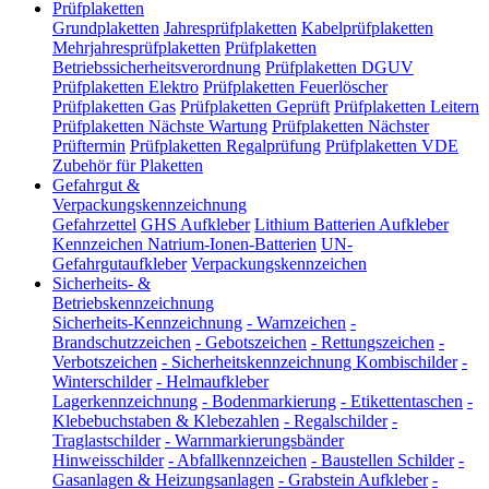
Prüfplaketten
Grundplaketten
Jahresprüfplaketten
Kabelprüfplaketten
Mehrjahresprüfplaketten
Prüfplaketten
Betriebssicherheitsverordnung
Prüfplaketten DGUV
Prüfplaketten Elektro
Prüfplaketten Feuerlöscher
Prüfplaketten Gas
Prüfplaketten Geprüft
Prüfplaketten Leitern
Prüfplaketten Nächste Wartung
Prüfplaketten Nächster
Prüftermin
Prüfplaketten Regalprüfung
Prüfplaketten VDE
Zubehör für Plaketten
Gefahrgut &
Verpackungskennzeichnung
Gefahrzettel
GHS Aufkleber
Lithium Batterien Aufkleber
Kennzeichen Natrium-Ionen-Batterien
UN-
Gefahrgutaufkleber
Verpackungskennzeichen
Sicherheits- &
Betriebskennzeichnung
Sicherheits-Kennzeichnung
-
Warnzeichen
-
Brandschutzzeichen
-
Gebotszeichen
-
Rettungszeichen
-
Verbotszeichen
-
Sicherheitskennzeichnung Kombischilder
-
Winterschilder
-
Helmaufkleber
Lagerkennzeichnung
-
Bodenmarkierung
-
Etikettentaschen
-
Klebebuchstaben & Klebezahlen
-
Regalschilder
-
Traglastschilder
-
Warnmarkierungsbänder
Hinweisschilder
-
Abfallkennzeichen
-
Baustellen Schilder
-
Gasanlagen & Heizungsanlagen
-
Grabstein Aufkleber
-