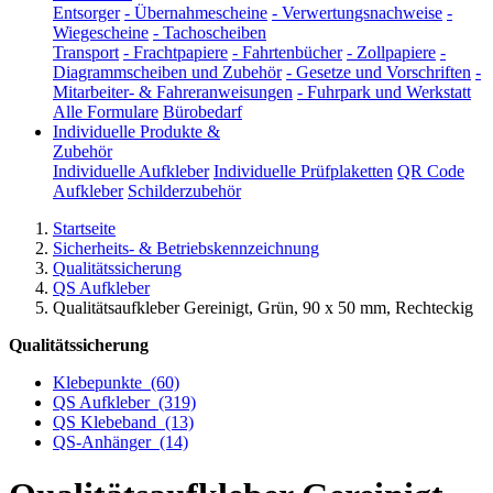
Entsorger
-
Übernahmescheine
-
Verwertungsnachweise
-
Wiegescheine
-
Tachoscheiben
Transport
-
Frachtpapiere
-
Fahrtenbücher
-
Zollpapiere
-
Diagrammscheiben und Zubehör
-
Gesetze und Vorschriften
-
Mitarbeiter- & Fahreranweisungen
-
Fuhrpark und Werkstatt
Alle Formulare
Bürobedarf
Individuelle Produkte &
Zubehör
Individuelle Aufkleber
Individuelle Prüfplaketten
QR Code
Aufkleber
Schilderzubehör
Startseite
Sicherheits- & Betriebskennzeichnung
Qualitätssicherung
QS Aufkleber
Qualitätsaufkleber Gereinigt, Grün, 90 x 50 mm, Rechteckig
Qualitätssicherung
Klebepunkte
(60)
QS Aufkleber
(319)
QS Klebeband
(13)
QS-Anhänger
(14)