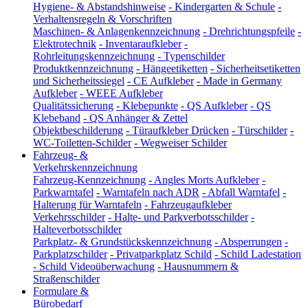
Hygiene- & Abstandshinweise
-
Kindergarten & Schule
-
Verhaltensregeln & Vorschriften
Maschinen- & Anlagenkennzeichnung
-
Drehrichtungspfeile
-
Elektrotechnik
-
Inventaraufkleber
-
Rohrleitungskennzeichnung
-
Typenschilder
Produktkennzeichnung
-
Hängeetiketten
-
Sicherheitsetiketten
und Sicherheitssiegel
-
CE Aufkleber
-
Made in Germany
Aufkleber
-
WEEE Aufkleber
Qualitätssicherung
-
Klebepunkte
-
QS Aufkleber
-
QS
Klebeband
-
QS Anhänger & Zettel
Objektbeschilderung
-
Türaufkleber Drücken
-
Türschilder
-
WC-Toiletten-Schilder
-
Wegweiser Schilder
Fahrzeug- &
Verkehrskennzeichnung
Fahrzeug-Kennzeichnung
-
Angles Morts Aufkleber
-
Parkwarntafel
-
Warntafeln nach ADR
-
Abfall Warntafel
-
Halterung für Warntafeln
-
Fahrzeugaufkleber
Verkehrsschilder
-
Halte- und Parkverbotsschilder
-
Halteverbotsschilder
Parkplatz- & Grundstückskennzeichnung
-
Absperrungen
-
Parkplatzschilder
-
Privatparkplatz Schild
-
Schild Ladestation
-
Schild Videoüberwachung
-
Hausnummern &
Straßenschilder
Formulare &
Bürobedarf