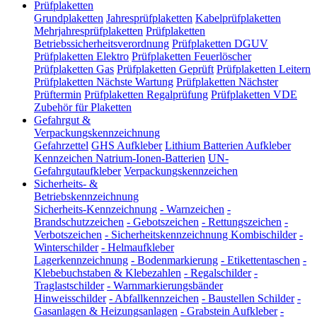
Prüfplaketten
Grundplaketten
Jahresprüfplaketten
Kabelprüfplaketten
Mehrjahresprüfplaketten
Prüfplaketten
Betriebssicherheitsverordnung
Prüfplaketten DGUV
Prüfplaketten Elektro
Prüfplaketten Feuerlöscher
Prüfplaketten Gas
Prüfplaketten Geprüft
Prüfplaketten Leitern
Prüfplaketten Nächste Wartung
Prüfplaketten Nächster
Prüftermin
Prüfplaketten Regalprüfung
Prüfplaketten VDE
Zubehör für Plaketten
Gefahrgut &
Verpackungskennzeichnung
Gefahrzettel
GHS Aufkleber
Lithium Batterien Aufkleber
Kennzeichen Natrium-Ionen-Batterien
UN-
Gefahrgutaufkleber
Verpackungskennzeichen
Sicherheits- &
Betriebskennzeichnung
Sicherheits-Kennzeichnung
-
Warnzeichen
-
Brandschutzzeichen
-
Gebotszeichen
-
Rettungszeichen
-
Verbotszeichen
-
Sicherheitskennzeichnung Kombischilder
-
Winterschilder
-
Helmaufkleber
Lagerkennzeichnung
-
Bodenmarkierung
-
Etikettentaschen
-
Klebebuchstaben & Klebezahlen
-
Regalschilder
-
Traglastschilder
-
Warnmarkierungsbänder
Hinweisschilder
-
Abfallkennzeichen
-
Baustellen Schilder
-
Gasanlagen & Heizungsanlagen
-
Grabstein Aufkleber
-