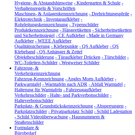
Hygiene- & Abstandshinweise
-
Kindergarten & Schule
-
Verhaltensregeln & Vorschriften
Maschinen- & Anlagenkennzeichnung
-
Drehrichtungspfeile
-
Elektrotechnik
-
Inventaraufkleber
-
Rohrleitungskennzeichnung
-
Typenschilder
Produktkennzeichnung
-
Hängeetiketten
-
Sicherheitsetiketten
und Sicherheitssiegel
-
CE Aufkleber
-
Made in Germany
Aufkleber
-
WEEE Aufkleber
Qualitätssicherung
-
Klebepunkte
-
QS Aufkleber
-
QS
Klebeband
-
QS Anhänger & Zettel
Objektbeschilderung
-
Türaufkleber Drücken
-
Türschilder
-
WC-Toiletten-Schilder
-
Wegweiser Schilder
Fahrzeug- &
Verkehrskennzeichnung
Fahrzeug-Kennzeichnung
-
Angles Morts Aufkleber
-
Parkwarntafel
-
Warntafeln nach ADR
-
Abfall Warntafel
-
Halterung für Warntafeln
-
Fahrzeugaufkleber
Verkehrsschilder
-
Halte- und Parkverbotsschilder
-
Halteverbotsschilder
Parkplatz- & Grundstückskennzeichnung
-
Absperrungen
-
Parkplatzschilder
-
Privatparkplatz Schild
-
Schild Ladestation
-
Schild Videoüberwachung
-
Hausnummern &
Straßenschilder
Formulare &
Bürobedarf