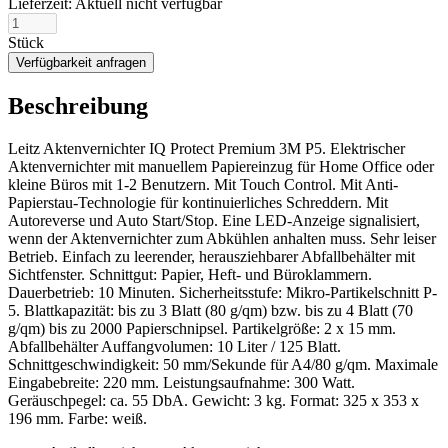
Lieferzeit:
Aktuell nicht verfügbar
Stück
Verfügbarkeit anfragen
Beschreibung
Leitz Aktenvernichter IQ Protect Premium 3M P5. Elektrischer
Aktenvernichter mit manuellem Papiereinzug für Home Office oder
kleine Büros mit 1-2 Benutzern. Mit Touch Control. Mit Anti-
Papierstau-Technologie für kontinuierliches Schreddern. Mit
Autoreverse und Auto Start/Stop. Eine LED-Anzeige signalisiert,
wenn der Aktenvernichter zum Abkühlen anhalten muss. Sehr leiser
Betrieb. Einfach zu leerender, herausziehbarer Abfallbehälter mit
Sichtfenster. Schnittgut: Papier, Heft- und Büroklammern.
Dauerbetrieb: 10 Minuten. Sicherheitsstufe: Mikro-Partikelschnitt P-
5. Blattkapazität: bis zu 3 Blatt (80 g/qm) bzw. bis zu 4 Blatt (70
g/qm) bis zu 2000 Papierschnipsel. Partikelgröße: 2 x 15 mm.
Abfallbehälter Auffangvolumen: 10 Liter / 125 Blatt.
Schnittgeschwindigkeit: 50 mm/Sekunde für A4/80 g/qm. Maximale
Eingabebreite: 220 mm. Leistungsaufnahme: 300 Watt.
Geräuschpegel: ca. 55 DbA. Gewicht: 3 kg. Format: 325 x 353 x
196 mm. Farbe: weiß.