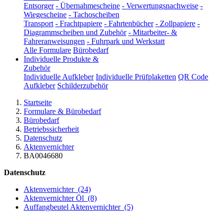
Entsorger
-
Übernahmescheine
-
Verwertungsnachweise
-
Wiegescheine
-
Tachoscheiben
Transport
-
Frachtpapiere
-
Fahrtenbücher
-
Zollpapiere
-
Diagrammscheiben und Zubehör
-
Mitarbeiter- &
Fahreranweisungen
-
Fuhrpark und Werkstatt
Alle Formulare
Bürobedarf
Individuelle Produkte &
Zubehör
Individuelle Aufkleber
Individuelle Prüfplaketten
QR Code
Aufkleber
Schilderzubehör
Startseite
Formulare & Bürobedarf
Bürobedarf
Betriebssicherheit
Datenschutz
Aktenvernichter
BA0046680
Datenschutz
Aktenvernichter
(24)
Aktenvernichter Öl
(8)
Auffangbeutel Aktenvernichter
(5)