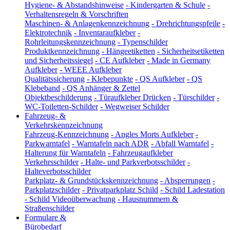
Hygiene- & Abstandshinweise
-
Kindergarten & Schule
-
Verhaltensregeln & Vorschriften
Maschinen- & Anlagenkennzeichnung
-
Drehrichtungspfeile
-
Elektrotechnik
-
Inventaraufkleber
-
Rohrleitungskennzeichnung
-
Typenschilder
Produktkennzeichnung
-
Hängeetiketten
-
Sicherheitsetiketten
und Sicherheitssiegel
-
CE Aufkleber
-
Made in Germany
Aufkleber
-
WEEE Aufkleber
Qualitätssicherung
-
Klebepunkte
-
QS Aufkleber
-
QS
Klebeband
-
QS Anhänger & Zettel
Objektbeschilderung
-
Türaufkleber Drücken
-
Türschilder
-
WC-Toiletten-Schilder
-
Wegweiser Schilder
Fahrzeug- &
Verkehrskennzeichnung
Fahrzeug-Kennzeichnung
-
Angles Morts Aufkleber
-
Parkwarntafel
-
Warntafeln nach ADR
-
Abfall Warntafel
-
Halterung für Warntafeln
-
Fahrzeugaufkleber
Verkehrsschilder
-
Halte- und Parkverbotsschilder
-
Halteverbotsschilder
Parkplatz- & Grundstückskennzeichnung
-
Absperrungen
-
Parkplatzschilder
-
Privatparkplatz Schild
-
Schild Ladestation
-
Schild Videoüberwachung
-
Hausnummern &
Straßenschilder
Formulare &
Bürobedarf