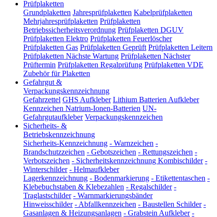
Prüfplaketten
Grundplaketten
Jahresprüfplaketten
Kabelprüfplaketten
Mehrjahresprüfplaketten
Prüfplaketten
Betriebssicherheitsverordnung
Prüfplaketten DGUV
Prüfplaketten Elektro
Prüfplaketten Feuerlöscher
Prüfplaketten Gas
Prüfplaketten Geprüft
Prüfplaketten Leitern
Prüfplaketten Nächste Wartung
Prüfplaketten Nächster
Prüftermin
Prüfplaketten Regalprüfung
Prüfplaketten VDE
Zubehör für Plaketten
Gefahrgut &
Verpackungskennzeichnung
Gefahrzettel
GHS Aufkleber
Lithium Batterien Aufkleber
Kennzeichen Natrium-Ionen-Batterien
UN-
Gefahrgutaufkleber
Verpackungskennzeichen
Sicherheits- &
Betriebskennzeichnung
Sicherheits-Kennzeichnung
-
Warnzeichen
-
Brandschutzzeichen
-
Gebotszeichen
-
Rettungszeichen
-
Verbotszeichen
-
Sicherheitskennzeichnung Kombischilder
-
Winterschilder
-
Helmaufkleber
Lagerkennzeichnung
-
Bodenmarkierung
-
Etikettentaschen
-
Klebebuchstaben & Klebezahlen
-
Regalschilder
-
Traglastschilder
-
Warnmarkierungsbänder
Hinweisschilder
-
Abfallkennzeichen
-
Baustellen Schilder
-
Gasanlagen & Heizungsanlagen
-
Grabstein Aufkleber
-