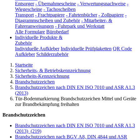
Entsorger
-
Übernahmescheine
-
Verwertungsnachweise
-
Wiegescheine
-
Tachoscheiben
Transport
-
Frachtpapiere
-
Fahrtenbücher
-
Zollpapiere
-
Diagrammscheiben und Zubehör
-
Mitarbeiter- &
Fahreranweisungen
-
Fuhrpark und Werkstatt
Alle Formulare
Bürobedarf
Individuelle Produkte &
Zubehör
Individuelle Aufkleber
Individuelle Prüfplaketten
QR Code
Aufkleber
Schilderzubehör
Startseite
Sicherheits- & Betriebskennzeichnung
Sicherheits-Kennzeichnung
Brandschutzzeichen
Brandschutzzeichen nach DIN EN ISO 7010 und ASR A1.3
(2013)
Tür-Bodenmarkierung Brandschutzzeichen Mittel und Geräte
zur Brandbekämpfung freihalten
Brandschutzzeichen
Brandschutzzeichen nach DIN EN ISO 7010 und ASR A1.3
(2013)
(219)
Brandschutzzeichen nach BGV A8, DIN 4844 und ASR