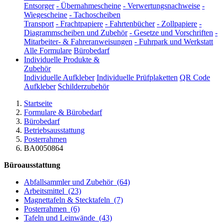
Entsorger
-
Übernahmescheine
-
Verwertungsnachweise
-
Wiegescheine
-
Tachoscheiben
Transport
-
Frachtpapiere
-
Fahrtenbücher
-
Zollpapiere
-
Diagrammscheiben und Zubehör
-
Gesetze und Vorschriften
-
Mitarbeiter- & Fahreranweisungen
-
Fuhrpark und Werkstatt
Alle Formulare
Bürobedarf
Individuelle Produkte &
Zubehör
Individuelle Aufkleber
Individuelle Prüfplaketten
QR Code
Aufkleber
Schilderzubehör
Startseite
Formulare & Bürobedarf
Bürobedarf
Betriebsausstattung
Posterrahmen
BA0050864
Büroausstattung
Abfallsammler und Zubehör
(64)
Arbeitsmittel
(23)
Magnettafeln & Stecktafeln
(7)
Posterrahmen
(6)
Tafeln und Leinwände
(43)