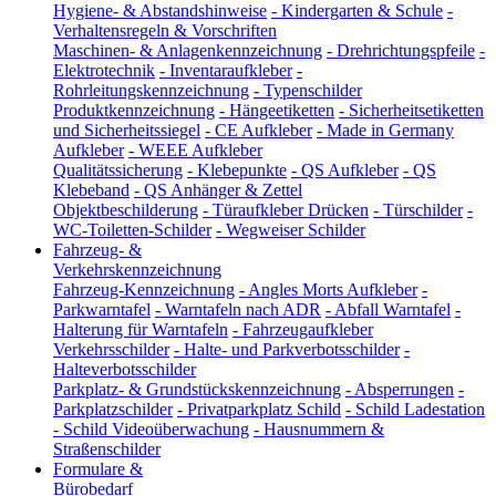
Hygiene- & Abstandshinweise
-
Kindergarten & Schule
-
Verhaltensregeln & Vorschriften
Maschinen- & Anlagenkennzeichnung
-
Drehrichtungspfeile
-
Elektrotechnik
-
Inventaraufkleber
-
Rohrleitungskennzeichnung
-
Typenschilder
Produktkennzeichnung
-
Hängeetiketten
-
Sicherheitsetiketten
und Sicherheitssiegel
-
CE Aufkleber
-
Made in Germany
Aufkleber
-
WEEE Aufkleber
Qualitätssicherung
-
Klebepunkte
-
QS Aufkleber
-
QS
Klebeband
-
QS Anhänger & Zettel
Objektbeschilderung
-
Türaufkleber Drücken
-
Türschilder
-
WC-Toiletten-Schilder
-
Wegweiser Schilder
Fahrzeug- &
Verkehrskennzeichnung
Fahrzeug-Kennzeichnung
-
Angles Morts Aufkleber
-
Parkwarntafel
-
Warntafeln nach ADR
-
Abfall Warntafel
-
Halterung für Warntafeln
-
Fahrzeugaufkleber
Verkehrsschilder
-
Halte- und Parkverbotsschilder
-
Halteverbotsschilder
Parkplatz- & Grundstückskennzeichnung
-
Absperrungen
-
Parkplatzschilder
-
Privatparkplatz Schild
-
Schild Ladestation
-
Schild Videoüberwachung
-
Hausnummern &
Straßenschilder
Formulare &
Bürobedarf