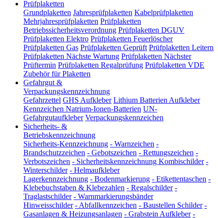
Prüfplaketten
Grundplaketten
Jahresprüfplaketten
Kabelprüfplaketten
Mehrjahresprüfplaketten
Prüfplaketten
Betriebssicherheitsverordnung
Prüfplaketten DGUV
Prüfplaketten Elektro
Prüfplaketten Feuerlöscher
Prüfplaketten Gas
Prüfplaketten Geprüft
Prüfplaketten Leitern
Prüfplaketten Nächste Wartung
Prüfplaketten Nächster
Prüftermin
Prüfplaketten Regalprüfung
Prüfplaketten VDE
Zubehör für Plaketten
Gefahrgut &
Verpackungskennzeichnung
Gefahrzettel
GHS Aufkleber
Lithium Batterien Aufkleber
Kennzeichen Natrium-Ionen-Batterien
UN-
Gefahrgutaufkleber
Verpackungskennzeichen
Sicherheits- &
Betriebskennzeichnung
Sicherheits-Kennzeichnung
-
Warnzeichen
-
Brandschutzzeichen
-
Gebotszeichen
-
Rettungszeichen
-
Verbotszeichen
-
Sicherheitskennzeichnung Kombischilder
-
Winterschilder
-
Helmaufkleber
Lagerkennzeichnung
-
Bodenmarkierung
-
Etikettentaschen
-
Klebebuchstaben & Klebezahlen
-
Regalschilder
-
Traglastschilder
-
Warnmarkierungsbänder
Hinweisschilder
-
Abfallkennzeichen
-
Baustellen Schilder
-
Gasanlagen & Heizungsanlagen
-
Grabstein Aufkleber
-