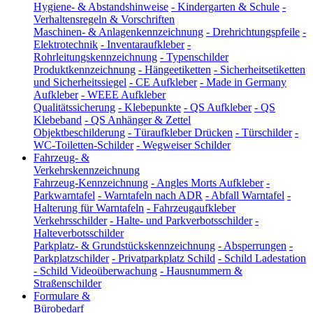
Hygiene- & Abstandshinweise
-
Kindergarten & Schule
-
Verhaltensregeln & Vorschriften
Maschinen- & Anlagenkennzeichnung
-
Drehrichtungspfeile
-
Elektrotechnik
-
Inventaraufkleber
-
Rohrleitungskennzeichnung
-
Typenschilder
Produktkennzeichnung
-
Hängeetiketten
-
Sicherheitsetiketten
und Sicherheitssiegel
-
CE Aufkleber
-
Made in Germany
Aufkleber
-
WEEE Aufkleber
Qualitätssicherung
-
Klebepunkte
-
QS Aufkleber
-
QS
Klebeband
-
QS Anhänger & Zettel
Objektbeschilderung
-
Türaufkleber Drücken
-
Türschilder
-
WC-Toiletten-Schilder
-
Wegweiser Schilder
Fahrzeug- &
Verkehrskennzeichnung
Fahrzeug-Kennzeichnung
-
Angles Morts Aufkleber
-
Parkwarntafel
-
Warntafeln nach ADR
-
Abfall Warntafel
-
Halterung für Warntafeln
-
Fahrzeugaufkleber
Verkehrsschilder
-
Halte- und Parkverbotsschilder
-
Halteverbotsschilder
Parkplatz- & Grundstückskennzeichnung
-
Absperrungen
-
Parkplatzschilder
-
Privatparkplatz Schild
-
Schild Ladestation
-
Schild Videoüberwachung
-
Hausnummern &
Straßenschilder
Formulare &
Bürobedarf