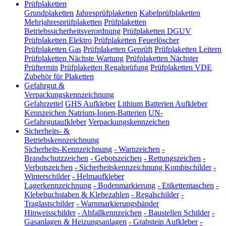
Prüfplaketten
Grundplaketten
Jahresprüfplaketten
Kabelprüfplaketten
Mehrjahresprüfplaketten
Prüfplaketten
Betriebssicherheitsverordnung
Prüfplaketten DGUV
Prüfplaketten Elektro
Prüfplaketten Feuerlöscher
Prüfplaketten Gas
Prüfplaketten Geprüft
Prüfplaketten Leitern
Prüfplaketten Nächste Wartung
Prüfplaketten Nächster
Prüftermin
Prüfplaketten Regalprüfung
Prüfplaketten VDE
Zubehör für Plaketten
Gefahrgut &
Verpackungskennzeichnung
Gefahrzettel
GHS Aufkleber
Lithium Batterien Aufkleber
Kennzeichen Natrium-Ionen-Batterien
UN-
Gefahrgutaufkleber
Verpackungskennzeichen
Sicherheits- &
Betriebskennzeichnung
Sicherheits-Kennzeichnung
-
Warnzeichen
-
Brandschutzzeichen
-
Gebotszeichen
-
Rettungszeichen
-
Verbotszeichen
-
Sicherheitskennzeichnung Kombischilder
-
Winterschilder
-
Helmaufkleber
Lagerkennzeichnung
-
Bodenmarkierung
-
Etikettentaschen
-
Klebebuchstaben & Klebezahlen
-
Regalschilder
-
Traglastschilder
-
Warnmarkierungsbänder
Hinweisschilder
-
Abfallkennzeichen
-
Baustellen Schilder
-
Gasanlagen & Heizungsanlagen
-
Grabstein Aufkleber
-