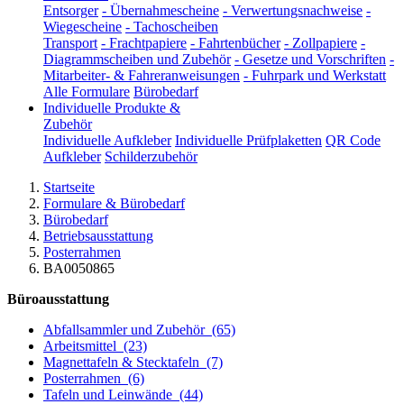
Entsorger
-
Übernahmescheine
-
Verwertungsnachweise
-
Wiegescheine
-
Tachoscheiben
Transport
-
Frachtpapiere
-
Fahrtenbücher
-
Zollpapiere
-
Diagrammscheiben und Zubehör
-
Gesetze und Vorschriften
-
Mitarbeiter- & Fahreranweisungen
-
Fuhrpark und Werkstatt
Alle Formulare
Bürobedarf
Individuelle Produkte &
Zubehör
Individuelle Aufkleber
Individuelle Prüfplaketten
QR Code
Aufkleber
Schilderzubehör
Startseite
Formulare & Bürobedarf
Bürobedarf
Betriebsausstattung
Posterrahmen
BA0050865
Büroausstattung
Abfallsammler und Zubehör
(65)
Arbeitsmittel
(23)
Magnettafeln & Stecktafeln
(7)
Posterrahmen
(6)
Tafeln und Leinwände
(44)