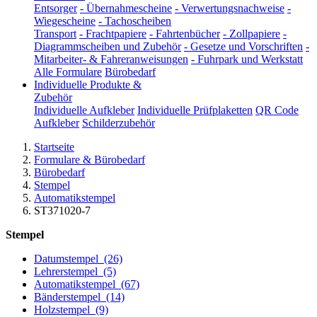
Entsorger
-
Übernahmescheine
-
Verwertungsnachweise
-
Wiegescheine
-
Tachoscheiben
Transport
-
Frachtpapiere
-
Fahrtenbücher
-
Zollpapiere
-
Diagrammscheiben und Zubehör
-
Gesetze und Vorschriften
-
Mitarbeiter- & Fahreranweisungen
-
Fuhrpark und Werkstatt
Alle Formulare
Bürobedarf
Individuelle Produkte &
Zubehör
Individuelle Aufkleber
Individuelle Prüfplaketten
QR Code
Aufkleber
Schilderzubehör
Startseite
Formulare & Bürobedarf
Bürobedarf
Stempel
Automatikstempel
ST371020-7
Stempel
Datumstempel
(26)
Lehrerstempel
(5)
Automatikstempel
(67)
Bänderstempel
(14)
Holzstempel
(9)