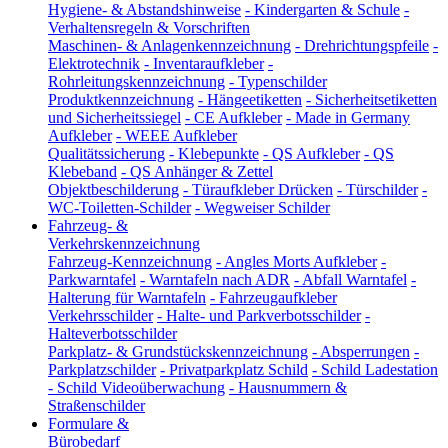
Hygiene- & Abstandshinweise
-
Kindergarten & Schule
-
Verhaltensregeln & Vorschriften
Maschinen- & Anlagenkennzeichnung
-
Drehrichtungspfeile
-
Elektrotechnik
-
Inventaraufkleber
-
Rohrleitungskennzeichnung
-
Typenschilder
Produktkennzeichnung
-
Hängeetiketten
-
Sicherheitsetiketten
und Sicherheitssiegel
-
CE Aufkleber
-
Made in Germany
Aufkleber
-
WEEE Aufkleber
Qualitätssicherung
-
Klebepunkte
-
QS Aufkleber
-
QS
Klebeband
-
QS Anhänger & Zettel
Objektbeschilderung
-
Türaufkleber Drücken
-
Türschilder
-
WC-Toiletten-Schilder
-
Wegweiser Schilder
Fahrzeug- &
Verkehrskennzeichnung
Fahrzeug-Kennzeichnung
-
Angles Morts Aufkleber
-
Parkwarntafel
-
Warntafeln nach ADR
-
Abfall Warntafel
-
Halterung für Warntafeln
-
Fahrzeugaufkleber
Verkehrsschilder
-
Halte- und Parkverbotsschilder
-
Halteverbotsschilder
Parkplatz- & Grundstückskennzeichnung
-
Absperrungen
-
Parkplatzschilder
-
Privatparkplatz Schild
-
Schild Ladestation
-
Schild Videoüberwachung
-
Hausnummern &
Straßenschilder
Formulare &
Bürobedarf