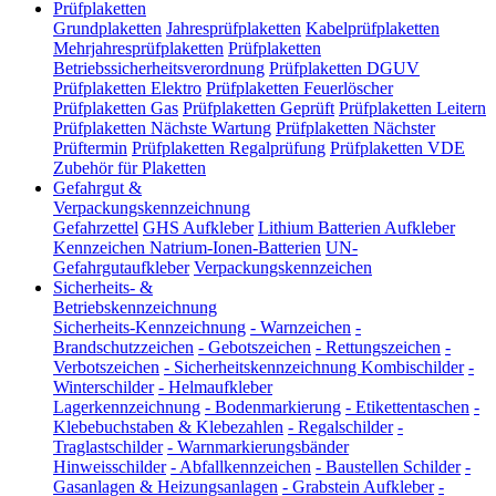
Prüfplaketten
Grundplaketten
Jahresprüfplaketten
Kabelprüfplaketten
Mehrjahresprüfplaketten
Prüfplaketten
Betriebssicherheitsverordnung
Prüfplaketten DGUV
Prüfplaketten Elektro
Prüfplaketten Feuerlöscher
Prüfplaketten Gas
Prüfplaketten Geprüft
Prüfplaketten Leitern
Prüfplaketten Nächste Wartung
Prüfplaketten Nächster
Prüftermin
Prüfplaketten Regalprüfung
Prüfplaketten VDE
Zubehör für Plaketten
Gefahrgut &
Verpackungskennzeichnung
Gefahrzettel
GHS Aufkleber
Lithium Batterien Aufkleber
Kennzeichen Natrium-Ionen-Batterien
UN-
Gefahrgutaufkleber
Verpackungskennzeichen
Sicherheits- &
Betriebskennzeichnung
Sicherheits-Kennzeichnung
-
Warnzeichen
-
Brandschutzzeichen
-
Gebotszeichen
-
Rettungszeichen
-
Verbotszeichen
-
Sicherheitskennzeichnung Kombischilder
-
Winterschilder
-
Helmaufkleber
Lagerkennzeichnung
-
Bodenmarkierung
-
Etikettentaschen
-
Klebebuchstaben & Klebezahlen
-
Regalschilder
-
Traglastschilder
-
Warnmarkierungsbänder
Hinweisschilder
-
Abfallkennzeichen
-
Baustellen Schilder
-
Gasanlagen & Heizungsanlagen
-
Grabstein Aufkleber
-