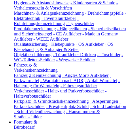
Hygiene- & Abstandshinweise
-
Kindergarten & Schule
-
Verhaltensregeln & Vorschriften
Maschinen- & Anlagenkennzeichnung
-
Drehrichtungspfeile
-
Elektrotechnik
-
Inventaraufkleber
-
Rohrleitungskennzeichnung
-
Typenschilder
Produktkennzeichnung
-
Hängeetiketten
-
Sicherheitsetiketten
und Sicherheitssiegel
-
CE Aufkleber
-
Made in Germany
Aufkleber
-
WEEE Aufkleber
Qualitätssicherung
-
Klebepunkte
-
QS Aufkleber
-
QS
Klebeband
-
QS Anhänger & Zettel
Objektbeschilderung
-
Türaufkleber Drücken
-
Türschilder
-
WC-Toiletten-Schilder
-
Wegweiser Schilder
Fahrzeug- &
Verkehrskennzeichnung
Fahrzeug-Kennzeichnung
-
Angles Morts Aufkleber
-
Parkwarntafel
-
Warntafeln nach ADR
-
Abfall Warntafel
-
Halterung für Warntafeln
-
Fahrzeugaufkleber
Verkehrsschilder
-
Halte- und Parkverbotsschilder
-
Halteverbotsschilder
Parkplatz- & Grundstückskennzeichnung
-
Absperrungen
-
Parkplatzschilder
-
Privatparkplatz Schild
-
Schild Ladestation
-
Schild Videoüberwachung
-
Hausnummern &
Straßenschilder
Formulare &
Bürobedarf