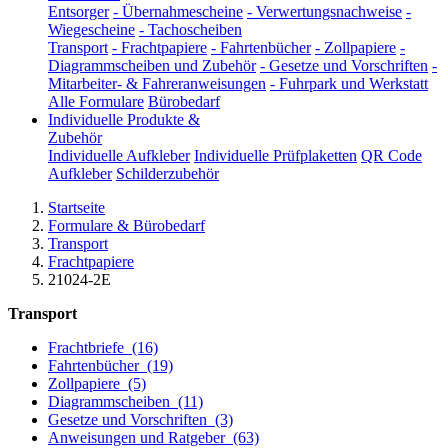
Entsorger
-
Übernahmescheine
-
Verwertungsnachweise
-
Wiegescheine
-
Tachoscheiben
Transport
-
Frachtpapiere
-
Fahrtenbücher
-
Zollpapiere
-
Diagrammscheiben und Zubehör
-
Gesetze und Vorschriften
-
Mitarbeiter- & Fahreranweisungen
-
Fuhrpark und Werkstatt
Alle Formulare
Bürobedarf
Individuelle Produkte &
Zubehör
Individuelle Aufkleber
Individuelle Prüfplaketten
QR Code
Aufkleber
Schilderzubehör
Startseite
Formulare & Bürobedarf
Transport
Frachtpapiere
21024-2E
Transport
Frachtbriefe
(16)
Fahrtenbücher
(19)
Zollpapiere
(5)
Diagrammscheiben
(11)
Gesetze und Vorschriften
(3)
Anweisungen und Ratgeber
(63)