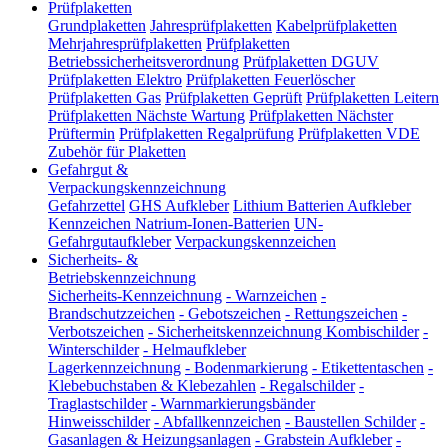
Prüfplaketten
Grundplaketten
Jahresprüfplaketten
Kabelprüfplaketten
Mehrjahresprüfplaketten
Prüfplaketten
Betriebssicherheitsverordnung
Prüfplaketten DGUV
Prüfplaketten Elektro
Prüfplaketten Feuerlöscher
Prüfplaketten Gas
Prüfplaketten Geprüft
Prüfplaketten Leitern
Prüfplaketten Nächste Wartung
Prüfplaketten Nächster
Prüftermin
Prüfplaketten Regalprüfung
Prüfplaketten VDE
Zubehör für Plaketten
Gefahrgut &
Verpackungskennzeichnung
Gefahrzettel
GHS Aufkleber
Lithium Batterien Aufkleber
Kennzeichen Natrium-Ionen-Batterien
UN-
Gefahrgutaufkleber
Verpackungskennzeichen
Sicherheits- &
Betriebskennzeichnung
Sicherheits-Kennzeichnung
-
Warnzeichen
-
Brandschutzzeichen
-
Gebotszeichen
-
Rettungszeichen
-
Verbotszeichen
-
Sicherheitskennzeichnung Kombischilder
-
Winterschilder
-
Helmaufkleber
Lagerkennzeichnung
-
Bodenmarkierung
-
Etikettentaschen
-
Klebebuchstaben & Klebezahlen
-
Regalschilder
-
Traglastschilder
-
Warnmarkierungsbänder
Hinweisschilder
-
Abfallkennzeichen
-
Baustellen Schilder
-
Gasanlagen & Heizungsanlagen
-
Grabstein Aufkleber
-