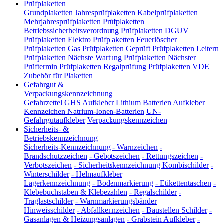
Prüfplaketten
Grundplaketten
Jahresprüfplaketten
Kabelprüfplaketten
Mehrjahresprüfplaketten
Prüfplaketten
Betriebssicherheitsverordnung
Prüfplaketten DGUV
Prüfplaketten Elektro
Prüfplaketten Feuerlöscher
Prüfplaketten Gas
Prüfplaketten Geprüft
Prüfplaketten Leitern
Prüfplaketten Nächste Wartung
Prüfplaketten Nächster
Prüftermin
Prüfplaketten Regalprüfung
Prüfplaketten VDE
Zubehör für Plaketten
Gefahrgut &
Verpackungskennzeichnung
Gefahrzettel
GHS Aufkleber
Lithium Batterien Aufkleber
Kennzeichen Natrium-Ionen-Batterien
UN-
Gefahrgutaufkleber
Verpackungskennzeichen
Sicherheits- &
Betriebskennzeichnung
Sicherheits-Kennzeichnung
-
Warnzeichen
-
Brandschutzzeichen
-
Gebotszeichen
-
Rettungszeichen
-
Verbotszeichen
-
Sicherheitskennzeichnung Kombischilder
-
Winterschilder
-
Helmaufkleber
Lagerkennzeichnung
-
Bodenmarkierung
-
Etikettentaschen
-
Klebebuchstaben & Klebezahlen
-
Regalschilder
-
Traglastschilder
-
Warnmarkierungsbänder
Hinweisschilder
-
Abfallkennzeichen
-
Baustellen Schilder
-
Gasanlagen & Heizungsanlagen
-
Grabstein Aufkleber
-