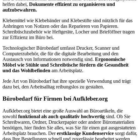
helfen dabei,
Dokumente effizient zu organisieren und
aufzubewahren.
Klebemittel wie Klebebänder und Klebestifte sind nützlich für das
Anbringen von Notizen oder das Reparieren von Papieren.
Schreibtischzubehör wie Heftgeräte, Locher und Brieföffner tragen
zur Effizienz im Büro bei.
Technologischer Bürobedarf umfasst Drucker, Scanner und
Computerzubehör, die für die digitale Bearbeitung und den
Austausch von Informationen notwendig sind.
Ergonomische
Möbel wie Stühle und Schreibtische fördern die Gesundheit
und das Wohlbefinden
am Arbeitsplatz.
Jede Art von Bürobedarf hat ihre spezielle Verwendung und trägt
dazu bei, den Arbeitsalltag reibungslos zu gestalten.
Bürobedarf für Firmen bei Aufkleber.org
Aufkleber.org bietet eine große Auswahl an Büroartikeln, die
sowohl
funktional als auch qualitativ hochwertig
sind. Ob Sie
Schreibwaren, Ordner, Druckerpapier oder andere Büromaterialien
benötigen, hier finden Sie alles, was Sie für einen gut ausgestatteten
Arbeitsplatz brauchen. Der
erstklassige Kundenservice
sorgt dafür,
dass Ihre Bestellungen schnell und zuverlässig bearbeitet werden.