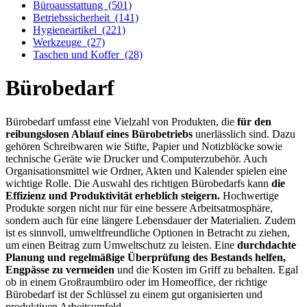
Büroausstattung
(501)
Betriebssicherheit
(141)
Hygieneartikel
(221)
Werkzeuge
(27)
Taschen und Koffer
(28)
Bürobedarf
Bürobedarf umfasst eine Vielzahl von Produkten, die
für den
reibungslosen Ablauf eines Bürobetriebs
unerlässlich sind. Dazu
gehören Schreibwaren wie Stifte, Papier und Notizblöcke sowie
technische Geräte wie Drucker und Computerzubehör. Auch
Organisationsmittel wie Ordner, Akten und Kalender spielen eine
wichtige Rolle. Die Auswahl des richtigen Bürobedarfs kann
die
Effizienz und Produktivität erheblich steigern.
Hochwertige
Produkte sorgen nicht nur für eine bessere Arbeitsatmosphäre,
sondern auch für eine längere Lebensdauer der Materialien. Zudem
ist es sinnvoll, umweltfreundliche Optionen in Betracht zu ziehen,
um einen Beitrag zum Umweltschutz zu leisten. Eine
durchdachte
Planung und regelmäßige Überprüfung des Bestands helfen,
Engpässe zu vermeiden
und die Kosten im Griff zu behalten. Egal
ob in einem Großraumbüro oder im Homeoffice, der richtige
Bürobedarf ist der Schlüssel zu einem gut organisierten und
produktiven Arbeitsumfeld.