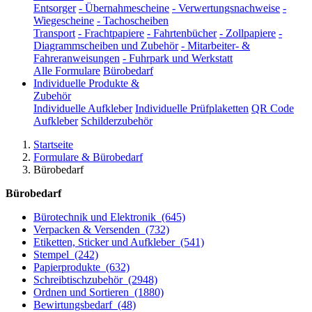
Entsorger
-
Übernahmescheine
-
Verwertungsnachweise
-
Wiegescheine
-
Tachoscheiben
Transport
-
Frachtpapiere
-
Fahrtenbücher
-
Zollpapiere
-
Diagrammscheiben und Zubehör
-
Mitarbeiter- &
Fahreranweisungen
-
Fuhrpark und Werkstatt
Alle Formulare
Bürobedarf
Individuelle Produkte &
Zubehör
Individuelle Aufkleber
Individuelle Prüfplaketten
QR Code
Aufkleber
Schilderzubehör
Startseite
Formulare & Bürobedarf
Bürobedarf
Bürobedarf
Bürotechnik und Elektronik
(645)
Verpacken & Versenden
(732)
Etiketten, Sticker und Aufkleber
(541)
Stempel
(242)
Papierprodukte
(632)
Schreibtischzubehör
(2948)
Ordnen und Sortieren
(1880)
Bewirtungsbedarf
(48)