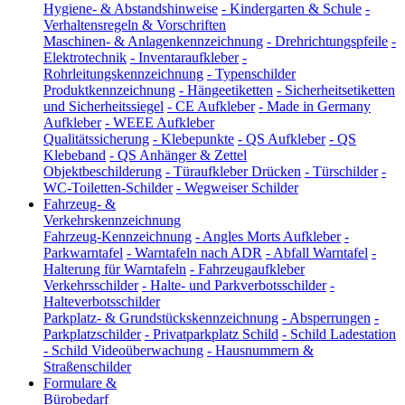
Hygiene- & Abstandshinweise
-
Kindergarten & Schule
-
Verhaltensregeln & Vorschriften
Maschinen- & Anlagenkennzeichnung
-
Drehrichtungspfeile
-
Elektrotechnik
-
Inventaraufkleber
-
Rohrleitungskennzeichnung
-
Typenschilder
Produktkennzeichnung
-
Hängeetiketten
-
Sicherheitsetiketten
und Sicherheitssiegel
-
CE Aufkleber
-
Made in Germany
Aufkleber
-
WEEE Aufkleber
Qualitätssicherung
-
Klebepunkte
-
QS Aufkleber
-
QS
Klebeband
-
QS Anhänger & Zettel
Objektbeschilderung
-
Türaufkleber Drücken
-
Türschilder
-
WC-Toiletten-Schilder
-
Wegweiser Schilder
Fahrzeug- &
Verkehrskennzeichnung
Fahrzeug-Kennzeichnung
-
Angles Morts Aufkleber
-
Parkwarntafel
-
Warntafeln nach ADR
-
Abfall Warntafel
-
Halterung für Warntafeln
-
Fahrzeugaufkleber
Verkehrsschilder
-
Halte- und Parkverbotsschilder
-
Halteverbotsschilder
Parkplatz- & Grundstückskennzeichnung
-
Absperrungen
-
Parkplatzschilder
-
Privatparkplatz Schild
-
Schild Ladestation
-
Schild Videoüberwachung
-
Hausnummern &
Straßenschilder
Formulare &
Bürobedarf