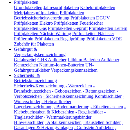
Prüfplaketten
Grundplaketten
Jahresprüfplaketten
Kabelprüfplaketten
Mehrjahresprüfplaketten
Prüfplaketten
Betriebssicherheitsverordnung
Prüfplaketten DGUV
Prüfplaketten Elektro
Prüfplaketten Feuerlöscher
Prüfplaketten Gas
Prüfplaketten Geprüft
Prüfplaketten Leitern
Prüfplaketten Nächste Wartung
Prüfplaketten Nächster
Prüftermin
Prüfplaketten Regalprüfung
Prüfplaketten VDE
Zubehör für Plaketten
Gefahrgut &
Verpackungskennzeichnung
Gefahrzettel
GHS Aufkleber
Lithium Batterien Aufkleber
Kennzeichen Natrium-Ionen-Batterien
UN-
Gefahrgutaufkleber
Verpackungskennzeichen
Sicherheits- &
Betriebskennzeichnung
Sicherheits-Kennzeichnung
-
Warnzeichen
-
Brandschutzzeichen
-
Gebotszeichen
-
Rettungszeichen
-
Verbotszeichen
-
Sicherheitskennzeichnung Kombischilder
-
Winterschilder
-
Helmaufkleber
Lagerkennzeichnung
-
Bodenmarkierung
-
Etikettentaschen
-
Klebebuchstaben & Klebezahlen
-
Regalschilder
-
Traglastschilder
-
Warnmarkierungsbänder
Hinweisschilder
-
Abfallkennzeichen
-
Baustellen Schilder
-
Gasanlagen & Heizungsanlagen
-
Grabstein Aufkleber
-