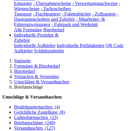
Entsorger
-
Übernahmescheine
-
Verwertungsnachweise
-
Wiegescheine
-
Tachoscheiben
Transport
-
Frachtpapiere
-
Fahrtenbücher
-
Zollpapiere
-
Diagrammscheiben und Zubehör
-
Mitarbeiter- &
Fahreranweisungen
-
Fuhrpark und Werkstatt
Alle Formulare
Bürobedarf
Individuelle Produkte &
Zubehör
Individuelle Aufkleber
Individuelle Prüfplaketten
QR Code
Aufkleber
Schilderzubehör
Startseite
Formulare & Bürobedarf
Bürobedarf
Verpacken & Versenden
Umschläge & Versandtaschen
Briefumschläge
Umschläge & Versandtaschen
Begleitpapiertaschen
(4)
Gerichtliche Zustellung
(8)
Luftpolstertaschen
(23)
Briefumschläge
(240)
Versandtaschen
(127)