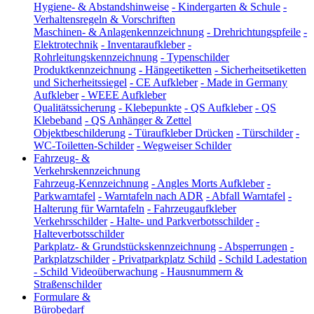
Hygiene- & Abstandshinweise
-
Kindergarten & Schule
-
Verhaltensregeln & Vorschriften
Maschinen- & Anlagenkennzeichnung
-
Drehrichtungspfeile
-
Elektrotechnik
-
Inventaraufkleber
-
Rohrleitungskennzeichnung
-
Typenschilder
Produktkennzeichnung
-
Hängeetiketten
-
Sicherheitsetiketten
und Sicherheitssiegel
-
CE Aufkleber
-
Made in Germany
Aufkleber
-
WEEE Aufkleber
Qualitätssicherung
-
Klebepunkte
-
QS Aufkleber
-
QS
Klebeband
-
QS Anhänger & Zettel
Objektbeschilderung
-
Türaufkleber Drücken
-
Türschilder
-
WC-Toiletten-Schilder
-
Wegweiser Schilder
Fahrzeug- &
Verkehrskennzeichnung
Fahrzeug-Kennzeichnung
-
Angles Morts Aufkleber
-
Parkwarntafel
-
Warntafeln nach ADR
-
Abfall Warntafel
-
Halterung für Warntafeln
-
Fahrzeugaufkleber
Verkehrsschilder
-
Halte- und Parkverbotsschilder
-
Halteverbotsschilder
Parkplatz- & Grundstückskennzeichnung
-
Absperrungen
-
Parkplatzschilder
-
Privatparkplatz Schild
-
Schild Ladestation
-
Schild Videoüberwachung
-
Hausnummern &
Straßenschilder
Formulare &
Bürobedarf