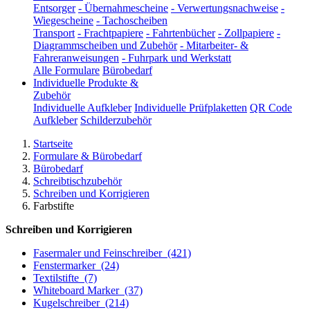
Entsorger
-
Übernahmescheine
-
Verwertungsnachweise
-
Wiegescheine
-
Tachoscheiben
Transport
-
Frachtpapiere
-
Fahrtenbücher
-
Zollpapiere
-
Diagrammscheiben und Zubehör
-
Mitarbeiter- &
Fahreranweisungen
-
Fuhrpark und Werkstatt
Alle Formulare
Bürobedarf
Individuelle Produkte &
Zubehör
Individuelle Aufkleber
Individuelle Prüfplaketten
QR Code
Aufkleber
Schilderzubehör
Startseite
Formulare & Bürobedarf
Bürobedarf
Schreibtischzubehör
Schreiben und Korrigieren
Farbstifte
Schreiben und Korrigieren
Fasermaler und Feinschreiber
(421)
Fenstermarker
(24)
Textilstifte
(7)
Whiteboard Marker
(37)
Kugelschreiber
(214)