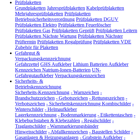
Prüfplaketten
Grundplaketten
Jahresprüfplaketten
Kabelprüfplaketten
Mehrjahresprüfplaketten
Prüfplaketten
Betriebssicherheitsverordnung
Prüfplaketten DGUV
Prüfplaketten Elektro
Prüfplaketten Feuerlöscher
Prüfplaketten Gas
Prüfplaketten Geprüft
Prüfplaketten Leitern
Prüfplaketten Nächste Wartung
Prüfplaketten Nächster
Prüftermin
Prüfplaketten Regalprüfung
Prüfplaketten VDE
Zubehör für Plaketten
Gefahrgut &
Verpackungskennzeichnung
Gefahrzettel
GHS Aufkleber
Lithium Batterien Aufkleber
Kennzeichen Natrium-Ionen-Batterien
UN-
Gefahrgutaufkleber
Verpackungskennzeichen
Sicherheits- &
Betriebskennzeichnung
Sicherheits-Kennzeichnung
-
Warnzeichen
-
Brandschutzzeichen
-
Gebotszeichen
-
Rettungszeichen
-
Verbotszeichen
-
Sicherheitskennzeichnung Kombischilder
-
Winterschilder
-
Helmaufkleber
Lagerkennzeichnung
-
Bodenmarkierung
-
Etikettentaschen
-
Klebebuchstaben & Klebezahlen
-
Regalschilder
-
Traglastschilder
-
Warnmarkierungsbänder
Hinweisschilder
-
Abfallkennzeichen
-
Baustellen Schilder
-
Gasanlagen & Heizungsanlagen
-
Grabstein Aufkleber
-