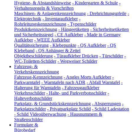
Hygiene- & Abstandshinweise
-
Kindergarten & Schule
-
Verhaltensregeln & Vorschriften
Maschinen- & Anlagenkennzeichnung
-
Drehrichtungspfeile
-
Elektrotechnik
-
Inventaraufkleber
-
Rohrleitungskennzeichnung
-
Typenschilder
Produktkennzeichnung
-
Hängeetiketten
-
Sicherheitsetiketten
und Sicherheitssiegel
-
CE Aufkleber
-
Made in Germany
Aufkleber
-
WEEE Aufkleber
Qualitätssicherung
-
Klebepunkte
-
QS Aufkleber
-
QS
Klebeband
-
QS Anhänger & Zettel
Objektbeschilderung
-
Türaufkleber Drücken
-
Türschilder
-
WC-Toiletten-Schilder
-
Wegweiser Schilder
Fahrzeug- &
Verkehrskennzeichnung
Fahrzeug-Kennzeichnung
-
Angles Morts Aufkleber
-
Parkwarntafel
-
Warntafeln nach ADR
-
Abfall Warntafel
-
Halterung für Warntafeln
-
Fahrzeugaufkleber
Verkehrsschilder
-
Halte- und Parkverbotsschilder
-
Halteverbotsschilder
Parkplatz- & Grundstückskennzeichnung
-
Absperrungen
-
Parkplatzschilder
-
Privatparkplatz Schild
-
Schild Ladestation
-
Schild Videoüberwachung
-
Hausnummern &
Straßenschilder
Formulare &
Bürobedarf