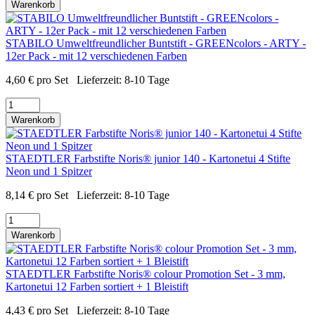
Warenkorb
STABILO Umweltfreundlicher Buntstift - GREENcolors - ARTY -
12er Pack - mit 12 verschiedenen Farben
4,60
€
pro Set
Lieferzeit:
8-10 Tage
Warenkorb
STAEDTLER Farbstifte Noris® junior 140 - Kartonetui 4 Stifte
Neon und 1 Spitzer
8,14
€
pro Set
Lieferzeit:
8-10 Tage
Warenkorb
STAEDTLER Farbstifte Noris® colour Promotion Set - 3 mm,
Kartonetui 12 Farben sortiert + 1 Bleistift
4,43
€
pro Set
Lieferzeit:
8-10 Tage