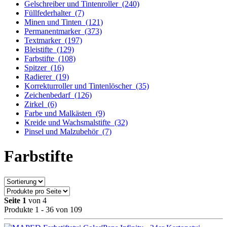
Gelschreiber und Tintenroller
(240)
Füllfederhalter
(7)
Minen und Tinten
(121)
Permanentmarker
(373)
Textmarker
(197)
Bleistifte
(129)
Farbstifte
(108)
Spitzer
(16)
Radierer
(19)
Korrekturroller und Tintenlöscher
(35)
Zeichenbedarf
(126)
Zirkel
(6)
Farbe und Malkästen
(9)
Kreide und Wachsmalstifte
(32)
Pinsel und Malzubehör
(7)
Farbstifte
Seite 1
von 4
Produkte 1 - 36 von 109