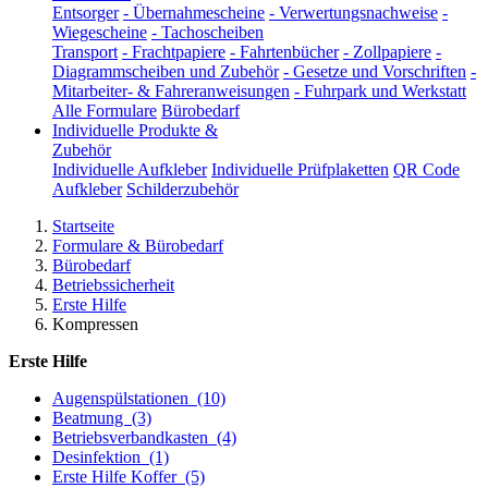
Entsorger
-
Übernahmescheine
-
Verwertungsnachweise
-
Wiegescheine
-
Tachoscheiben
Transport
-
Frachtpapiere
-
Fahrtenbücher
-
Zollpapiere
-
Diagrammscheiben und Zubehör
-
Gesetze und Vorschriften
-
Mitarbeiter- & Fahreranweisungen
-
Fuhrpark und Werkstatt
Alle Formulare
Bürobedarf
Individuelle Produkte &
Zubehör
Individuelle Aufkleber
Individuelle Prüfplaketten
QR Code
Aufkleber
Schilderzubehör
Startseite
Formulare & Bürobedarf
Bürobedarf
Betriebssicherheit
Erste Hilfe
Kompressen
Erste Hilfe
Augenspülstationen
(10)
Beatmung
(3)
Betriebsverbandkasten
(4)
Desinfektion
(1)
Erste Hilfe Koffer
(5)