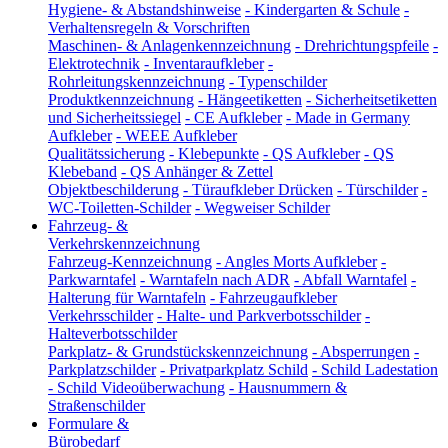
Hygiene- & Abstandshinweise
-
Kindergarten & Schule
-
Verhaltensregeln & Vorschriften
Maschinen- & Anlagenkennzeichnung
-
Drehrichtungspfeile
-
Elektrotechnik
-
Inventaraufkleber
-
Rohrleitungskennzeichnung
-
Typenschilder
Produktkennzeichnung
-
Hängeetiketten
-
Sicherheitsetiketten
und Sicherheitssiegel
-
CE Aufkleber
-
Made in Germany
Aufkleber
-
WEEE Aufkleber
Qualitätssicherung
-
Klebepunkte
-
QS Aufkleber
-
QS
Klebeband
-
QS Anhänger & Zettel
Objektbeschilderung
-
Türaufkleber Drücken
-
Türschilder
-
WC-Toiletten-Schilder
-
Wegweiser Schilder
Fahrzeug- &
Verkehrskennzeichnung
Fahrzeug-Kennzeichnung
-
Angles Morts Aufkleber
-
Parkwarntafel
-
Warntafeln nach ADR
-
Abfall Warntafel
-
Halterung für Warntafeln
-
Fahrzeugaufkleber
Verkehrsschilder
-
Halte- und Parkverbotsschilder
-
Halteverbotsschilder
Parkplatz- & Grundstückskennzeichnung
-
Absperrungen
-
Parkplatzschilder
-
Privatparkplatz Schild
-
Schild Ladestation
-
Schild Videoüberwachung
-
Hausnummern &
Straßenschilder
Formulare &
Bürobedarf