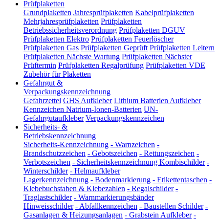
Prüfplaketten
Grundplaketten
Jahresprüfplaketten
Kabelprüfplaketten
Mehrjahresprüfplaketten
Prüfplaketten
Betriebssicherheitsverordnung
Prüfplaketten DGUV
Prüfplaketten Elektro
Prüfplaketten Feuerlöscher
Prüfplaketten Gas
Prüfplaketten Geprüft
Prüfplaketten Leitern
Prüfplaketten Nächste Wartung
Prüfplaketten Nächster
Prüftermin
Prüfplaketten Regalprüfung
Prüfplaketten VDE
Zubehör für Plaketten
Gefahrgut &
Verpackungskennzeichnung
Gefahrzettel
GHS Aufkleber
Lithium Batterien Aufkleber
Kennzeichen Natrium-Ionen-Batterien
UN-
Gefahrgutaufkleber
Verpackungskennzeichen
Sicherheits- &
Betriebskennzeichnung
Sicherheits-Kennzeichnung
-
Warnzeichen
-
Brandschutzzeichen
-
Gebotszeichen
-
Rettungszeichen
-
Verbotszeichen
-
Sicherheitskennzeichnung Kombischilder
-
Winterschilder
-
Helmaufkleber
Lagerkennzeichnung
-
Bodenmarkierung
-
Etikettentaschen
-
Klebebuchstaben & Klebezahlen
-
Regalschilder
-
Traglastschilder
-
Warnmarkierungsbänder
Hinweisschilder
-
Abfallkennzeichen
-
Baustellen Schilder
-
Gasanlagen & Heizungsanlagen
-
Grabstein Aufkleber
-