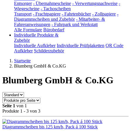
Entsorger
-
Übernahmescheine
-
Verwertungsnachweise
-
Wiegescheine
-
Tachoscheiben
Transport
-
Frachtpapiere
-
Fahrtenbücher
-
Zollpapiere
-
Diagrammscheiben und Zubehör
-
Mitarbeiter- &
Fahreranweisungen
-
Fuhrpark und Werkstatt
Alle Formulare
Bürobedarf
Individuelle Produkte &
Zubehör
Individuelle Aufkleber
Individuelle Prüfplaketten
QR Code
Aufkleber
Schilderzubehör
Startseite
Blumberg GmbH & Co.KG
Blumberg GmbH & Co.KG
Seite 1
von 1
Produkte 1 - 3 von 3
Diagrammscheiben bis 125 km/h, Pack á 100 Stück