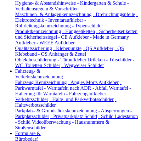
Hygiene- & Abstandshinweise
-
Kindergarten & Schule
-
Verhaltensregeln & Vorschriften
Maschinen- & Anlagenkennzeichnung
-
Drehrichtungspfeile
-
Elektrotechnik
-
Inventaraufkleber
-
Rohrleitungskennzeichnung
-
Typenschilder
Produktkennzeichnung
-
Hängeetiketten
-
Sicherheitsetiketten
und Sicherheitssiegel
-
CE Aufkleber
-
Made in Germany
Aufkleber
-
WEEE Aufkleber
Qualitätssicherung
-
Klebepunkte
-
QS Aufkleber
-
QS
Klebeband
-
QS Anhänger & Zettel
Objektbeschilderung
-
Türaufkleber Drücken
-
Türschilder
-
WC-Toiletten-Schilder
-
Wegweiser Schilder
Fahrzeug- &
Verkehrskennzeichnung
Fahrzeug-Kennzeichnung
-
Angles Morts Aufkleber
-
Parkwarntafel
-
Warntafeln nach ADR
-
Abfall Warntafel
-
Halterung für Warntafeln
-
Fahrzeugaufkleber
Verkehrsschilder
-
Halte- und Parkverbotsschilder
-
Halteverbotsschilder
Parkplatz- & Grundstückskennzeichnung
-
Absperrungen
-
Parkplatzschilder
-
Privatparkplatz Schild
-
Schild Ladestation
-
Schild Videoüberwachung
-
Hausnummern &
Straßenschilder
Formulare &
Bürobedarf