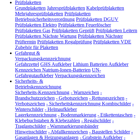
Prüfplaketten
Grundplaketten
Jahresprüfplaketten
Kabelprüfplaketten
Mehrjahresprüfplaketten
Prüfplaketten
Betriebssicherheitsverordnung
Prüfplaketten DGUV
Prüfplaketten Elektro
Prüfplaketten Feuerlöscher
Prüfplaketten Gas
Prüfplaketten Geprüft
Prüfplaketten Leitern
Prüfplaketten Nächste Wartung
Prüfplaketten Nächster
Prüftermin
Prüfplaketten Regalprüfung
Prüfplaketten VDE
Zubehör für Plaketten
Gefahrgut &
Verpackungskennzeichnung
Gefahrzettel
GHS Aufkleber
Lithium Batterien Aufkleber
Kennzeichen Natrium-Ionen-Batterien
UN-
Gefahrgutaufkleber
Verpackungskennzeichen
Sicherheits- &
Betriebskennzeichnung
Sicherheits-Kennzeichnung
-
Warnzeichen
-
Brandschutzzeichen
-
Gebotszeichen
-
Rettungszeichen
-
Verbotszeichen
-
Sicherheitskennzeichnung Kombischilder
-
Winterschilder
-
Helmaufkleber
Lagerkennzeichnung
-
Bodenmarkierung
-
Etikettentaschen
-
Klebebuchstaben & Klebezahlen
-
Regalschilder
-
Traglastschilder
-
Warnmarkierungsbänder
Hinweisschilder
-
Abfallkennzeichen
-
Baustellen Schilder
-
Gasanlagen & Heizungsanlagen
-
Grabstein Aufkleber
-