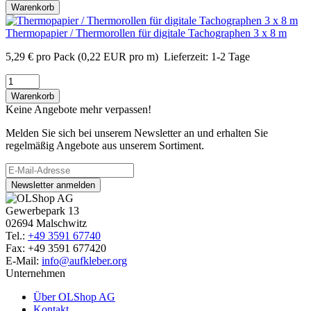
Warenkorb
Thermopapier / Thermorollen für digitale Tachographen 3 x 8 m
5,29
€
pro Pack
(0,22 EUR pro m)
Lieferzeit:
1-2 Tage
Warenkorb
Keine Angebote mehr verpassen!
Melden Sie sich bei unserem Newsletter an und erhalten Sie
regelmäßig Angebote aus unserem Sortiment.
Newsletter anmelden
Gewerbepark 13
02694 Malschwitz
Tel.:
+49 3591 67740
Fax: +49 3591 677420
E-Mail:
info@aufkleber.org
Unternehmen
Über OLShop AG
Kontakt