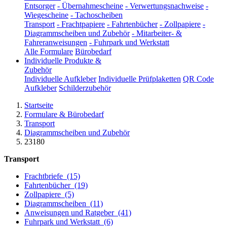
Entsorger
-
Übernahmescheine
-
Verwertungsnachweise
-
Wiegescheine
-
Tachoscheiben
Transport
-
Frachtpapiere
-
Fahrtenbücher
-
Zollpapiere
-
Diagrammscheiben und Zubehör
-
Mitarbeiter- &
Fahreranweisungen
-
Fuhrpark und Werkstatt
Alle Formulare
Bürobedarf
Individuelle Produkte &
Zubehör
Individuelle Aufkleber
Individuelle Prüfplaketten
QR Code
Aufkleber
Schilderzubehör
Startseite
Formulare & Bürobedarf
Transport
Diagrammscheiben und Zubehör
23180
Transport
Frachtbriefe
(15)
Fahrtenbücher
(19)
Zollpapiere
(5)
Diagrammscheiben
(11)
Anweisungen und Ratgeber
(41)
Fuhrpark und Werkstatt
(6)