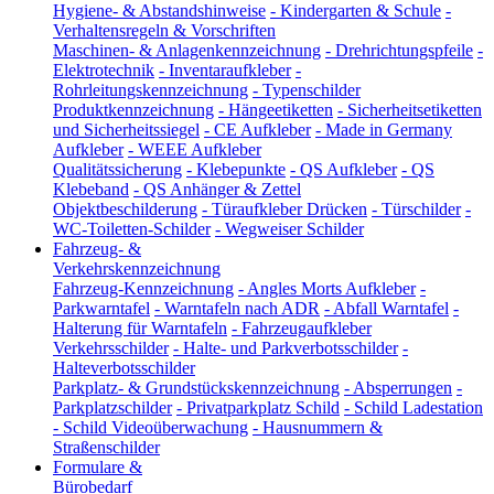
Hygiene- & Abstandshinweise
-
Kindergarten & Schule
-
Verhaltensregeln & Vorschriften
Maschinen- & Anlagenkennzeichnung
-
Drehrichtungspfeile
-
Elektrotechnik
-
Inventaraufkleber
-
Rohrleitungskennzeichnung
-
Typenschilder
Produktkennzeichnung
-
Hängeetiketten
-
Sicherheitsetiketten
und Sicherheitssiegel
-
CE Aufkleber
-
Made in Germany
Aufkleber
-
WEEE Aufkleber
Qualitätssicherung
-
Klebepunkte
-
QS Aufkleber
-
QS
Klebeband
-
QS Anhänger & Zettel
Objektbeschilderung
-
Türaufkleber Drücken
-
Türschilder
-
WC-Toiletten-Schilder
-
Wegweiser Schilder
Fahrzeug- &
Verkehrskennzeichnung
Fahrzeug-Kennzeichnung
-
Angles Morts Aufkleber
-
Parkwarntafel
-
Warntafeln nach ADR
-
Abfall Warntafel
-
Halterung für Warntafeln
-
Fahrzeugaufkleber
Verkehrsschilder
-
Halte- und Parkverbotsschilder
-
Halteverbotsschilder
Parkplatz- & Grundstückskennzeichnung
-
Absperrungen
-
Parkplatzschilder
-
Privatparkplatz Schild
-
Schild Ladestation
-
Schild Videoüberwachung
-
Hausnummern &
Straßenschilder
Formulare &
Bürobedarf