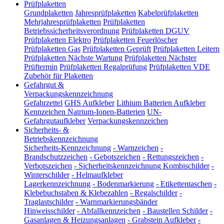
Prüfplaketten
Grundplaketten
Jahresprüfplaketten
Kabelprüfplaketten
Mehrjahresprüfplaketten
Prüfplaketten
Betriebssicherheitsverordnung
Prüfplaketten DGUV
Prüfplaketten Elektro
Prüfplaketten Feuerlöscher
Prüfplaketten Gas
Prüfplaketten Geprüft
Prüfplaketten Leitern
Prüfplaketten Nächste Wartung
Prüfplaketten Nächster
Prüftermin
Prüfplaketten Regalprüfung
Prüfplaketten VDE
Zubehör für Plaketten
Gefahrgut &
Verpackungskennzeichnung
Gefahrzettel
GHS Aufkleber
Lithium Batterien Aufkleber
Kennzeichen Natrium-Ionen-Batterien
UN-
Gefahrgutaufkleber
Verpackungskennzeichen
Sicherheits- &
Betriebskennzeichnung
Sicherheits-Kennzeichnung
-
Warnzeichen
-
Brandschutzzeichen
-
Gebotszeichen
-
Rettungszeichen
-
Verbotszeichen
-
Sicherheitskennzeichnung Kombischilder
-
Winterschilder
-
Helmaufkleber
Lagerkennzeichnung
-
Bodenmarkierung
-
Etikettentaschen
-
Klebebuchstaben & Klebezahlen
-
Regalschilder
-
Traglastschilder
-
Warnmarkierungsbänder
Hinweisschilder
-
Abfallkennzeichen
-
Baustellen Schilder
-
Gasanlagen & Heizungsanlagen
-
Grabstein Aufkleber
-