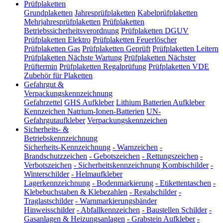
Prüfplaketten
Grundplaketten
Jahresprüfplaketten
Kabelprüfplaketten
Mehrjahresprüfplaketten
Prüfplaketten
Betriebssicherheitsverordnung
Prüfplaketten DGUV
Prüfplaketten Elektro
Prüfplaketten Feuerlöscher
Prüfplaketten Gas
Prüfplaketten Geprüft
Prüfplaketten Leitern
Prüfplaketten Nächste Wartung
Prüfplaketten Nächster
Prüftermin
Prüfplaketten Regalprüfung
Prüfplaketten VDE
Zubehör für Plaketten
Gefahrgut &
Verpackungskennzeichnung
Gefahrzettel
GHS Aufkleber
Lithium Batterien Aufkleber
Kennzeichen Natrium-Ionen-Batterien
UN-
Gefahrgutaufkleber
Verpackungskennzeichen
Sicherheits- &
Betriebskennzeichnung
Sicherheits-Kennzeichnung
-
Warnzeichen
-
Brandschutzzeichen
-
Gebotszeichen
-
Rettungszeichen
-
Verbotszeichen
-
Sicherheitskennzeichnung Kombischilder
-
Winterschilder
-
Helmaufkleber
Lagerkennzeichnung
-
Bodenmarkierung
-
Etikettentaschen
-
Klebebuchstaben & Klebezahlen
-
Regalschilder
-
Traglastschilder
-
Warnmarkierungsbänder
Hinweisschilder
-
Abfallkennzeichen
-
Baustellen Schilder
-
Gasanlagen & Heizungsanlagen
-
Grabstein Aufkleber
-