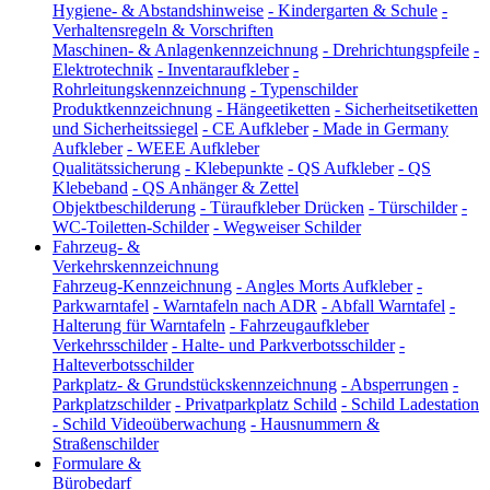
Hygiene- & Abstandshinweise
-
Kindergarten & Schule
-
Verhaltensregeln & Vorschriften
Maschinen- & Anlagenkennzeichnung
-
Drehrichtungspfeile
-
Elektrotechnik
-
Inventaraufkleber
-
Rohrleitungskennzeichnung
-
Typenschilder
Produktkennzeichnung
-
Hängeetiketten
-
Sicherheitsetiketten
und Sicherheitssiegel
-
CE Aufkleber
-
Made in Germany
Aufkleber
-
WEEE Aufkleber
Qualitätssicherung
-
Klebepunkte
-
QS Aufkleber
-
QS
Klebeband
-
QS Anhänger & Zettel
Objektbeschilderung
-
Türaufkleber Drücken
-
Türschilder
-
WC-Toiletten-Schilder
-
Wegweiser Schilder
Fahrzeug- &
Verkehrskennzeichnung
Fahrzeug-Kennzeichnung
-
Angles Morts Aufkleber
-
Parkwarntafel
-
Warntafeln nach ADR
-
Abfall Warntafel
-
Halterung für Warntafeln
-
Fahrzeugaufkleber
Verkehrsschilder
-
Halte- und Parkverbotsschilder
-
Halteverbotsschilder
Parkplatz- & Grundstückskennzeichnung
-
Absperrungen
-
Parkplatzschilder
-
Privatparkplatz Schild
-
Schild Ladestation
-
Schild Videoüberwachung
-
Hausnummern &
Straßenschilder
Formulare &
Bürobedarf