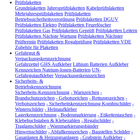
Prüfplaketten
Grundplaketten
Jahresprüfplaketten
Kabelprüfplaketten
Mehrjahresprüfplaketten
Prüfplaketten
Betriebssicherheitsverordnung
Prüfplaketten DGUV
Prüfplaketten Elektro
Prüfplaketten Feuerlöscher
Prüfplaketten Gas
Prüfplaketten Geprüft
Prüfplaketten Leitern
Prüfplaketten Nächste Wartung
Prüfplaketten Nächster
Prüftermin
Prüfplaketten Regalprüfung
Prüfplaketten VDE
Zubehör für Plaketten
Gefahrgut &
Verpackungskennzeichnung
Gefahrzettel
GHS Aufkleber
Lithium Batterien Aufkleber
Kennzeichen Natrium-Ionen-Batterien
UN-
Gefahrgutaufkleber
Verpackungskennzeichen
Sicherheits- &
Betriebskennzeichnung
Sicherheits-Kennzeichnung
-
Warnzeichen
-
Brandschutzzeichen
-
Gebotszeichen
-
Rettungszeichen
-
Verbotszeichen
-
Sicherheitskennzeichnung Kombischilder
-
Winterschilder
-
Helmaufkleber
Lagerkennzeichnung
-
Bodenmarkierung
-
Etikettentaschen
-
Klebebuchstaben & Klebezahlen
-
Regalschilder
-
Traglastschilder
-
Warnmarkierungsbänder
Hinweisschilder
-
Abfallkennzeichen
-
Baustellen Schilder
-
Gasanlagen & Heizungsanlagen
-
Grabstein Aufkleber
-