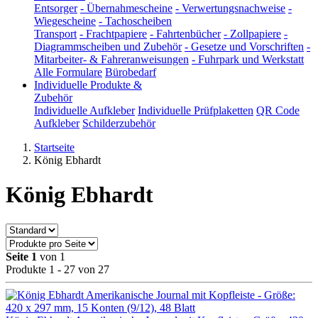
Entsorger
-
Übernahmescheine
-
Verwertungsnachweise
-
Wiegescheine
-
Tachoscheiben
Transport
-
Frachtpapiere
-
Fahrtenbücher
-
Zollpapiere
-
Diagrammscheiben und Zubehör
-
Gesetze und Vorschriften
-
Mitarbeiter- & Fahreranweisungen
-
Fuhrpark und Werkstatt
Alle Formulare
Bürobedarf
Individuelle Produkte &
Zubehör
Individuelle Aufkleber
Individuelle Prüfplaketten
QR Code
Aufkleber
Schilderzubehör
Startseite
König Ebhardt
König Ebhardt
Seite 1
von 1
Produkte 1 - 27 von 27