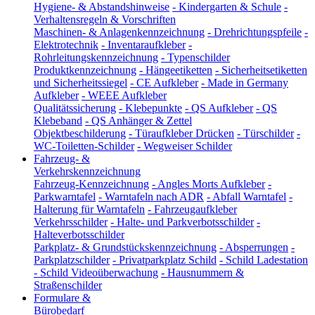
Hygiene- & Abstandshinweise
-
Kindergarten & Schule
-
Verhaltensregeln & Vorschriften
Maschinen- & Anlagenkennzeichnung
-
Drehrichtungspfeile
-
Elektrotechnik
-
Inventaraufkleber
-
Rohrleitungskennzeichnung
-
Typenschilder
Produktkennzeichnung
-
Hängeetiketten
-
Sicherheitsetiketten
und Sicherheitssiegel
-
CE Aufkleber
-
Made in Germany
Aufkleber
-
WEEE Aufkleber
Qualitätssicherung
-
Klebepunkte
-
QS Aufkleber
-
QS
Klebeband
-
QS Anhänger & Zettel
Objektbeschilderung
-
Türaufkleber Drücken
-
Türschilder
-
WC-Toiletten-Schilder
-
Wegweiser Schilder
Fahrzeug- &
Verkehrskennzeichnung
Fahrzeug-Kennzeichnung
-
Angles Morts Aufkleber
-
Parkwarntafel
-
Warntafeln nach ADR
-
Abfall Warntafel
-
Halterung für Warntafeln
-
Fahrzeugaufkleber
Verkehrsschilder
-
Halte- und Parkverbotsschilder
-
Halteverbotsschilder
Parkplatz- & Grundstückskennzeichnung
-
Absperrungen
-
Parkplatzschilder
-
Privatparkplatz Schild
-
Schild Ladestation
-
Schild Videoüberwachung
-
Hausnummern &
Straßenschilder
Formulare &
Bürobedarf