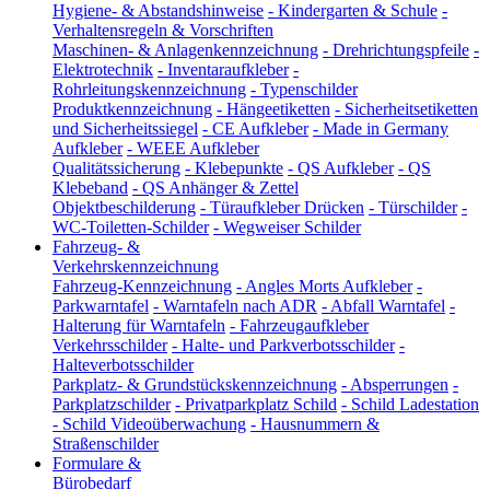
Hygiene- & Abstandshinweise
-
Kindergarten & Schule
-
Verhaltensregeln & Vorschriften
Maschinen- & Anlagenkennzeichnung
-
Drehrichtungspfeile
-
Elektrotechnik
-
Inventaraufkleber
-
Rohrleitungskennzeichnung
-
Typenschilder
Produktkennzeichnung
-
Hängeetiketten
-
Sicherheitsetiketten
und Sicherheitssiegel
-
CE Aufkleber
-
Made in Germany
Aufkleber
-
WEEE Aufkleber
Qualitätssicherung
-
Klebepunkte
-
QS Aufkleber
-
QS
Klebeband
-
QS Anhänger & Zettel
Objektbeschilderung
-
Türaufkleber Drücken
-
Türschilder
-
WC-Toiletten-Schilder
-
Wegweiser Schilder
Fahrzeug- &
Verkehrskennzeichnung
Fahrzeug-Kennzeichnung
-
Angles Morts Aufkleber
-
Parkwarntafel
-
Warntafeln nach ADR
-
Abfall Warntafel
-
Halterung für Warntafeln
-
Fahrzeugaufkleber
Verkehrsschilder
-
Halte- und Parkverbotsschilder
-
Halteverbotsschilder
Parkplatz- & Grundstückskennzeichnung
-
Absperrungen
-
Parkplatzschilder
-
Privatparkplatz Schild
-
Schild Ladestation
-
Schild Videoüberwachung
-
Hausnummern &
Straßenschilder
Formulare &
Bürobedarf