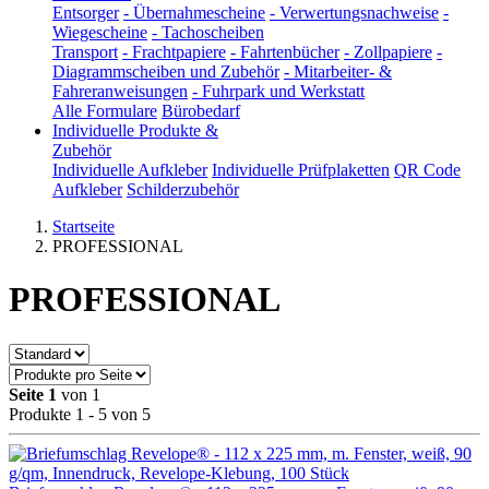
Entsorger
-
Übernahmescheine
-
Verwertungsnachweise
-
Wiegescheine
-
Tachoscheiben
Transport
-
Frachtpapiere
-
Fahrtenbücher
-
Zollpapiere
-
Diagrammscheiben und Zubehör
-
Mitarbeiter- &
Fahreranweisungen
-
Fuhrpark und Werkstatt
Alle Formulare
Bürobedarf
Individuelle Produkte &
Zubehör
Individuelle Aufkleber
Individuelle Prüfplaketten
QR Code
Aufkleber
Schilderzubehör
Startseite
PROFESSIONAL
PROFESSIONAL
Seite 1
von 1
Produkte 1 - 5 von 5