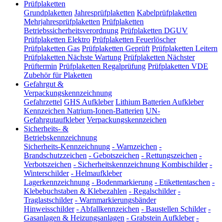
Prüfplaketten
Grundplaketten
Jahresprüfplaketten
Kabelprüfplaketten
Mehrjahresprüfplaketten
Prüfplaketten
Betriebssicherheitsverordnung
Prüfplaketten DGUV
Prüfplaketten Elektro
Prüfplaketten Feuerlöscher
Prüfplaketten Gas
Prüfplaketten Geprüft
Prüfplaketten Leitern
Prüfplaketten Nächste Wartung
Prüfplaketten Nächster
Prüftermin
Prüfplaketten Regalprüfung
Prüfplaketten VDE
Zubehör für Plaketten
Gefahrgut &
Verpackungskennzeichnung
Gefahrzettel
GHS Aufkleber
Lithium Batterien Aufkleber
Kennzeichen Natrium-Ionen-Batterien
UN-
Gefahrgutaufkleber
Verpackungskennzeichen
Sicherheits- &
Betriebskennzeichnung
Sicherheits-Kennzeichnung
-
Warnzeichen
-
Brandschutzzeichen
-
Gebotszeichen
-
Rettungszeichen
-
Verbotszeichen
-
Sicherheitskennzeichnung Kombischilder
-
Winterschilder
-
Helmaufkleber
Lagerkennzeichnung
-
Bodenmarkierung
-
Etikettentaschen
-
Klebebuchstaben & Klebezahlen
-
Regalschilder
-
Traglastschilder
-
Warnmarkierungsbänder
Hinweisschilder
-
Abfallkennzeichen
-
Baustellen Schilder
-
Gasanlagen & Heizungsanlagen
-
Grabstein Aufkleber
-