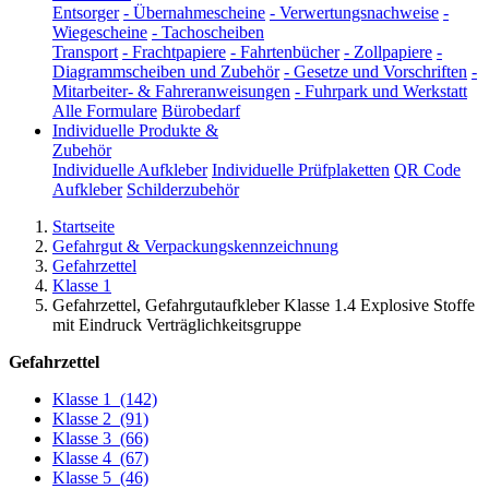
Entsorger
-
Übernahmescheine
-
Verwertungsnachweise
-
Wiegescheine
-
Tachoscheiben
Transport
-
Frachtpapiere
-
Fahrtenbücher
-
Zollpapiere
-
Diagrammscheiben und Zubehör
-
Gesetze und Vorschriften
-
Mitarbeiter- & Fahreranweisungen
-
Fuhrpark und Werkstatt
Alle Formulare
Bürobedarf
Individuelle Produkte &
Zubehör
Individuelle Aufkleber
Individuelle Prüfplaketten
QR Code
Aufkleber
Schilderzubehör
Startseite
Gefahrgut & Verpackungskennzeichnung
Gefahrzettel
Klasse 1
Gefahrzettel, Gefahrgutaufkleber Klasse 1.4 Explosive Stoffe
mit Eindruck Verträglichkeitsgruppe
Gefahrzettel
Klasse 1
(142)
Klasse 2
(91)
Klasse 3
(66)
Klasse 4
(67)
Klasse 5
(46)