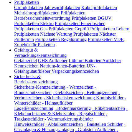
Prüfplaketten
Grundplaketten
Jahresprüfplaketten
Kabelprüfplaketten
Mehrjahresprüfplaketten
Prüfplaketten
Betriebssicherheitsverordnung
Prüfplaketten DGUV
Prüfplaketten Elektro
Prüfplaketten Feuerlöscher
Prüfplaketten Gas
Prüfplaketten Geprüft
Prüfplaketten Leitern
Prüfplaketten Nächste Wartung
Prüfplaketten Nächster
Prüftermin
Prüfplaketten Regalprüfung
Prüfplaketten VDE
Zubehör für Plaketten
Gefahrgut &
Verpackungskennzeichnung
Gefahrzettel
GHS Aufkleber
Lithium Batterien Aufkleber
Kennzeichen Natrium-Ionen-Batterien
UN-
Gefahrgutaufkleber
Verpackungskennzeichen
Sicherheits- &
Betriebskennzeichnung
Sicherheits-Kennzeichnung
-
Warnzeichen
-
Brandschutzzeichen
-
Gebotszeichen
-
Rettungszeichen
-
Verbotszeichen
-
Sicherheitskennzeichnung Kombischilder
-
Winterschilder
-
Helmaufkleber
Lagerkennzeichnung
-
Bodenmarkierung
-
Etikettentaschen
-
Klebebuchstaben & Klebezahlen
-
Regalschilder
-
Traglastschilder
-
Warnmarkierungsbänder
Hinweisschilder
-
Abfallkennzeichen
-
Baustellen Schilder
-
Gasanlagen & Heizungsanlagen
-
Grabstein Aufkleber
-