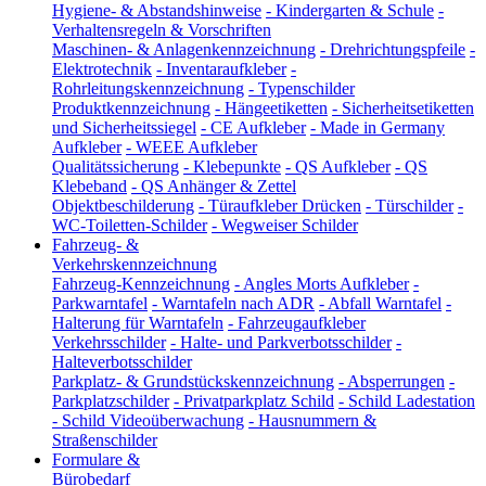
Hygiene- & Abstandshinweise
-
Kindergarten & Schule
-
Verhaltensregeln & Vorschriften
Maschinen- & Anlagenkennzeichnung
-
Drehrichtungspfeile
-
Elektrotechnik
-
Inventaraufkleber
-
Rohrleitungskennzeichnung
-
Typenschilder
Produktkennzeichnung
-
Hängeetiketten
-
Sicherheitsetiketten
und Sicherheitssiegel
-
CE Aufkleber
-
Made in Germany
Aufkleber
-
WEEE Aufkleber
Qualitätssicherung
-
Klebepunkte
-
QS Aufkleber
-
QS
Klebeband
-
QS Anhänger & Zettel
Objektbeschilderung
-
Türaufkleber Drücken
-
Türschilder
-
WC-Toiletten-Schilder
-
Wegweiser Schilder
Fahrzeug- &
Verkehrskennzeichnung
Fahrzeug-Kennzeichnung
-
Angles Morts Aufkleber
-
Parkwarntafel
-
Warntafeln nach ADR
-
Abfall Warntafel
-
Halterung für Warntafeln
-
Fahrzeugaufkleber
Verkehrsschilder
-
Halte- und Parkverbotsschilder
-
Halteverbotsschilder
Parkplatz- & Grundstückskennzeichnung
-
Absperrungen
-
Parkplatzschilder
-
Privatparkplatz Schild
-
Schild Ladestation
-
Schild Videoüberwachung
-
Hausnummern &
Straßenschilder
Formulare &
Bürobedarf