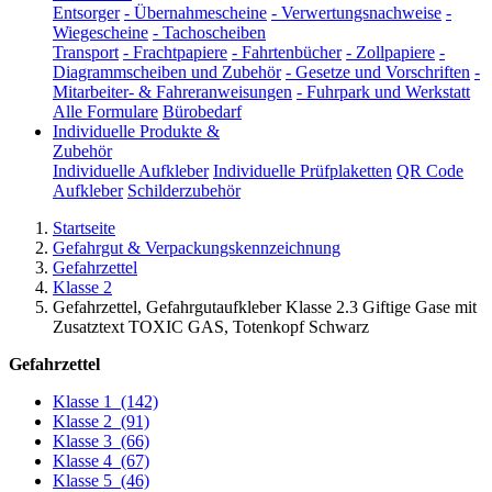
Entsorger
-
Übernahmescheine
-
Verwertungsnachweise
-
Wiegescheine
-
Tachoscheiben
Transport
-
Frachtpapiere
-
Fahrtenbücher
-
Zollpapiere
-
Diagrammscheiben und Zubehör
-
Gesetze und Vorschriften
-
Mitarbeiter- & Fahreranweisungen
-
Fuhrpark und Werkstatt
Alle Formulare
Bürobedarf
Individuelle Produkte &
Zubehör
Individuelle Aufkleber
Individuelle Prüfplaketten
QR Code
Aufkleber
Schilderzubehör
Startseite
Gefahrgut & Verpackungskennzeichnung
Gefahrzettel
Klasse 2
Gefahrzettel, Gefahrgutaufkleber Klasse 2.3 Giftige Gase mit
Zusatztext TOXIC GAS, Totenkopf Schwarz
Gefahrzettel
Klasse 1
(142)
Klasse 2
(91)
Klasse 3
(66)
Klasse 4
(67)
Klasse 5
(46)