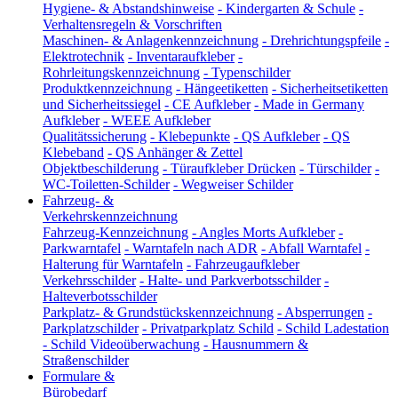
Hygiene- & Abstandshinweise
-
Kindergarten & Schule
-
Verhaltensregeln & Vorschriften
Maschinen- & Anlagenkennzeichnung
-
Drehrichtungspfeile
-
Elektrotechnik
-
Inventaraufkleber
-
Rohrleitungskennzeichnung
-
Typenschilder
Produktkennzeichnung
-
Hängeetiketten
-
Sicherheitsetiketten
und Sicherheitssiegel
-
CE Aufkleber
-
Made in Germany
Aufkleber
-
WEEE Aufkleber
Qualitätssicherung
-
Klebepunkte
-
QS Aufkleber
-
QS
Klebeband
-
QS Anhänger & Zettel
Objektbeschilderung
-
Türaufkleber Drücken
-
Türschilder
-
WC-Toiletten-Schilder
-
Wegweiser Schilder
Fahrzeug- &
Verkehrskennzeichnung
Fahrzeug-Kennzeichnung
-
Angles Morts Aufkleber
-
Parkwarntafel
-
Warntafeln nach ADR
-
Abfall Warntafel
-
Halterung für Warntafeln
-
Fahrzeugaufkleber
Verkehrsschilder
-
Halte- und Parkverbotsschilder
-
Halteverbotsschilder
Parkplatz- & Grundstückskennzeichnung
-
Absperrungen
-
Parkplatzschilder
-
Privatparkplatz Schild
-
Schild Ladestation
-
Schild Videoüberwachung
-
Hausnummern &
Straßenschilder
Formulare &
Bürobedarf