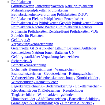
Prüfplaketten
Grundplaketten
Jahresprüfplaketten
Kabelprüfplaketten
Mehrjahresprüfplaketten
Prüfplaketten
Betriebssicherheitsverordnung
Prüfplaketten DGUV
Prüfplaketten Elektro
Prüfplaketten Feuerlöscher
Prüfplaketten Gas
Prüfplaketten Geprüft
Prüfplaketten Leitern
Prüfplaketten Nächste Wartung
Prüfplaketten Nächster
Prüftermin
Prüfplaketten Regalprüfung
Prüfplaketten VDE
Zubehör für Plaketten
Gefahrgut &
Verpackungskennzeichnung
Gefahrzettel
GHS Aufkleber
Lithium Batterien Aufkleber
Kennzeichen Natrium-Ionen-Batterien
UN-
Gefahrgutaufkleber
Verpackungskennzeichen
Sicherheits- &
Betriebskennzeichnung
Sicherheits-Kennzeichnung
-
Warnzeichen
-
Brandschutzzeichen
-
Gebotszeichen
-
Rettungszeichen
-
Verbotszeichen
-
Sicherheitskennzeichnung Kombischilder
-
Winterschilder
-
Helmaufkleber
Lagerkennzeichnung
-
Bodenmarkierung
-
Etikettentaschen
-
Klebebuchstaben & Klebezahlen
-
Regalschilder
-
Traglastschilder
-
Warnmarkierungsbänder
Hinweisschilder
-
Abfallkennzeichen
-
Baustellen Schilder
-
Gasanlagen & Heizungsanlagen
-
Grabstein Aufkleber
-