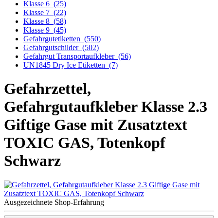
Klasse 6
(25)
Klasse 7
(22)
Klasse 8
(58)
Klasse 9
(45)
Gefahrgutetiketten
(550)
Gefahrgutschilder
(502)
Gefahrgut Transportaufkleber
(56)
UN1845 Dry Ice Etiketten
(7)
Gefahrzettel,
Gefahrgutaufkleber Klasse 2.3
Giftige Gase mit Zusatztext
TOXIC GAS, Totenkopf
Schwarz
Ausgezeichnete Shop-Erfahrung