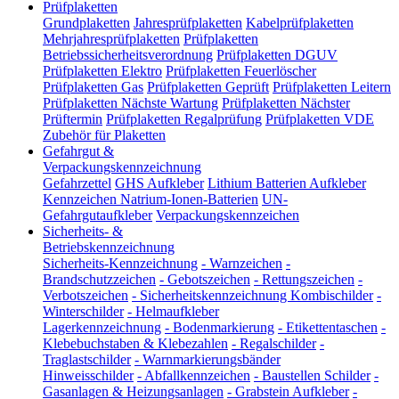
Prüfplaketten
Grundplaketten
Jahresprüfplaketten
Kabelprüfplaketten
Mehrjahresprüfplaketten
Prüfplaketten
Betriebssicherheitsverordnung
Prüfplaketten DGUV
Prüfplaketten Elektro
Prüfplaketten Feuerlöscher
Prüfplaketten Gas
Prüfplaketten Geprüft
Prüfplaketten Leitern
Prüfplaketten Nächste Wartung
Prüfplaketten Nächster
Prüftermin
Prüfplaketten Regalprüfung
Prüfplaketten VDE
Zubehör für Plaketten
Gefahrgut &
Verpackungskennzeichnung
Gefahrzettel
GHS Aufkleber
Lithium Batterien Aufkleber
Kennzeichen Natrium-Ionen-Batterien
UN-
Gefahrgutaufkleber
Verpackungskennzeichen
Sicherheits- &
Betriebskennzeichnung
Sicherheits-Kennzeichnung
-
Warnzeichen
-
Brandschutzzeichen
-
Gebotszeichen
-
Rettungszeichen
-
Verbotszeichen
-
Sicherheitskennzeichnung Kombischilder
-
Winterschilder
-
Helmaufkleber
Lagerkennzeichnung
-
Bodenmarkierung
-
Etikettentaschen
-
Klebebuchstaben & Klebezahlen
-
Regalschilder
-
Traglastschilder
-
Warnmarkierungsbänder
Hinweisschilder
-
Abfallkennzeichen
-
Baustellen Schilder
-
Gasanlagen & Heizungsanlagen
-
Grabstein Aufkleber
-