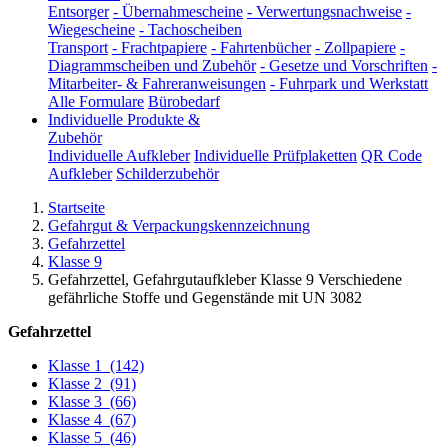
Entsorger
-
Übernahmescheine
-
Verwertungsnachweise
-
Wiegescheine
-
Tachoscheiben
Transport
-
Frachtpapiere
-
Fahrtenbücher
-
Zollpapiere
-
Diagrammscheiben und Zubehör
-
Gesetze und Vorschriften
-
Mitarbeiter- & Fahreranweisungen
-
Fuhrpark und Werkstatt
Alle Formulare
Bürobedarf
Individuelle Produkte &
Zubehör
Individuelle Aufkleber
Individuelle Prüfplaketten
QR Code
Aufkleber
Schilderzubehör
Startseite
Gefahrgut & Verpackungskennzeichnung
Gefahrzettel
Klasse 9
Gefahrzettel, Gefahrgutaufkleber Klasse 9 Verschiedene
gefährliche Stoffe und Gegenstände mit UN 3082
Gefahrzettel
Klasse 1
(142)
Klasse 2
(91)
Klasse 3
(66)
Klasse 4
(67)
Klasse 5
(46)