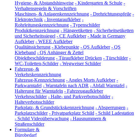
Hygiene- & Abstandshinweise
-
Kindergarten & Schule
-
Verhaltensregeln & Vorschriften
Maschinen- & Anlagenkennzeichnung
-
Drehrichtungspfeile
-
Elektrotechnik
-
Inventaraufkleber
-
Rohrleitungskennzeichnung
-
Typenschilder
Produktkennzeichnung
-
Hängeetiketten
-
Sicherheitsetiketten
und Sicherheitssiegel
-
CE Aufkleber
-
Made in Germany
Aufkleber
-
WEEE Aufkleber
Qualitätssicherung
-
Klebepunkte
-
QS Aufkleber
-
QS
Klebeband
-
QS Anhänger & Zettel
Objektbeschilderung
-
Türaufkleber Drücken
-
Türschilder
-
WC-Toiletten-Schilder
-
Wegweiser Schilder
Fahrzeug- &
Verkehrskennzeichnung
Fahrzeug-Kennzeichnung
-
Angles Morts Aufkleber
-
Parkwarntafel
-
Warntafeln nach ADR
-
Abfall Warntafel
-
Halterung für Warntafeln
-
Fahrzeugaufkleber
Verkehrsschilder
-
Halte- und Parkverbotsschilder
-
Halteverbotsschilder
Parkplatz- & Grundstückskennzeichnung
-
Absperrungen
-
Parkplatzschilder
-
Privatparkplatz Schild
-
Schild Ladestation
-
Schild Videoüberwachung
-
Hausnummern &
Straßenschilder
Formulare &
Bürobedarf