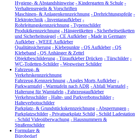
Hygiene- & Abstandshinweise
-
Kindergarten & Schule
-
Verhaltensregeln & Vorschriften
Maschinen- & Anlagenkennzeichnung
-
Drehrichtungspfeile
-
Elektrotechnik
-
Inventaraufkleber
-
Rohrleitungskennzeichnung
-
Typenschilder
Produktkennzeichnung
-
Hängeetiketten
-
Sicherheitsetiketten
und Sicherheitssiegel
-
CE Aufkleber
-
Made in Germany
Aufkleber
-
WEEE Aufkleber
Qualitätssicherung
-
Klebepunkte
-
QS Aufkleber
-
QS
Klebeband
-
QS Anhänger & Zettel
Objektbeschilderung
-
Türaufkleber Drücken
-
Türschilder
-
WC-Toiletten-Schilder
-
Wegweiser Schilder
Fahrzeug- &
Verkehrskennzeichnung
Fahrzeug-Kennzeichnung
-
Angles Morts Aufkleber
-
Parkwarntafel
-
Warntafeln nach ADR
-
Abfall Warntafel
-
Halterung für Warntafeln
-
Fahrzeugaufkleber
Verkehrsschilder
-
Halte- und Parkverbotsschilder
-
Halteverbotsschilder
Parkplatz- & Grundstückskennzeichnung
-
Absperrungen
-
Parkplatzschilder
-
Privatparkplatz Schild
-
Schild Ladestation
-
Schild Videoüberwachung
-
Hausnummern &
Straßenschilder
Formulare &
Bürobedarf