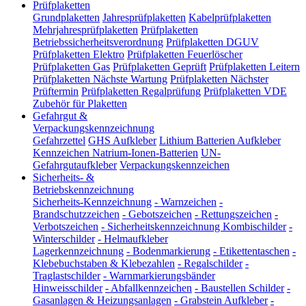
Prüfplaketten
Grundplaketten
Jahresprüfplaketten
Kabelprüfplaketten
Mehrjahresprüfplaketten
Prüfplaketten
Betriebssicherheitsverordnung
Prüfplaketten DGUV
Prüfplaketten Elektro
Prüfplaketten Feuerlöscher
Prüfplaketten Gas
Prüfplaketten Geprüft
Prüfplaketten Leitern
Prüfplaketten Nächste Wartung
Prüfplaketten Nächster
Prüftermin
Prüfplaketten Regalprüfung
Prüfplaketten VDE
Zubehör für Plaketten
Gefahrgut &
Verpackungskennzeichnung
Gefahrzettel
GHS Aufkleber
Lithium Batterien Aufkleber
Kennzeichen Natrium-Ionen-Batterien
UN-
Gefahrgutaufkleber
Verpackungskennzeichen
Sicherheits- &
Betriebskennzeichnung
Sicherheits-Kennzeichnung
-
Warnzeichen
-
Brandschutzzeichen
-
Gebotszeichen
-
Rettungszeichen
-
Verbotszeichen
-
Sicherheitskennzeichnung Kombischilder
-
Winterschilder
-
Helmaufkleber
Lagerkennzeichnung
-
Bodenmarkierung
-
Etikettentaschen
-
Klebebuchstaben & Klebezahlen
-
Regalschilder
-
Traglastschilder
-
Warnmarkierungsbänder
Hinweisschilder
-
Abfallkennzeichen
-
Baustellen Schilder
-
Gasanlagen & Heizungsanlagen
-
Grabstein Aufkleber
-