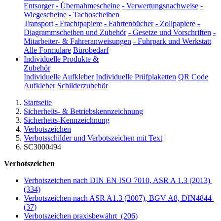
Entsorger
-
Übernahmescheine
-
Verwertungsnachweise
-
Wiegescheine
-
Tachoscheiben
Transport
-
Frachtpapiere
-
Fahrtenbücher
-
Zollpapiere
-
Diagrammscheiben und Zubehör
-
Gesetze und Vorschriften
-
Mitarbeiter- & Fahreranweisungen
-
Fuhrpark und Werkstatt
Alle Formulare
Bürobedarf
Individuelle Produkte &
Zubehör
Individuelle Aufkleber
Individuelle Prüfplaketten
QR Code
Aufkleber
Schilderzubehör
Startseite
Sicherheits- & Betriebskennzeichnung
Sicherheits-Kennzeichnung
Verbotszeichen
Verbotsschilder und Verbotszeichen mit Text
SC3000494
Verbotszeichen
Verbotszeichen nach DIN EN ISO 7010, ASR A 1.3 (2013)
(334)
Verbotszeichen nach ASR A1.3 (2007), BGV A8, DIN4844
(37)
Verbotszeichen praxisbewährt
(206)