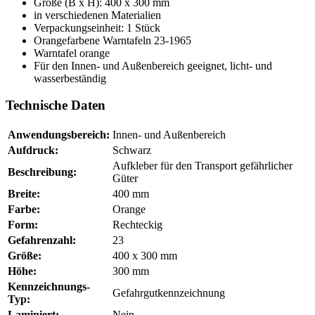
Größe (B x H): 400 x 300 mm
in verschiedenen Materialien
Verpackungseinheit: 1 Stück
Orangefarbene Warntafeln 23-1965
Warntafel orange
Für den Innen- und Außenbereich geeignet, licht- und
wasserbeständig
Technische Daten
Anwendungsbereich:
Innen- und Außenbereich
Aufdruck:
Schwarz
Aufkleber für den Transport gefährlicher
Beschreibung:
Güter
Breite:
400 mm
Farbe:
Orange
Form:
Rechteckig
Gefahrenzahl:
23
Größe:
400 x 300 mm
Höhe:
300 mm
Kennzeichnungs-
Gefahrgutkennzeichnung
Typ:
Laminiert:
Nein