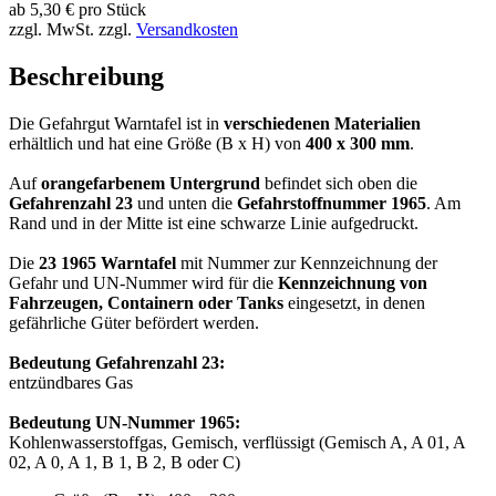
ab
5,30
€
pro Stück
zzgl. MwSt.
zzgl.
Versandkosten
Beschreibung
Die Gefahrgut Warntafel ist in
verschiedenen Materialien
erhältlich und hat eine Größe (B x H) von
400 x 300 mm
.
Auf
orangefarbenem Untergrund
befindet sich oben die
Gefahrenzahl 23
und unten die
Gefahrstoffnummer 1965
. Am
Rand und in der Mitte ist eine schwarze Linie aufgedruckt.
Die
23 1965 Warntafel
mit Nummer zur Kennzeichnung der
Gefahr und UN-Nummer wird für die
Kennzeichnung von
Fahrzeugen, Containern oder Tanks
eingesetzt, in denen
gefährliche Güter befördert werden.
Bedeutung Gefahrenzahl 23:
entzündbares Gas
Bedeutung UN-Nummer 1965:
Kohlenwasserstoffgas, Gemisch, verflüssigt (Gemisch A, A 01, A
02, A 0, A 1, B 1, B 2, B oder C)