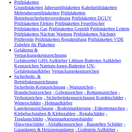
Prüfplaketten
Grundplaketten
Jahresprüfplaketten
Kabelprüfplaketten
Mehrjahresprüfplaketten
Prüfplaketten
Betriebssicherheitsverordnung
Prüfplaketten DGUV
Prüfplaketten Elektro
Prüfplaketten Feuerlöscher
Prüfplaketten Gas
Prüfplaketten Geprüft
Prüfplaketten Leitern
Prüfplaketten Nächste Wartung
Prüfplaketten Nächster
Prüftermin
Prüfplaketten Regalprüfung
Prüfplaketten VDE
Zubehör für Plaketten
Gefahrgut &
Verpackungskennzeichnung
Gefahrzettel
GHS Aufkleber
Lithium Batterien Aufkleber
Kennzeichen Natrium-Ionen-Batterien
UN-
Gefahrgutaufkleber
Verpackungskennzeichen
Sicherheits- &
Betriebskennzeichnung
Sicherheits-Kennzeichnung
-
Warnzeichen
-
Brandschutzzeichen
-
Gebotszeichen
-
Rettungszeichen
-
Verbotszeichen
-
Sicherheitskennzeichnung Kombischilder
-
Winterschilder
-
Helmaufkleber
Lagerkennzeichnung
-
Bodenmarkierung
-
Etikettentaschen
-
Klebebuchstaben & Klebezahlen
-
Regalschilder
-
Traglastschilder
-
Warnmarkierungsbänder
Hinweisschilder
-
Abfallkennzeichen
-
Baustellen Schilder
-
Gasanlagen & Heizungsanlagen
-
Grabstein Aufkleber
-