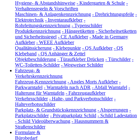
Hygiene- & Abstandshinweise
-
Kindergarten & Schule
-
Verhaltensregeln & Vorschriften
Maschinen- & Anlagenkennzeichnung
-
Drehrichtungspfeile
-
Elektrotechnik
-
Inventaraufkleber
-
Rohrleitungskennzeichnung
-
Typenschilder
Produktkennzeichnung
-
Hängeetiketten
-
Sicherheitsetiketten
und Sicherheitssiegel
-
CE Aufkleber
-
Made in Germany
Aufkleber
-
WEEE Aufkleber
Qualitätssicherung
-
Klebepunkte
-
QS Aufkleber
-
QS
Klebeband
-
QS Anhänger & Zettel
Objektbeschilderung
-
Türaufkleber Drücken
-
Türschilder
-
WC-Toiletten-Schilder
-
Wegweiser Schilder
Fahrzeug- &
Verkehrskennzeichnung
Fahrzeug-Kennzeichnung
-
Angles Morts Aufkleber
-
Parkwarntafel
-
Warntafeln nach ADR
-
Abfall Warntafel
-
Halterung für Warntafeln
-
Fahrzeugaufkleber
Verkehrsschilder
-
Halte- und Parkverbotsschilder
-
Halteverbotsschilder
Parkplatz- & Grundstückskennzeichnung
-
Absperrungen
-
Parkplatzschilder
-
Privatparkplatz Schild
-
Schild Ladestation
-
Schild Videoüberwachung
-
Hausnummern &
Straßenschilder
Formulare &
Bürobedarf