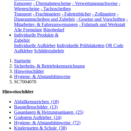
Entsorger
-
Übernahmescheine
-
Verwertungsnachweise
-
Wiegescheine
-
Tachoscheiben
Transport
-
Frachtpapiere
-
Fahrtenbücher
-
Zollpapiere
-
Diagrammscheiben und Zubehör
-
Gesetze und Vorschriften
-
Mitarbeiter- & Fahreranweisungen
-
Fuhrpark und Werkstatt
Alle Formulare
Bürobedarf
Individuelle Produkte &
Zubehör
Individuelle Aufkleber
Individuelle Prüfplaketten
QR Code
Aufkleber
Schilderzubehör
Startseite
Sicherheits- & Betriebskennzeichnung
Hinweisschilder
Hygiene- & Abstandshinweise
SC7004070
Hinweisschilder
Abfallkennzeichen
(18)
Baustellenschilder
(13)
Gasanlagen & Heizungsanlagen
(25)
Grabstein Aufkleber
(24)
Hygiene- & Abstandshinweise
(72)
Kindergarten & Schule
(38)