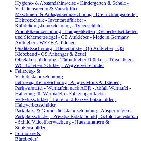
Hygiene- & Abstandshinweise
-
Kindergarten & Schule
-
Verhaltensregeln & Vorschriften
Maschinen- & Anlagenkennzeichnung
-
Drehrichtungspfeile
-
Elektrotechnik
-
Inventaraufkleber
-
Rohrleitungskennzeichnung
-
Typenschilder
Produktkennzeichnung
-
Hängeetiketten
-
Sicherheitsetiketten
und Sicherheitssiegel
-
CE Aufkleber
-
Made in Germany
Aufkleber
-
WEEE Aufkleber
Qualitätssicherung
-
Klebepunkte
-
QS Aufkleber
-
QS
Klebeband
-
QS Anhänger & Zettel
Objektbeschilderung
-
Türaufkleber Drücken
-
Türschilder
-
WC-Toiletten-Schilder
-
Wegweiser Schilder
Fahrzeug- &
Verkehrskennzeichnung
Fahrzeug-Kennzeichnung
-
Angles Morts Aufkleber
-
Parkwarntafel
-
Warntafeln nach ADR
-
Abfall Warntafel
-
Halterung für Warntafeln
-
Fahrzeugaufkleber
Verkehrsschilder
-
Halte- und Parkverbotsschilder
-
Halteverbotsschilder
Parkplatz- & Grundstückskennzeichnung
-
Absperrungen
-
Parkplatzschilder
-
Privatparkplatz Schild
-
Schild Ladestation
-
Schild Videoüberwachung
-
Hausnummern &
Straßenschilder
Formulare &
Bürobedarf