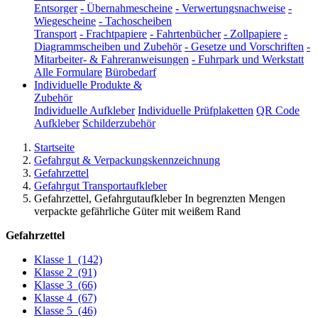
Entsorger
-
Übernahmescheine
-
Verwertungsnachweise
-
Wiegescheine
-
Tachoscheiben
Transport
-
Frachtpapiere
-
Fahrtenbücher
-
Zollpapiere
-
Diagrammscheiben und Zubehör
-
Gesetze und Vorschriften
-
Mitarbeiter- & Fahreranweisungen
-
Fuhrpark und Werkstatt
Alle Formulare
Bürobedarf
Individuelle Produkte &
Zubehör
Individuelle Aufkleber
Individuelle Prüfplaketten
QR Code
Aufkleber
Schilderzubehör
Startseite
Gefahrgut & Verpackungskennzeichnung
Gefahrzettel
Gefahrgut Transportaufkleber
Gefahrzettel, Gefahrgutaufkleber In begrenzten Mengen
verpackte gefährliche Güter mit weißem Rand
Gefahrzettel
Klasse 1
(142)
Klasse 2
(91)
Klasse 3
(66)
Klasse 4
(67)
Klasse 5
(46)