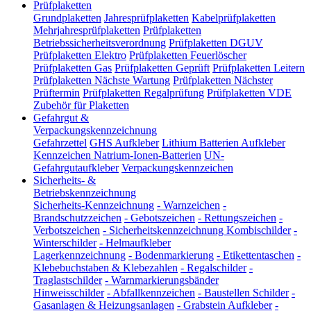
Prüfplaketten
Grundplaketten
Jahresprüfplaketten
Kabelprüfplaketten
Mehrjahresprüfplaketten
Prüfplaketten
Betriebssicherheitsverordnung
Prüfplaketten DGUV
Prüfplaketten Elektro
Prüfplaketten Feuerlöscher
Prüfplaketten Gas
Prüfplaketten Geprüft
Prüfplaketten Leitern
Prüfplaketten Nächste Wartung
Prüfplaketten Nächster
Prüftermin
Prüfplaketten Regalprüfung
Prüfplaketten VDE
Zubehör für Plaketten
Gefahrgut &
Verpackungskennzeichnung
Gefahrzettel
GHS Aufkleber
Lithium Batterien Aufkleber
Kennzeichen Natrium-Ionen-Batterien
UN-
Gefahrgutaufkleber
Verpackungskennzeichen
Sicherheits- &
Betriebskennzeichnung
Sicherheits-Kennzeichnung
-
Warnzeichen
-
Brandschutzzeichen
-
Gebotszeichen
-
Rettungszeichen
-
Verbotszeichen
-
Sicherheitskennzeichnung Kombischilder
-
Winterschilder
-
Helmaufkleber
Lagerkennzeichnung
-
Bodenmarkierung
-
Etikettentaschen
-
Klebebuchstaben & Klebezahlen
-
Regalschilder
-
Traglastschilder
-
Warnmarkierungsbänder
Hinweisschilder
-
Abfallkennzeichen
-
Baustellen Schilder
-
Gasanlagen & Heizungsanlagen
-
Grabstein Aufkleber
-