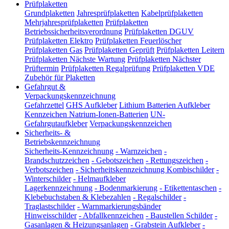
Prüfplaketten
Grundplaketten
Jahresprüfplaketten
Kabelprüfplaketten
Mehrjahresprüfplaketten
Prüfplaketten
Betriebssicherheitsverordnung
Prüfplaketten DGUV
Prüfplaketten Elektro
Prüfplaketten Feuerlöscher
Prüfplaketten Gas
Prüfplaketten Geprüft
Prüfplaketten Leitern
Prüfplaketten Nächste Wartung
Prüfplaketten Nächster
Prüftermin
Prüfplaketten Regalprüfung
Prüfplaketten VDE
Zubehör für Plaketten
Gefahrgut &
Verpackungskennzeichnung
Gefahrzettel
GHS Aufkleber
Lithium Batterien Aufkleber
Kennzeichen Natrium-Ionen-Batterien
UN-
Gefahrgutaufkleber
Verpackungskennzeichen
Sicherheits- &
Betriebskennzeichnung
Sicherheits-Kennzeichnung
-
Warnzeichen
-
Brandschutzzeichen
-
Gebotszeichen
-
Rettungszeichen
-
Verbotszeichen
-
Sicherheitskennzeichnung Kombischilder
-
Winterschilder
-
Helmaufkleber
Lagerkennzeichnung
-
Bodenmarkierung
-
Etikettentaschen
-
Klebebuchstaben & Klebezahlen
-
Regalschilder
-
Traglastschilder
-
Warnmarkierungsbänder
Hinweisschilder
-
Abfallkennzeichen
-
Baustellen Schilder
-
Gasanlagen & Heizungsanlagen
-
Grabstein Aufkleber
-