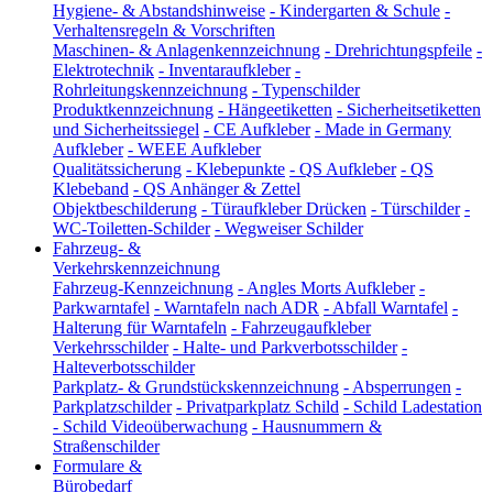
Hygiene- & Abstandshinweise
-
Kindergarten & Schule
-
Verhaltensregeln & Vorschriften
Maschinen- & Anlagenkennzeichnung
-
Drehrichtungspfeile
-
Elektrotechnik
-
Inventaraufkleber
-
Rohrleitungskennzeichnung
-
Typenschilder
Produktkennzeichnung
-
Hängeetiketten
-
Sicherheitsetiketten
und Sicherheitssiegel
-
CE Aufkleber
-
Made in Germany
Aufkleber
-
WEEE Aufkleber
Qualitätssicherung
-
Klebepunkte
-
QS Aufkleber
-
QS
Klebeband
-
QS Anhänger & Zettel
Objektbeschilderung
-
Türaufkleber Drücken
-
Türschilder
-
WC-Toiletten-Schilder
-
Wegweiser Schilder
Fahrzeug- &
Verkehrskennzeichnung
Fahrzeug-Kennzeichnung
-
Angles Morts Aufkleber
-
Parkwarntafel
-
Warntafeln nach ADR
-
Abfall Warntafel
-
Halterung für Warntafeln
-
Fahrzeugaufkleber
Verkehrsschilder
-
Halte- und Parkverbotsschilder
-
Halteverbotsschilder
Parkplatz- & Grundstückskennzeichnung
-
Absperrungen
-
Parkplatzschilder
-
Privatparkplatz Schild
-
Schild Ladestation
-
Schild Videoüberwachung
-
Hausnummern &
Straßenschilder
Formulare &
Bürobedarf