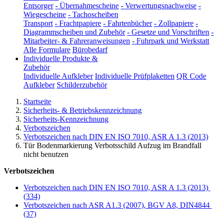
Entsorger
-
Übernahmescheine
-
Verwertungsnachweise
-
Wiegescheine
-
Tachoscheiben
Transport
-
Frachtpapiere
-
Fahrtenbücher
-
Zollpapiere
-
Diagrammscheiben und Zubehör
-
Gesetze und Vorschriften
-
Mitarbeiter- & Fahreranweisungen
-
Fuhrpark und Werkstatt
Alle Formulare
Bürobedarf
Individuelle Produkte &
Zubehör
Individuelle Aufkleber
Individuelle Prüfplaketten
QR Code
Aufkleber
Schilderzubehör
Startseite
Sicherheits- & Betriebskennzeichnung
Sicherheits-Kennzeichnung
Verbotszeichen
Verbotszeichen nach DIN EN ISO 7010, ASR A 1.3 (2013)
Tür Bodenmarkierung Verbotsschild Aufzug im Brandfall
nicht benutzen
Verbotszeichen
Verbotszeichen nach DIN EN ISO 7010, ASR A 1.3 (2013)
(334)
Verbotszeichen nach ASR A1.3 (2007), BGV A8, DIN4844
(37)