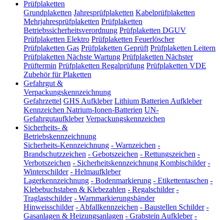
Prüfplaketten
Grundplaketten
Jahresprüfplaketten
Kabelprüfplaketten
Mehrjahresprüfplaketten
Prüfplaketten
Betriebssicherheitsverordnung
Prüfplaketten DGUV
Prüfplaketten Elektro
Prüfplaketten Feuerlöscher
Prüfplaketten Gas
Prüfplaketten Geprüft
Prüfplaketten Leitern
Prüfplaketten Nächste Wartung
Prüfplaketten Nächster
Prüftermin
Prüfplaketten Regalprüfung
Prüfplaketten VDE
Zubehör für Plaketten
Gefahrgut &
Verpackungskennzeichnung
Gefahrzettel
GHS Aufkleber
Lithium Batterien Aufkleber
Kennzeichen Natrium-Ionen-Batterien
UN-
Gefahrgutaufkleber
Verpackungskennzeichen
Sicherheits- &
Betriebskennzeichnung
Sicherheits-Kennzeichnung
-
Warnzeichen
-
Brandschutzzeichen
-
Gebotszeichen
-
Rettungszeichen
-
Verbotszeichen
-
Sicherheitskennzeichnung Kombischilder
-
Winterschilder
-
Helmaufkleber
Lagerkennzeichnung
-
Bodenmarkierung
-
Etikettentaschen
-
Klebebuchstaben & Klebezahlen
-
Regalschilder
-
Traglastschilder
-
Warnmarkierungsbänder
Hinweisschilder
-
Abfallkennzeichen
-
Baustellen Schilder
-
Gasanlagen & Heizungsanlagen
-
Grabstein Aufkleber
-