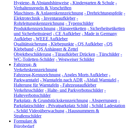
Hygiene- & Abstandshinweise
-
Kindergarten & Schule
-
Verhaltensregeln & Vorschriften
Maschinen- & Anlagenkennzeichnung
-
Drehrichtungspfeile
-
Elektrotechnik
-
Inventaraufkleber
-
Rohrleitungskennzeichnung
-
Typenschilder
Produktkennzeichnung
-
Hängeetiketten
-
Sicherheitsetiketten
und Sicherheitssiegel
-
CE Aufkleber
-
Made in Germany
Aufkleber
-
WEEE Aufkleber
Qualitätssicherung
-
Klebepunkte
-
QS Aufkleber
-
QS
Klebeband
-
QS Anhänger & Zettel
Objektbeschilderung
-
Türaufkleber Drücken
-
Türschilder
-
WC-Toiletten-Schilder
-
Wegweiser Schilder
Fahrzeug- &
Verkehrskennzeichnung
Fahrzeug-Kennzeichnung
-
Angles Morts Aufkleber
-
Parkwarntafel
-
Warntafeln nach ADR
-
Abfall Warntafel
-
Halterung für Warntafeln
-
Fahrzeugaufkleber
Verkehrsschilder
-
Halte- und Parkverbotsschilder
-
Halteverbotsschilder
Parkplatz- & Grundstückskennzeichnung
-
Absperrungen
-
Parkplatzschilder
-
Privatparkplatz Schild
-
Schild Ladestation
-
Schild Videoüberwachung
-
Hausnummern &
Straßenschilder
Formulare &
Bürobedarf