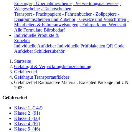
Entsorger
-
Übernahmescheine
-
Verwertungsnachweise
-
Wiegescheine
-
Tachoscheiben
Transport
-
Frachtpapiere
-
Fahrtenbücher
-
Zollpapiere
-
Diagrammscheiben und Zubehör
-
Gesetze und Vorschriften
-
Mitarbeiter- & Fahreranweisungen
-
Fuhrpark und Werkstatt
Alle Formulare
Bürobedarf
Individuelle Produkte &
Zubehör
Individuelle Aufkleber
Individuelle Prüfplaketten
QR Code
Aufkleber
Schilderzubehör
Startseite
Gefahrgut & Verpackungskennzeichnung
Gefahrzettel
Gefahrgut Transportaufkleber
Gefahrzettel Radioactive Material, Excepted Package mit UN
2909
Gefahrzettel
Klasse 1
(142)
Klasse 2
(91)
Klasse 3
(66)
Klasse 4
(67)
Klasse 5
(46)