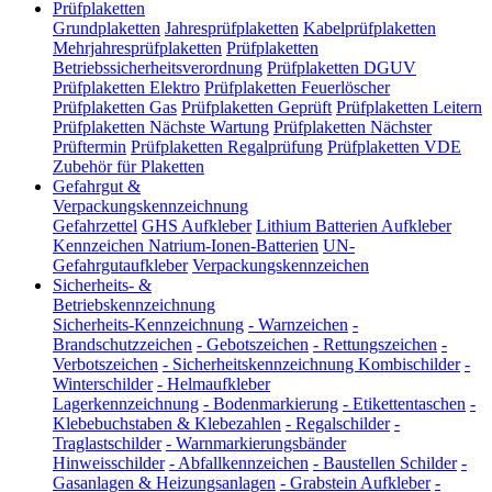
Prüfplaketten
Grundplaketten
Jahresprüfplaketten
Kabelprüfplaketten
Mehrjahresprüfplaketten
Prüfplaketten
Betriebssicherheitsverordnung
Prüfplaketten DGUV
Prüfplaketten Elektro
Prüfplaketten Feuerlöscher
Prüfplaketten Gas
Prüfplaketten Geprüft
Prüfplaketten Leitern
Prüfplaketten Nächste Wartung
Prüfplaketten Nächster
Prüftermin
Prüfplaketten Regalprüfung
Prüfplaketten VDE
Zubehör für Plaketten
Gefahrgut &
Verpackungskennzeichnung
Gefahrzettel
GHS Aufkleber
Lithium Batterien Aufkleber
Kennzeichen Natrium-Ionen-Batterien
UN-
Gefahrgutaufkleber
Verpackungskennzeichen
Sicherheits- &
Betriebskennzeichnung
Sicherheits-Kennzeichnung
-
Warnzeichen
-
Brandschutzzeichen
-
Gebotszeichen
-
Rettungszeichen
-
Verbotszeichen
-
Sicherheitskennzeichnung Kombischilder
-
Winterschilder
-
Helmaufkleber
Lagerkennzeichnung
-
Bodenmarkierung
-
Etikettentaschen
-
Klebebuchstaben & Klebezahlen
-
Regalschilder
-
Traglastschilder
-
Warnmarkierungsbänder
Hinweisschilder
-
Abfallkennzeichen
-
Baustellen Schilder
-
Gasanlagen & Heizungsanlagen
-
Grabstein Aufkleber
-