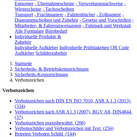
Entsorger
-
Übernahmescheine
-
Verwertungsnachweise
-
Wiegescheine
-
Tachoscheiben
Transport
-
Frachtpapiere
-
Fahrtenbücher
-
Zollpapiere
-
Diagrammscheiben und Zubehör
-
Gesetze und Vorschriften
-
Mitarbeiter- & Fahreranweisungen
-
Fuhrpark und Werkstatt
Alle Formulare
Bürobedarf
Individuelle Produkte &
Zubehör
Individuelle Aufkleber
Individuelle Prüfplaketten
QR Code
Aufkleber
Schilderzubehör
Startseite
Sicherheits- & Betriebskennzeichnung
Sicherheits-Kennzeichnung
Verbotszeichen
Verbotszeichen
Verbotszeichen nach DIN EN ISO 7010, ASR A 1.3 (2013)
(334)
Verbotszeichen nach ASR A1.3 (2007), BGV A8, DIN4844
(37)
Verbotszeichen praxisbewährt
(206)
Verbotsschilder und Verbotszeichen mit Text
(256)
Betreten Verboten Schild
(144)