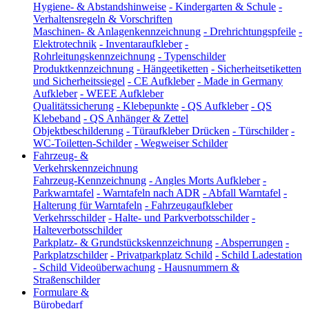
Hygiene- & Abstandshinweise
-
Kindergarten & Schule
-
Verhaltensregeln & Vorschriften
Maschinen- & Anlagenkennzeichnung
-
Drehrichtungspfeile
-
Elektrotechnik
-
Inventaraufkleber
-
Rohrleitungskennzeichnung
-
Typenschilder
Produktkennzeichnung
-
Hängeetiketten
-
Sicherheitsetiketten
und Sicherheitssiegel
-
CE Aufkleber
-
Made in Germany
Aufkleber
-
WEEE Aufkleber
Qualitätssicherung
-
Klebepunkte
-
QS Aufkleber
-
QS
Klebeband
-
QS Anhänger & Zettel
Objektbeschilderung
-
Türaufkleber Drücken
-
Türschilder
-
WC-Toiletten-Schilder
-
Wegweiser Schilder
Fahrzeug- &
Verkehrskennzeichnung
Fahrzeug-Kennzeichnung
-
Angles Morts Aufkleber
-
Parkwarntafel
-
Warntafeln nach ADR
-
Abfall Warntafel
-
Halterung für Warntafeln
-
Fahrzeugaufkleber
Verkehrsschilder
-
Halte- und Parkverbotsschilder
-
Halteverbotsschilder
Parkplatz- & Grundstückskennzeichnung
-
Absperrungen
-
Parkplatzschilder
-
Privatparkplatz Schild
-
Schild Ladestation
-
Schild Videoüberwachung
-
Hausnummern &
Straßenschilder
Formulare &
Bürobedarf