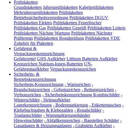
Prüfplaketten
Grundplaketten
Jahresprüfplaketten
Kabelprüfplaketten
Mehrjahresprüfplaketten
Prüfplaketten
Betriebssicherheitsverordnung
Prüfplaketten DGUV
Prüfplaketten Elektro
Prüfplaketten Feuerlöscher
Prüfplaketten Gas
Prüfplaketten Geprüft
Prüfplaketten Leitern
Prüfplaketten Nächste Wartung
Prüfplaketten Nächster
Prüftermin
Prüfplaketten Regalprüfung
Prüfplaketten VDE
Zubehör für Plaketten
Gefahrgut &
Verpackungskennzeichnung
Gefahrzettel
GHS Aufkleber
Lithium Batterien Aufkleber
Kennzeichen Natrium-Ionen-Batterien
UN-
Gefahrgutaufkleber
Verpackungskennzeichen
Sicherheits- &
Betriebskennzeichnung
Sicherheits-Kennzeichnung
-
Warnzeichen
-
Brandschutzzeichen
-
Gebotszeichen
-
Rettungszeichen
-
Verbotszeichen
-
Sicherheitskennzeichnung Kombischilder
-
Winterschilder
-
Helmaufkleber
Lagerkennzeichnung
-
Bodenmarkierung
-
Etikettentaschen
-
Klebebuchstaben & Klebezahlen
-
Regalschilder
-
Traglastschilder
-
Warnmarkierungsbänder
Hinweisschilder
-
Abfallkennzeichen
-
Baustellen Schilder
-
Gasanlagen & Heizungsanlagen
-
Grabstein Aufkleber
-