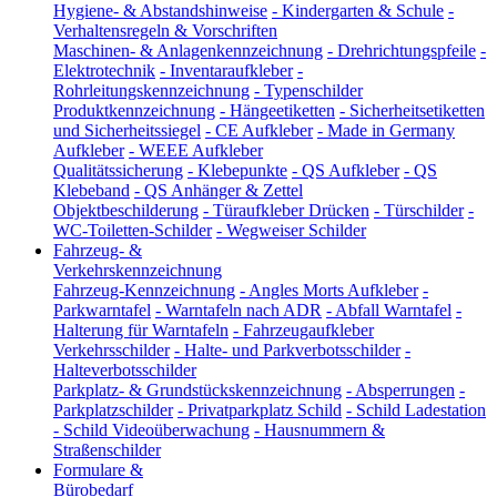
Hygiene- & Abstandshinweise
-
Kindergarten & Schule
-
Verhaltensregeln & Vorschriften
Maschinen- & Anlagenkennzeichnung
-
Drehrichtungspfeile
-
Elektrotechnik
-
Inventaraufkleber
-
Rohrleitungskennzeichnung
-
Typenschilder
Produktkennzeichnung
-
Hängeetiketten
-
Sicherheitsetiketten
und Sicherheitssiegel
-
CE Aufkleber
-
Made in Germany
Aufkleber
-
WEEE Aufkleber
Qualitätssicherung
-
Klebepunkte
-
QS Aufkleber
-
QS
Klebeband
-
QS Anhänger & Zettel
Objektbeschilderung
-
Türaufkleber Drücken
-
Türschilder
-
WC-Toiletten-Schilder
-
Wegweiser Schilder
Fahrzeug- &
Verkehrskennzeichnung
Fahrzeug-Kennzeichnung
-
Angles Morts Aufkleber
-
Parkwarntafel
-
Warntafeln nach ADR
-
Abfall Warntafel
-
Halterung für Warntafeln
-
Fahrzeugaufkleber
Verkehrsschilder
-
Halte- und Parkverbotsschilder
-
Halteverbotsschilder
Parkplatz- & Grundstückskennzeichnung
-
Absperrungen
-
Parkplatzschilder
-
Privatparkplatz Schild
-
Schild Ladestation
-
Schild Videoüberwachung
-
Hausnummern &
Straßenschilder
Formulare &
Bürobedarf