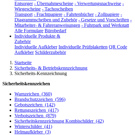
Entsorger
-
Übernahmescheine
-
Verwertungsnachweise
-
Wiegescheine
-
Tachoscheiben
Transport
-
Frachtpapiere
-
Fahrtenbücher
-
Zollpapiere
-
Diagrammscheiben und Zubehör
-
Gesetze und Vorschriften
-
Mitarbeiter- & Fahreranweisungen
-
Fuhrpark und Werkstatt
Alle Formulare
Bürobedarf
Individuelle Produkte &
Zubehör
Individuelle Aufkleber
Individuelle Prüfplaketten
QR Code
Aufkleber
Schilderzubehör
Startseite
Sicherheits- & Betriebskennzeichnung
Sicherheits-Kennzeichnung
Sicherheitskennzeichen
Warnzeichen
(360)
Brandschutzzeichen
(596)
Gebotszeichen
(142)
Rettungszeichen
(417)
Verbotszeichen
(879)
Sicherheitskennzeichnung Kombischilder
(42)
Winterschilder
(41)
Helmaufkleber
(3)